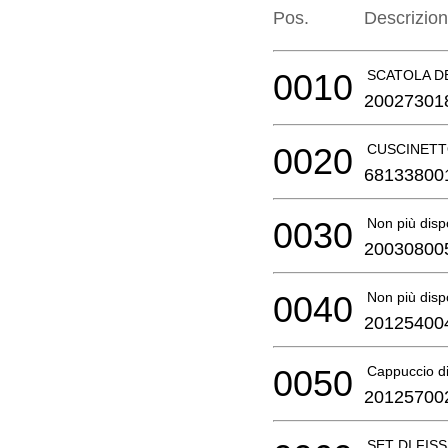
Pos.
Descrizio
0010
SCATOLA D
20027301
0020
CUSCINETT
68133800
0030
Non più disp
20030800
0040
Non più disp
20125400
0050
Cappuccio di
20125700
SET DI FIS