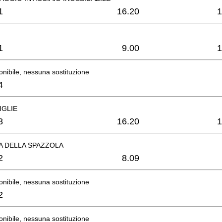
1
16.20
1
1
9.00
1
onibile, nessuna sostituzione
4
IGLIE
8
16.20
1
 DELLA SPAZZOLA
2
8.09
onibile, nessuna sostituzione
2
onibile, nessuna sostituzione