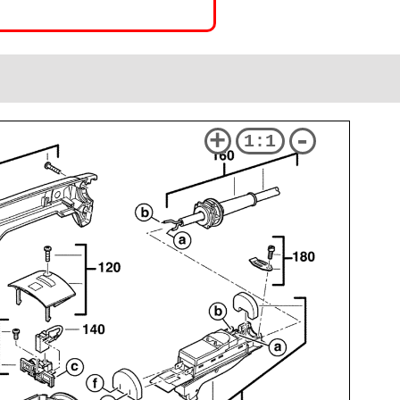
+
-
1:1