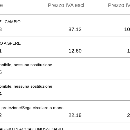
ne
Prezzo IVA escl
Prezzo IV
EL CAMBIO
8
87.12
10
O A SFERE
1
12.60
1
onibile, nessuna sostituzione
5
onibile, nessuna sostituzione
4
 protezione/Sega circolare a mano
2
22.18
2
SAGGIO IN ACCIAIO INOSSIDABILE