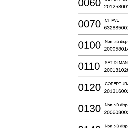
0060
20125800
0070
CHIAVE
63288500
0100
Non più disp
20005801
0110
SET DI MAN
20018102
0120
COPERTURA
20131600
0130
Non più disp
20060800
Non più disp