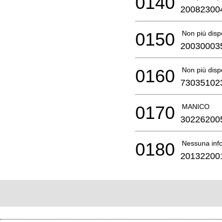
0140
20082300
0150
Non più disp
20030003
0160
Non più disp
73035102
0170
MANICO
30226200
0180
Nessuna info
20132200