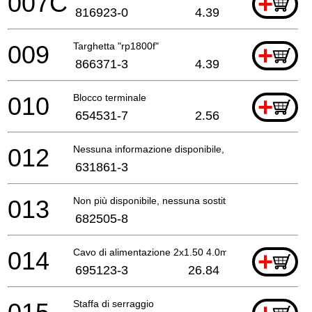
007C
+
816923-0
4.39
009
Targhetta "rp1800f"
+
866371-3
4.39
010
Blocco terminale
+
654531-7
2.56
012
Nessuna informazione disponibile, non ordinabile
631861-3
013
Non più disponibile, nessuna sostituzione
682505-8
014
Cavo di alimentazione 2x1.50 4.0mtr
+
695123-3
26.84
Staffa di serraggio