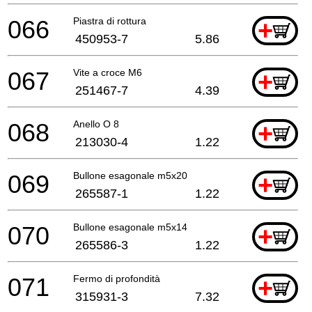
066
Piastra di rottura
+
450953-7
5.86
067
Vite a croce M6
+
251467-7
4.39
068
Anello O 8
+
213030-4
1.22
069
Bullone esagonale m5x20
+
265587-1
1.22
070
Bullone esagonale m5x14
+
265586-3
1.22
071
Fermo di profondità
+
315931-3
7.32