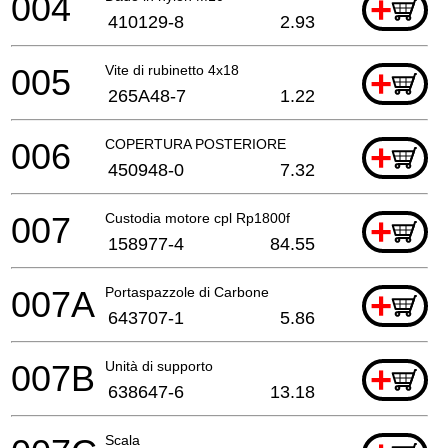
004
+
410129-8
2.93
005
Vite di rubinetto 4x18
+
265A48-7
1.22
006
COPERTURA POSTERIORE
+
450948-0
7.32
007
Custodia motore cpl Rp1800f
+
158977-4
84.55
007A
Portaspazzole di Carbone
+
643707-1
5.86
007B
Unità di supporto
+
638647-6
13.18
Scala