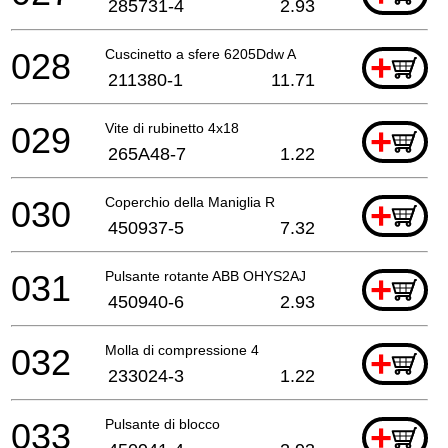
285731-4
2.93
028
Cuscinetto a sfere 6205Ddw A
+
211380-1
11.71
029
Vite di rubinetto 4x18
+
265A48-7
1.22
030
Coperchio della Maniglia R
+
450937-5
7.32
031
Pulsante rotante ABB OHYS2AJ
+
450940-6
2.93
032
Molla di compressione 4
+
233024-3
1.22
033
Pulsante di blocco
+