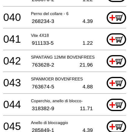
040
Perno del collare - 6
+
268234-3
4.39
041
Vite 4X18
+
911133-5
1.22
042
SPANTANG 12MM BOVENFREES
+
763628-2
21.96
043
SPANMOER BOVENFREES
+
763674-5
4.88
044
Coperchio, anello di blocco-
+
318382-9
11.71
045
Anello di bloccaggio
+
285849-1
4.39