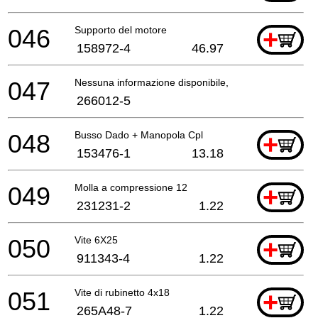
046
Supporto del motore
+
158972-4
46.97
047
Nessuna informazione disponibile, non ordinabile
266012-5
048
Busso Dado + Manopola Cpl
+
153476-1
13.18
049
Molla a compressione 12
+
231231-2
1.22
050
Vite 6X25
+
911343-4
1.22
051
Vite di rubinetto 4x18
+
265A48-7
1.22