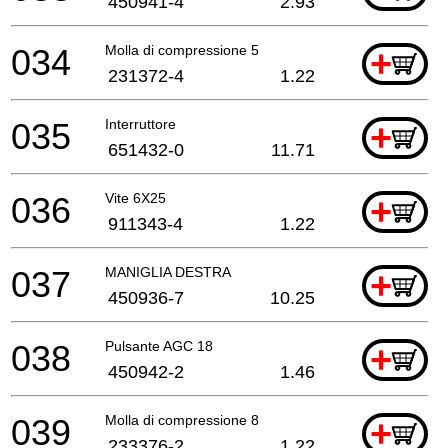
450941-4
2.93
034
Molla di compressione 5
+
231372-4
1.22
035
Interruttore
+
651432-0
11.71
036
Vite 6X25
+
911343-4
1.22
037
MANIGLIA DESTRA
+
450936-7
10.25
038
Pulsante AGC 18
+
450942-2
1.46
039
Molla di compressione 8
+
233376-2
1.22