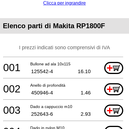
Clicca per ingrandire
Elenco parti di Makita RP1800F
I prezzi indicati sono comprensivi di IVA
001
Bullone ad ala 10x115
+
125542-4
16.10
002
Anello di profondità
+
450946-4
1.46
003
Dado a cappuccio m10
+
252643-6
2.93
Dado in nylon M10