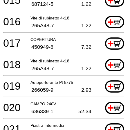
015
+
687124-5
1.22
016
Vite di rubinetto 4x18
+
265A48-7
1.22
017
COPERTURA
+
450949-8
7.32
018
Vite di rubinetto 4x18
+
265A48-7
1.22
019
Autoperforante Pt 5x75
+
266059-9
2.93
020
CAMPO 240V
+
636339-1
52.34
021
Piastra Intermedia
+