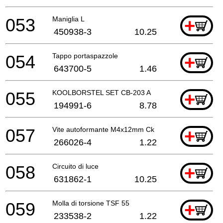
053
Maniglia L
+
450938-3
10.25
054
Tappo portaspazzole
+
643700-5
1.46
055
KOOLBORSTEL SET CB-203 A
+
194991-6
8.78
057
Vite autoformante M4x12mm Ck
+
266026-4
1.22
058
Circuito di luce
+
631862-1
10.25
059
Molla di torsione TSF 55
+
233538-2
1.22