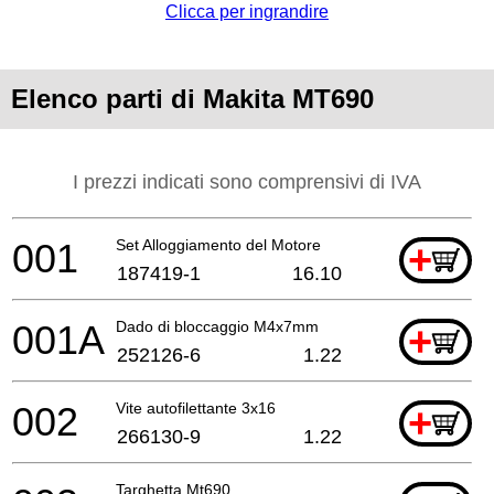
Clicca per ingrandire
Elenco parti di Makita MT690
I prezzi indicati sono comprensivi di IVA
001
Set Alloggiamento del Motore
+
187419-1
16.10
001A
Dado di bloccaggio M4x7mm
+
252126-6
1.22
002
Vite autofilettante 3x16
+
266130-9
1.22
Targhetta Mt690