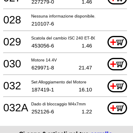
227279-0
1.46
028
Nessuna informazione disponibile, non ordinabile
210107-6
029
Scatola del cambio ISC 240 ET-BG
+
453056-6
1.46
030
Motore 14.4V
+
629971-8
21.47
032
Set Alloggiamento del Motore
+
187419-1
16.10
032A
Dado di bloccaggio M4x7mm
+
252126-6
1.22