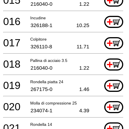
015
+
216040-0
1.22
016
Incudine
+
326188-1
10.25
017
Colpitore
+
326110-8
11.71
018
Pallina di acciaio 3.5
+
216040-0
1.22
019
Rondella piatta 24
+
267175-0
1.46
020
Molla di compressione 25
+
234074-1
4.39
021
Rondella 14
+