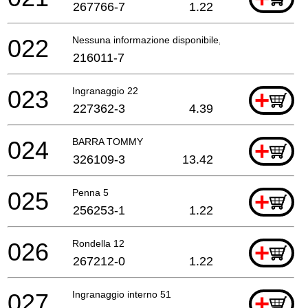
267766-7
1.22
022
Nessuna informazione disponibile, non ordinabile
216011-7
023
Ingranaggio 22
+
227362-3
4.39
024
BARRA TOMMY
+
326109-3
13.42
025
Penna 5
+
256253-1
1.22
026
Rondella 12
+
267212-0
1.22
027
Ingranaggio interno 51
+