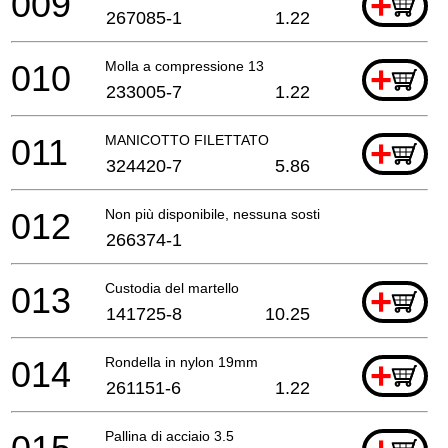
009
+
267085-1
1.22
010
Molla a compressione 13
+
233005-7
1.22
011
MANICOTTO FILETTATO
+
324420-7
5.86
012
Non più disponibile, nessuna sostituzione
266374-1
013
Custodia del martello
+
141725-8
10.25
014
Rondella in nylon 19mm
+
261151-6
1.22
Pallina di acciaio 3.5