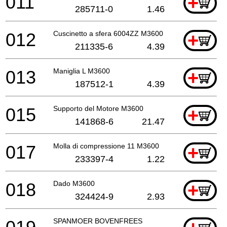
011
+
285711-0
1.46
012
Cuscinetto a sfera 6004ZZ M3600
+
211335-6
4.39
013
Maniglia L M3600
+
187512-1
4.39
015
Supporto del Motore M3600
+
141868-6
21.47
017
Molla di compressione 11 M3600
+
233397-4
1.22
018
Dado M3600
+
324424-9
2.93
SPANMOER BOVENFREES