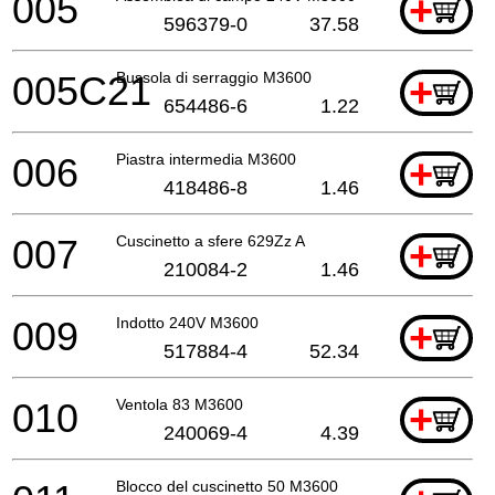
005
+
596379-0
37.58
005C21
Bussola di serraggio M3600
+
654486-6
1.22
006
Piastra intermedia M3600
+
418486-8
1.46
007
Cuscinetto a sfere 629Zz A
+
210084-2
1.46
009
Indotto 240V M3600
+
517884-4
52.34
010
Ventola 83 M3600
+
240069-4
4.39
Blocco del cuscinetto 50 M3600