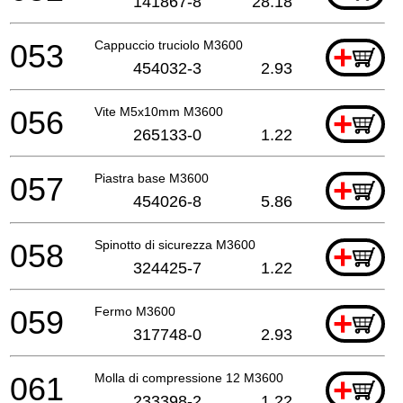
141867-8
28.18
053
Cappuccio truciolo M3600
+
454032-3
2.93
056
Vite M5x10mm M3600
+
265133-0
1.22
057
Piastra base M3600
+
454026-8
5.86
058
Spinotto di sicurezza M3600
+
324425-7
1.22
059
Fermo M3600
+
317748-0
2.93
061
Molla di compressione 12 M3600
+
233398-2
1.22