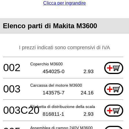
Clicca per ingrandire
Elenco parti di Makita M3600
I prezzi indicati sono comprensivi di IVA
002
Coperchio M3600
+
454025-0
2.93
003
Carcassa del motore M3600
+
143575-7
24.16
003C20
Etichetta di distribuzione della scala M3600
+
816811-1
2.93
Assemblea di campo 240V M3600