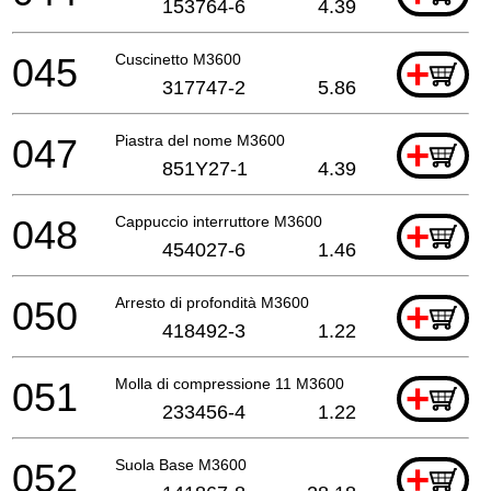
153764-6
4.39
045
Cuscinetto M3600
+
317747-2
5.86
047
Piastra del nome M3600
+
851Y27-1
4.39
048
Cappuccio interruttore M3600
+
454027-6
1.46
050
Arresto di profondità M3600
+
418492-3
1.22
051
Molla di compressione 11 M3600
+
233456-4
1.22
052
Suola Base M3600
+