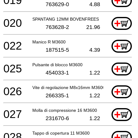
019
+
763629-0
4.88
020
SPANTANG 12MM BOVENFREES
+
763628-2
21.96
022
Manico R M3600
+
187515-5
4.39
025
Pulsante di blocco M3600
+
454033-1
1.22
026
Vite di regolazione M8x16mm M3600
+
266335-1
1.22
027
Molla di compressione 16 M3600
+
231670-6
1.22
028
Tappo di copertura 11 M3600
+