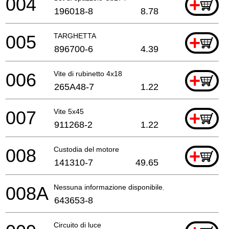
004
+
196018-8
8.78
005
TARGHETTA
+
896700-6
4.39
006
Vite di rubinetto 4x18
+
265A48-7
1.22
007
Vite 5x45
+
911268-2
1.22
008
Custodia del motore
+
141310-7
49.65
008A
Nessuna informazione disponibile, non ordinabile
643653-8
Circuito di luce