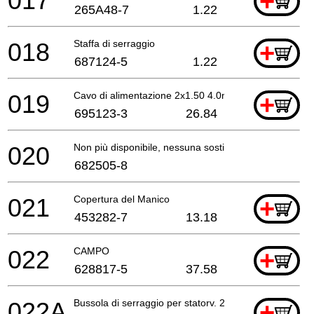
017
+
265A48-7
1.22
018
Staffa di serraggio
+
687124-5
1.22
019
Cavo di alimentazione 2x1.50 4.0mtr
+
695123-3
26.84
020
Non più disponibile, nessuna sostituzione
682505-8
021
Copertura del Manico
+
453282-7
13.18
022
CAMPO
+
628817-5
37.58
022A
Bussola di serraggio per statorv. 2mm
+