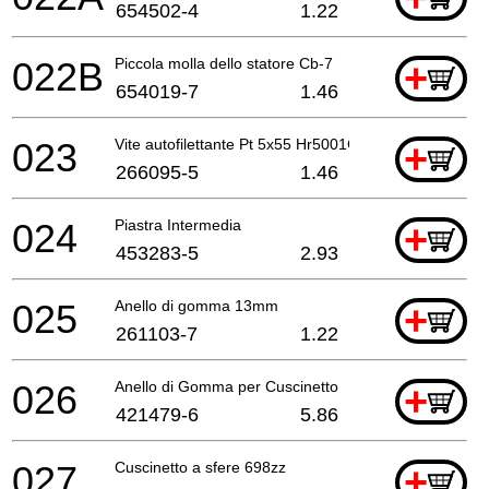
654502-4
1.22
022B
Piccola molla dello statore Cb-7
+
654019-7
1.46
023
Vite autofilettante Pt 5x55 Hr5001C A
+
266095-5
1.46
024
Piastra Intermedia
+
453283-5
2.93
025
Anello di gomma 13mm
+
261103-7
1.22
026
Anello di Gomma per Cuscinetto
+
421479-6
5.86
027
Cuscinetto a sfere 698zz
+