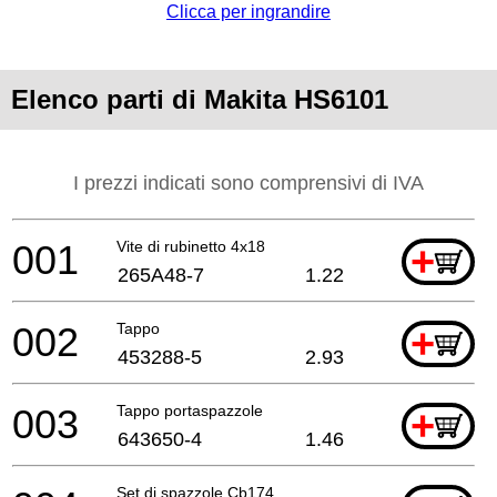
Clicca per ingrandire
Elenco parti di Makita HS6101
I prezzi indicati sono comprensivi di IVA
001
Vite di rubinetto 4x18
+
265A48-7
1.22
002
Tappo
+
453288-5
2.93
003
Tappo portaspazzole
+
643650-4
1.46
Set di spazzole Cb174