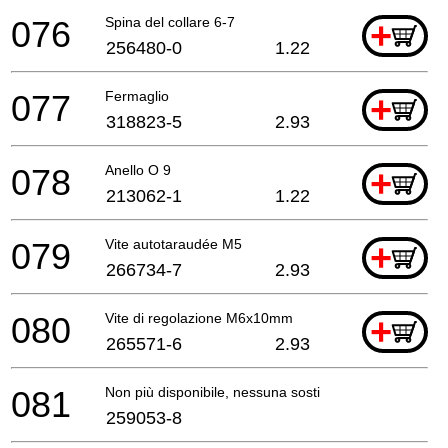
076
Spina del collare 6-7
+
256480-0
1.22
077
Fermaglio
+
318823-5
2.93
078
Anello O 9
+
213062-1
1.22
079
Vite autotaraudée M5
+
266734-7
2.93
080
Vite di regolazione M6x10mm
+
265571-6
2.93
081
Non più disponibile, nessuna sostituzione
259053-8