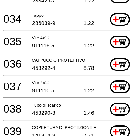
233429-7
1.22
034
Tappo
+
286039-9
1.22
035
Vite 4x12
+
911116-5
1.22
036
CAPPUCCIO PROTETTIVO
+
453292-4
8.78
037
Vite 4x12
+
911116-5
1.22
038
Tubo di scarico
+
453290-8
1.46
039
COPERTURA DI PROTEZIONE FISSA
+
141314-9
57.71