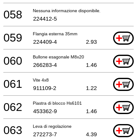
058
Nessuna informazione disponibile, non ordinabile
224412-5
059
Flangia esterna 35mm
+
224409-4
2.93
060
Bullone esagonale M8x20
+
266283-4
1.46
061
Vite 4x8
+
911109-2
1.22
062
Piastra di blocco Hs6101
+
453362-9
1.46
063
Leva di regolazione
+
272273-7
4.39