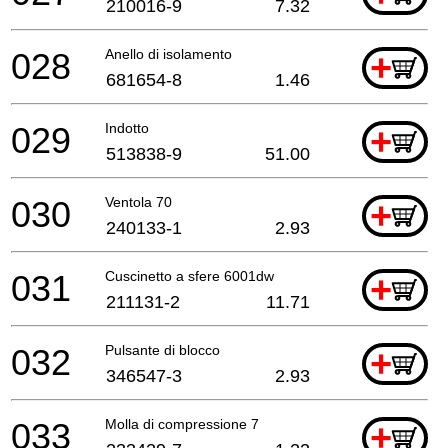
210016-9
7.32
028
Anello di isolamento
+
681654-8
1.46
029
Indotto
+
513838-9
51.00
030
Ventola 70
+
240133-1
2.93
031
Cuscinetto a sfere 6001dw
+
211131-2
11.71
032
Pulsante di blocco
+
346547-3
2.93
033
Molla di compressione 7
+