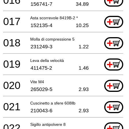
016
+
156741-7
34.89
017
Asta scorrevole 8419B-2 *
+
152135-4
10.25
018
Molla di compressione 5
+
231249-3
1.22
019
Leva della velocità
+
411475-2
1.46
020
Vite M4
+
265029-5
2.93
021
Cuscinetto a sfere 608llb
+
210043-6
2.93
022
Sigillo antipolvere 8
+