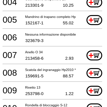
004
+
213301-9
10.25
005
Mandrino di trapano completo Hp2010 *
+
152167-1
55.02
006
Nessuna informazione disponibile, non ordinabile
323679-3
007
Anello O 34
+
213458-6
2.93
008
Scatola del ingranaggio Hp2010 *
+
159691-5
88.57
009
Rivetto 13
+
253798-0
1.22
Rondella di bloccaggio S-12