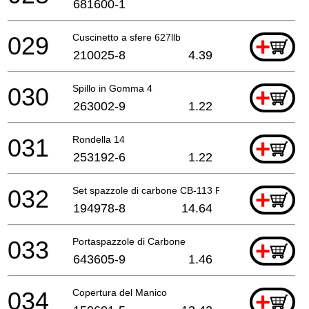
681600-1
029
Cuscinetto a sfere 627llb
+
210025-8
4.39
030
Spillo in Gomma 4
+
263002-9
1.22
031
Rondella 14
+
253192-6
1.22
032
Set spazzole di carbone CB-113 P
+
194978-8
14.64
033
Portaspazzole di Carbone
+
643605-9
1.46
034
Copertura del Manico
+