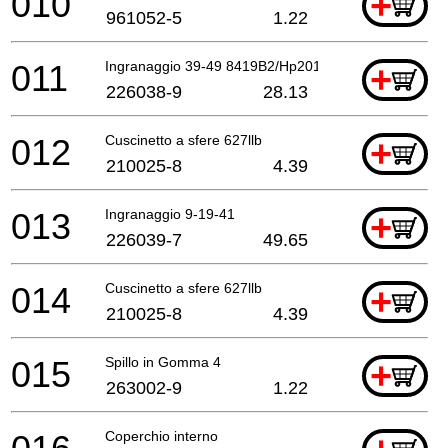
010
+
961052-5
1.22
011
Ingranaggio 39-49 8419B2/Hp2010 *
+
226038-9
28.13
012
Cuscinetto a sfere 627llb
+
210025-8
4.39
013
Ingranaggio 9-19-41
+
226039-7
49.65
014
Cuscinetto a sfere 627llb
+
210025-8
4.39
015
Spillo in Gomma 4
+
263002-9
1.22
Coperchio interno