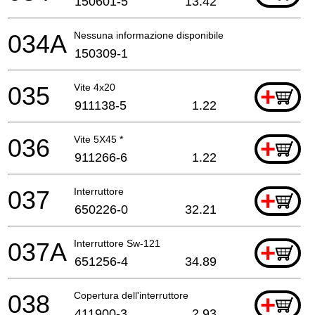
150601-5
13.42
034A
Nessuna informazione disponibile, non ordinabile
150309-1
035
Vite 4x20
+
911138-5
1.22
036
Vite 5X45 *
+
911266-6
1.22
037
Interruttore
+
650226-0
32.21
037A
Interruttore Sw-121
+
651256-4
34.89
038
Copertura dell'interruttore
+
411900-3
2.93