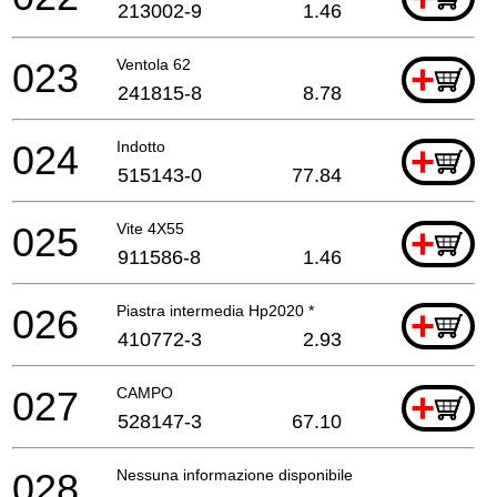
213002-9
1.46
023
Ventola 62
+
241815-8
8.78
024
Indotto
+
515143-0
77.84
025
Vite 4X55
+
911586-8
1.46
026
Piastra intermedia Hp2020 *
+
410772-3
2.93
027
CAMPO
+
528147-3
67.10
028
Nessuna informazione disponibile, non ordinabile