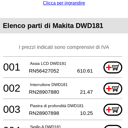
Clicca per ingrandire
Elenco parti di Makita DWD181
I prezzi indicati sono comprensivi di IVA
001
Assia LCD DWD181
+
RN56427052
610.61
002
Interruttore DWD181
+
RN28907880
21.47
003
Piastra di profondità DWD181
+
RN28907898
10.25
Sigillo A DWD181