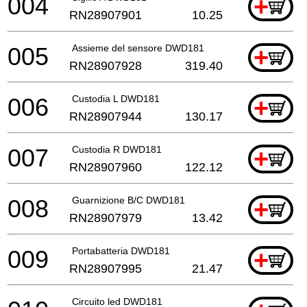
004
+
RN28907901
10.25
005
Assieme del sensore DWD181
+
RN28907928
319.40
006
Custodia L DWD181
+
RN28907944
130.17
007
Custodia R DWD181
+
RN28907960
122.12
008
Guarnizione B/C DWD181
+
RN28907979
13.42
009
Portabatteria DWD181
+
RN28907995
21.47
Circuito led DWD181