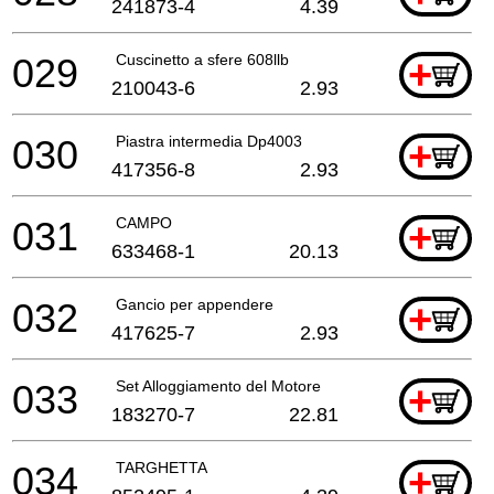
241873-4
4.39
029
Cuscinetto a sfere 608llb
+
210043-6
2.93
030
Piastra intermedia Dp4003
+
417356-8
2.93
031
CAMPO
+
633468-1
20.13
032
Gancio per appendere
+
417625-7
2.93
033
Set Alloggiamento del Motore
+
183270-7
22.81
034
TARGHETTA
+