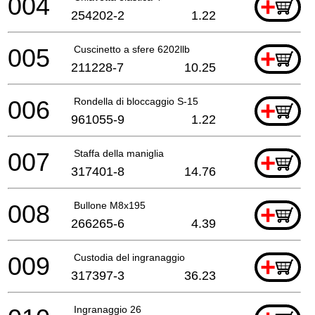
004
+
254202-2
1.22
005
Cuscinetto a sfere 6202llb
+
211228-7
10.25
006
Rondella di bloccaggio S-15
+
961055-9
1.22
007
Staffa della maniglia
+
317401-8
14.76
008
Bullone M8x195
+
266265-6
4.39
009
Custodia del ingranaggio
+
317397-3
36.23
Ingranaggio 26