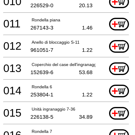
010
+
226529-0
20.13
011
Rondella piana
+
267143-3
1.46
012
Anello di bloccaggio S-11
+
961051-7
1.22
013
Coperchio del case dell'ingranaggio Dp4003
+
152639-6
53.68
014
Rondella 6
+
253804-1
1.22
015
Unità ingranaggio 7-36
+
226138-5
34.89
Rondella 7