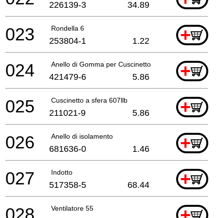
226139-3
34.89
023
Rondella 6
+
253804-1
1.22
024
Anello di Gomma per Cuscinetto
+
421479-6
5.86
025
Cuscinetto a sfera 607llb
+
211021-9
5.86
026
Anello di isolamento
+
681636-0
1.46
027
Indotto
+
517358-5
68.44
028
Ventilatore 55
+