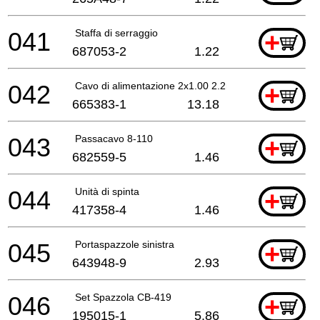
041
Staffa di serraggio
+
687053-2
1.22
042
Cavo di alimentazione 2x1.00 2.2mtr
+
665383-1
13.18
043
Passacavo 8-110
+
682559-5
1.46
044
Unità di spinta
+
417358-4
1.46
045
Portaspazzole sinistra
+
643948-9
2.93
046
Set Spazzola CB-419
+
195015-1
5.86