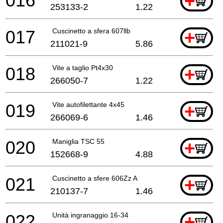
016
+
253133-2
1.22
017
Cuscinetto a sfera 607llb
+
211021-9
5.86
018
Vite a taglio Pt4x30
+
266050-7
1.22
019
Vite autofilettante 4x45
+
266069-6
1.46
020
Maniglia TSC 55
+
152668-9
4.88
021
Cuscinetto a sfere 606Zz A
+
210137-7
1.46
022
Unità ingranaggio 16-34
+