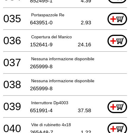
852495-1
4.39
035
Portaspazzole Re
+
643951-0
2.93
036
Copertura del Manico
+
152641-9
24.16
037
Nessuna informazione disponibile, non ordinabile
265999-8
038
Nessuna informazione disponibile, non ordinabile
265999-8
039
Interruttore Dp4003
+
651991-4
37.58
040
Vite di rubinetto 4x18
+
265A48-7
1.22