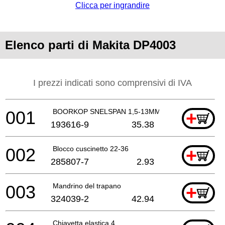
Clicca per ingrandire
Elenco parti di Makita DP4003
I prezzi indicati sono comprensivi di IVA
001
BOORKOP SNELSPAN 1,5-13MM
+
193616-9
35.38
002
Blocco cuscinetto 22-36
+
285807-7
2.93
003
Mandrino del trapano
+
324039-2
42.94
Chiavetta elastica 4