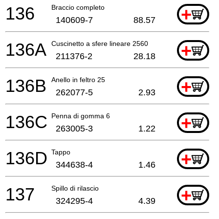
136
Braccio completo
+
140609-7
88.57
136A
Cuscinetto a sfere lineare 2560
+
211376-2
28.18
136B
Anello in feltro 25
+
262077-5
2.93
136C
Penna di gomma 6
+
263005-3
1.22
136D
Tappo
+
344638-4
1.46
137
Spillo di rilascio
+
324295-4
4.39