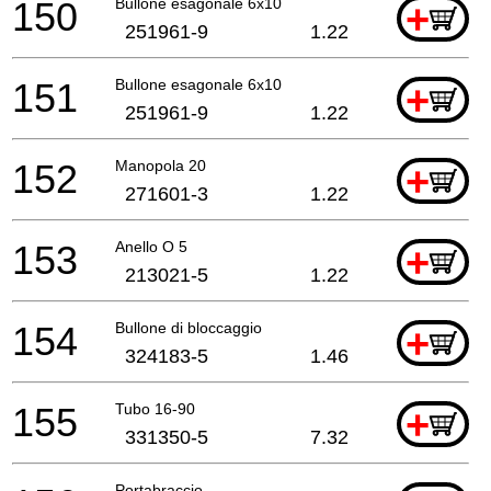
150
Bullone esagonale 6x10
+
251961-9
1.22
151
Bullone esagonale 6x10
+
251961-9
1.22
152
Manopola 20
+
271601-3
1.22
153
Anello O 5
+
213021-5
1.22
154
Bullone di bloccaggio
+
324183-5
1.46
155
Tubo 16-90
+
331350-5
7.32
Portabraccio