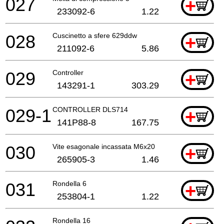
027
+
233092-6
1.22
028
Cuscinetto a sfere 629ddw
+
211092-6
5.86
029
Controller
+
143291-1
303.29
029-1
CONTROLLER DLS714
+
141P88-8
167.75
030
Vite esagonale incassata M6x20
+
265905-3
1.46
031
Rondella 6
+
253804-1
1.22
Rondella 16