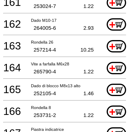
161
+
253024-7
1.22
162
Dado M10-17
+
264005-6
2.93
163
Rondella 26
+
257214-4
10.25
164
Vite a farfalla M6x28
+
265790-4
1.22
165
Dado di blocco M8x13 alto
+
252105-4
1.46
166
Rondella 8
+
253731-2
1.22
Piastra indicatrice