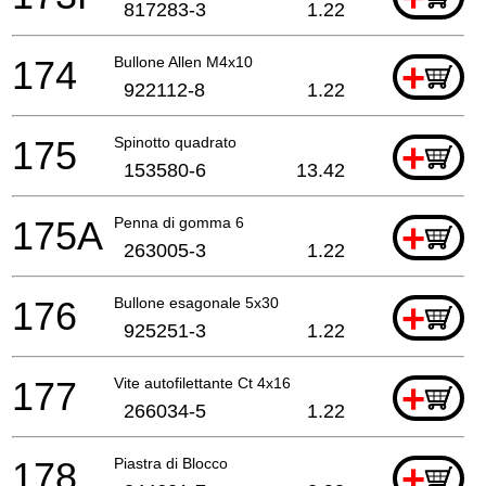
817283-3
1.22
174
Bullone Allen M4x10
+
922112-8
1.22
175
Spinotto quadrato
+
153580-6
13.42
175A
Penna di gomma 6
+
263005-3
1.22
176
Bullone esagonale 5x30
+
925251-3
1.22
177
Vite autofilettante Ct 4x16
+
266034-5
1.22
178
Piastra di Blocco
+