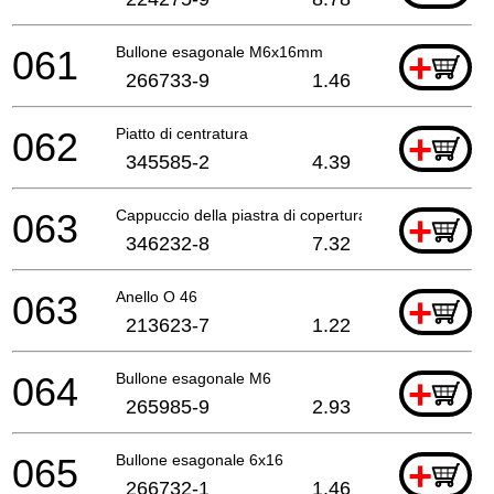
061
Bullone esagonale M6x16mm
+
266733-9
1.46
062
Piatto di centratura
+
345585-2
4.39
063
Cappuccio della piastra di copertura
+
346232-8
7.32
063
Anello O 46
+
213623-7
1.22
064
Bullone esagonale M6
+
265985-9
2.93
065
Bullone esagonale 6x16
+
266732-1
1.46