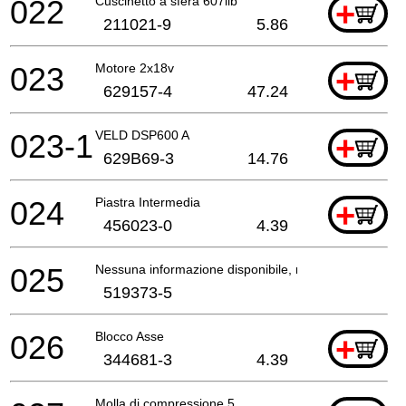
022
Cuscinetto a sfera 607llb
+
211021-9
5.86
023
Motore 2x18v
+
629157-4
47.24
023-1
VELD DSP600 A
+
629B69-3
14.76
024
Piastra Intermedia
+
456023-0
4.39
025
Nessuna informazione disponibile, non ordinabile
519373-5
026
Blocco Asse
+
344681-3
4.39
Molla di compressione 5