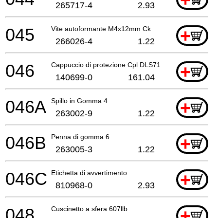
265717-4
2.93
045
Vite autoformante M4x12mm Ck
+
266026-4
1.22
046
Cappuccio di protezione Cpl DLS714
+
140699-0
161.04
046A
Spillo in Gomma 4
+
263002-9
1.22
046B
Penna di gomma 6
+
263005-3
1.22
046C
Etichetta di avvertimento
+
810968-0
2.93
048
Cuscinetto a sfera 607llb
+