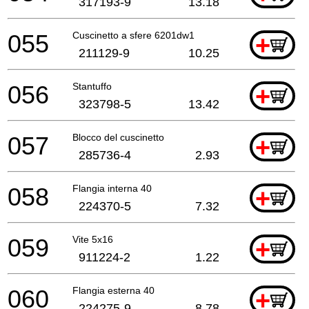
317193-9
13.18
055
Cuscinetto a sfere 6201dw1
+
211129-9
10.25
056
Stantuffo
+
323798-5
13.42
057
Blocco del cuscinetto
+
285736-4
2.93
058
Flangia interna 40
+
224370-5
7.32
059
Vite 5x16
+
911224-2
1.22
060
Flangia esterna 40
+
224275-9
8.78