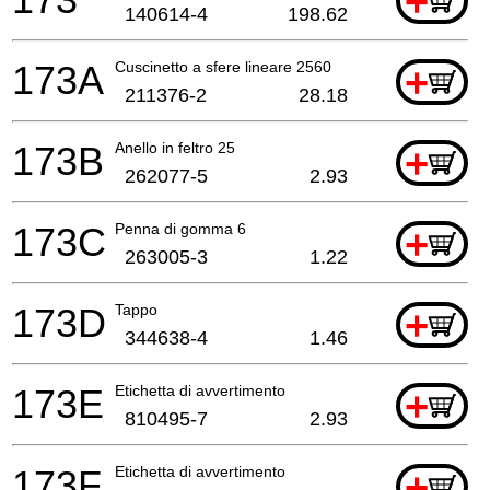
+
140614-4
198.62
173A
Cuscinetto a sfere lineare 2560
+
211376-2
28.18
173B
Anello in feltro 25
+
262077-5
2.93
173C
Penna di gomma 6
+
263005-3
1.22
173D
Tappo
+
344638-4
1.46
173E
Etichetta di avvertimento
+
810495-7
2.93
173F
Etichetta di avvertimento
+