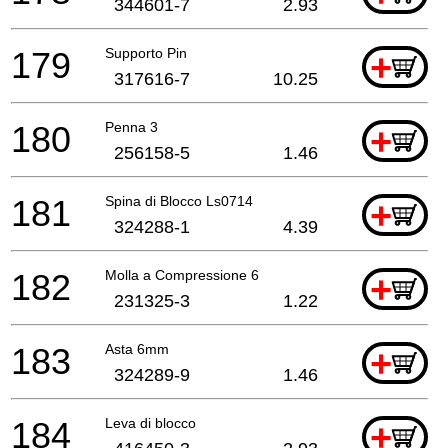
344601-7
2.93
179
Supporto Pin
+
317616-7
10.25
180
Penna 3
+
256158-5
1.46
181
Spina di Blocco Ls0714
+
324288-1
4.39
182
Molla a Compressione 6
+
231325-3
1.22
183
Asta 6mm
+
324289-9
1.46
184
Leva di blocco
+