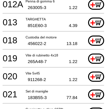
012A
Penna di gomma 6
+
263005-3
1.22
013
TARGHETTA
+
851E60-3
4.39
018
Custodia del motore
+
456022-2
13.18
019
Vite di rubinetto 4x18
+
265A48-7
1.22
020
Vite 5x45
+
911268-2
1.22
021
Set di maniglie
+
183B55-3
77.84