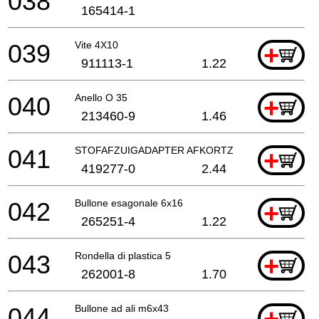
038
165414-1
039
Vite 4X10
+
911113-1
1.22
040
Anello O 35
+
213460-9
1.46
041
STOFAFZUIGADAPTER AFKORTZAAG
+
419277-0
2.44
042
Bullone esagonale 6x16
+
265251-4
1.22
043
Rondella di plastica 5
+
262001-8
1.70
044
Bullone ad ali m6x43
+