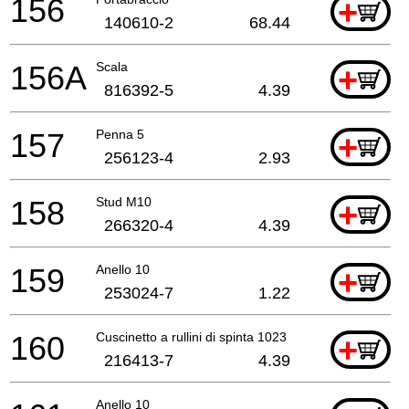
156
+
140610-2
68.44
156A
Scala
+
816392-5
4.39
157
Penna 5
+
256123-4
2.93
158
Stud M10
+
266320-4
4.39
159
Anello 10
+
253024-7
1.22
160
Cuscinetto a rullini di spinta 1023
+
216413-7
4.39
Anello 10