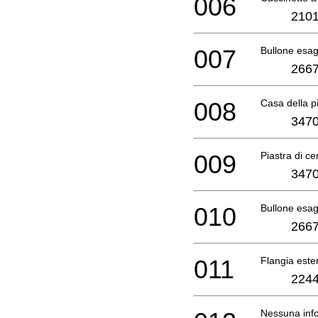
006
2101
007
Bullone esa
2667
008
Casa della p
3470
009
Piastra di c
3470
010
Bullone es
2667
011
Flangia est
2244
Nessuna info