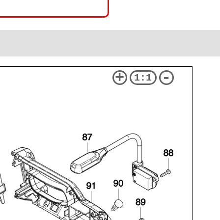
+
-
1:1