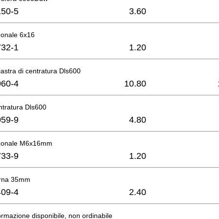
50-5
3.60
gonale 6x16
32-1
1.20
iastra di centratura Dls600
60-4
10.80
entratura Dls600
59-9
4.80
agonale M6x16mm
33-9
1.20
erna 35mm
09-4
2.40
rmazione disponibile, non ordinabile