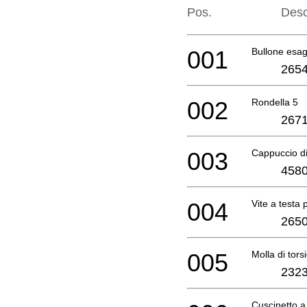
Pos.
Desc
001
Bullone esa
2654
002
Rondella 5
2671
003
Cappuccio di
4580
004
Vite a testa 
2650
005
Molla di tor
2323
Cuscinetto 