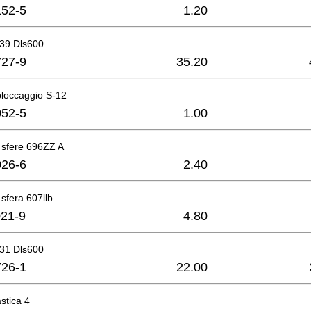
52-5
1.20
 39 Dls600
27-9
35.20
bloccaggio S-12
52-5
1.00
 sfere 696ZZ A
26-6
2.40
 sfera 607llb
21-9
4.80
 31 Dls600
26-1
22.00
stica 4