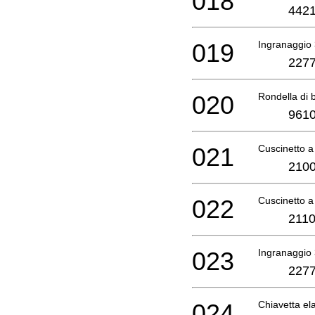
018
4421
019
Ingranaggio
2277
020
Rondella di 
9610
021
Cuscinetto a
2100
022
Cuscinetto a
2110
023
Ingranaggio
2277
024
Chiavetta ela