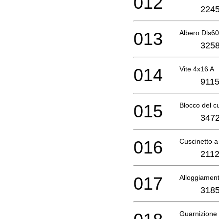
012
2245
013
Albero Dls6
3258
014
Vite 4x16 A
9115
015
Blocco del c
3472
016
Cuscinetto 
2112
017
Alloggiament
3185
Guarnizione