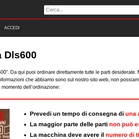
ACCEDI
a Dls600
LS600”. Da qui puoi ordinare direttamente tutte le parti desiderat
 informazioni che abbiamo sono sul nostro sito web, non possiamo 
al momento dell’ordinazione:
Prevedi un tempo di consegna di
una 
La maggior parte delle parti
non può es
La macchina deve avere il
numero di t