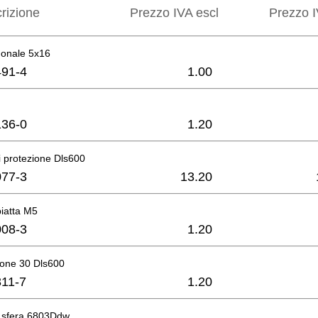
rizione
Prezzo IVA escl
Prezzo I
gonale 5x16
91-4
1.00
36-0
1.20
 protezione Dls600
77-3
13.20
piatta M5
08-3
1.20
sione 30 Dls600
11-7
1.20
a sfera 6803Ddw