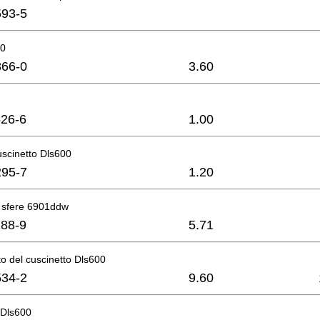
93-5
00
66-0
3.60
26-6
1.00
uscinetto Dls600
95-7
1.20
a sfere 6901ddw
88-9
5.71
o del cuscinetto Dls600
34-2
9.60
 Dls600