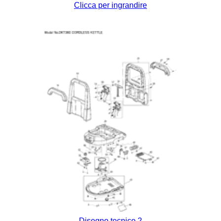
Clicca per ingrandire
Disegno tecnico 2