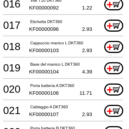
016
Vite T10 DKT360
+
KF00000092
1.22
017
Etichetta DKT360
+
KF00000096
2.93
018
Cappuccio manico L DKT360
+
KF00000103
2.93
019
Base del manico L DKT360
+
KF00000104
4.39
020
Porta batteria A DKT360
+
KF00000106
11.71
021
Cablaggio A DKT360
+
KF00000107
2.93
Porta batteria B DKT360