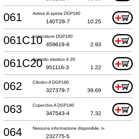
061
Astina di spinta DGP180
+
140T28-7
10.25
061C10
Interruttore DGP180
+
459619-6
2.93
061C20
Spinotto elastico 4-20
+
951116-3
1.22
062
Cilindro A DGP180
+
327379-7
39.69
063
Coperchio A DGP180
+
347543-4
7.32
064
Nessuna informazione disponibile, non ordinabile
232775-5