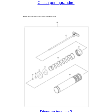
Clicca per ingrandire
Disegno tecnico 2