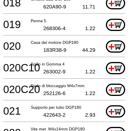
018
+
620A90-9
11.71
019
Penna 5
+
268306-4
1.22
020
Casa del motore DGP180
+
183R38-9
44.29
020C10
Spillo in Gomma 4
+
263002-9
1.22
020C20
Dado di bloccaggio M4x7mm
+
252126-6
1.22
021
Supporto per tubo DGP180
+
422643-2
2.93
Vite met. M4x14mm DGP180