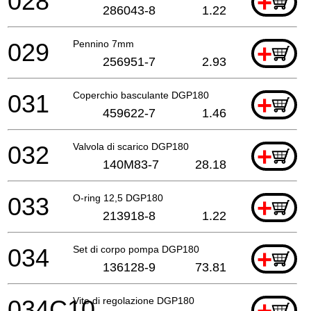
028
+
286043-8
1.22
029
Pennino 7mm
+
256951-7
2.93
031
Coperchio basculante DGP180
+
459622-7
1.46
032
Valvola di scarico DGP180
+
140M83-7
28.18
033
O-ring 12,5 DGP180
+
213918-8
1.22
034
Set di corpo pompa DGP180
+
136128-9
73.81
034C10
Vite di regolazione DGP180
+