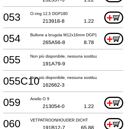
053
O-ring 12,5 DGP180
+
213918-8
1.22
054
Bullone a brugola M12x16mm DGP180
+
265A56-8
8.78
055
Non più disponibile, nessuna sostituzione
191A79-9
055C10
Non più disponibile, nessuna sostituzione
162662-3
059
Anello O 9
+
213054-0
1.22
060
VETPATROONHOUDER DICHT
+
191B12-7
65.88