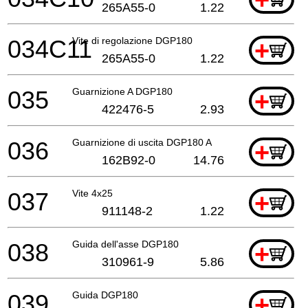
265A55-0
1.22
034C11
Vite di regolazione DGP180
+
265A55-0
1.22
035
Guarnizione A DGP180
+
422476-5
2.93
036
Guarnizione di uscita DGP180 A
+
162B92-0
14.76
037
Vite 4x25
+
911148-2
1.22
038
Guida dell'asse DGP180
+
310961-9
5.86
039
Guida DGP180
+