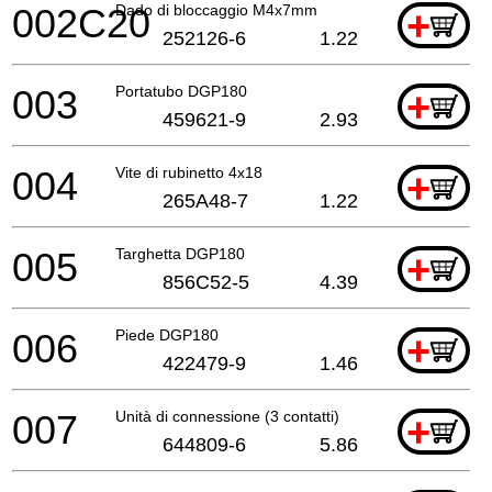
002C20
Dado di bloccaggio M4x7mm
+
252126-6
1.22
003
Portatubo DGP180
+
459621-9
2.93
004
Vite di rubinetto 4x18
+
265A48-7
1.22
005
Targhetta DGP180
+
856C52-5
4.39
006
Piede DGP180
+
422479-9
1.46
007
Unità di connessione (3 contatti)
+
644809-6
5.86