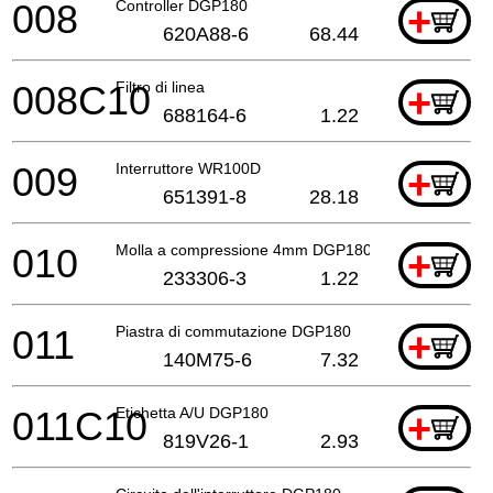
008
Controller DGP180
+
620A88-6
68.44
008C10
Filtro di linea
+
688164-6
1.22
009
Interruttore WR100D
+
651391-8
28.18
010
Molla a compressione 4mm DGP180
+
233306-3
1.22
011
Piastra di commutazione DGP180
+
140M75-6
7.32
011C10
Etichetta A/U DGP180
+
819V26-1
2.93