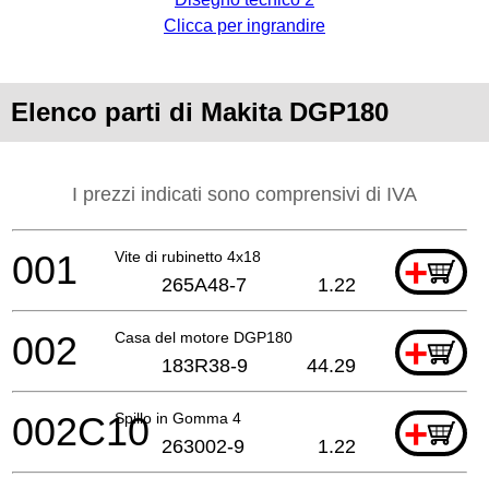
Clicca per ingrandire
Elenco parti di Makita DGP180
I prezzi indicati sono comprensivi di IVA
001
Vite di rubinetto 4x18
+
265A48-7
1.22
002
Casa del motore DGP180
+
183R38-9
44.29
002C10
Spillo in Gomma 4
+
263002-9
1.22