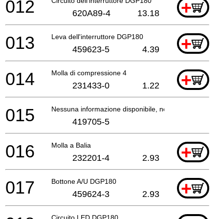
012
Circuito dell'interruttore DGP180
+
620A89-4
13.18
013
Leva dell'interruttore DGP180
+
459623-5
4.39
014
Molla di compressione 4
+
231433-0
1.22
015
Nessuna informazione disponibile, non ordinabile
419705-5
016
Molla a Balia
+
232201-4
2.93
017
Bottone A/U DGP180
+
459624-3
2.93
Circuito LED DGP180