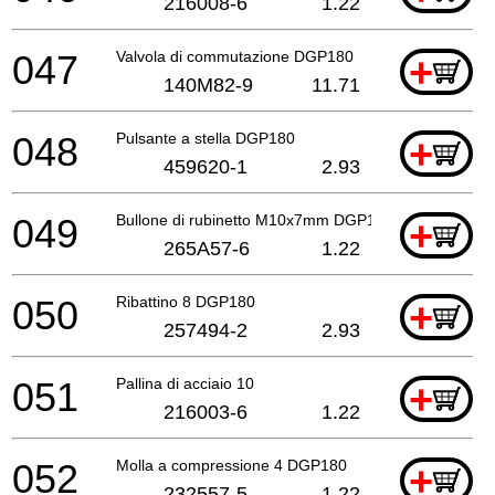
216008-6
1.22
047
Valvola di commutazione DGP180
+
140M82-9
11.71
048
Pulsante a stella DGP180
+
459620-1
2.93
049
Bullone di rubinetto M10x7mm DGP180
+
265A57-6
1.22
050
Ribattino 8 DGP180
+
257494-2
2.93
051
Pallina di acciaio 10
+
216003-6
1.22
052
Molla a compressione 4 DGP180
+
232557-5
1.22