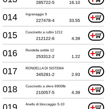
285722-5
16.10
014
Ingranaggio 9
+
227478-4
33.55
015
Cuscinetto a rullini 1212
+
212122-6
4.39
016
Rondella sottile 12
+
253312-2
1.22
017
RONDELLA DI SISTEMA
+
345281-2
2.93
018
Cuscinetto a sfere 6900llb
+
210057-5
4.39
019
Anello di bloccaggio S-10
+