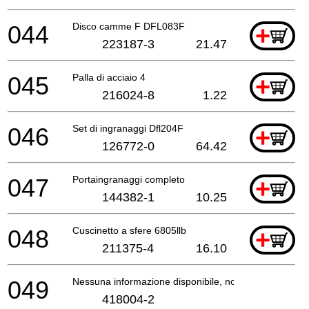
044
Disco camme F DFL083F
+
223187-3
21.47
045
Palla di acciaio 4
+
216024-8
1.22
046
Set di ingranaggi Dfl204F
+
126772-0
64.42
047
Portaingranaggi completo
+
144382-1
10.25
048
Cuscinetto a sfere 6805llb
+
211375-4
16.10
049
Nessuna informazione disponibile, non ordinabile
418004-2