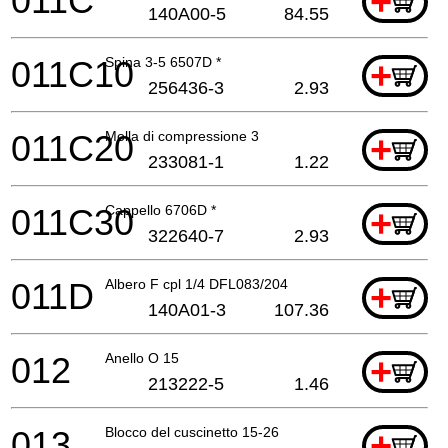
011C
+
140A00-5
84.55
011C10
Spina 3-5 6507D *
+
256436-3
2.93
011C20
Molla di compressione 3
+
233081-1
1.22
011C30
Cappello 6706D *
+
322640-7
2.93
011D
Albero F cpl 1/4 DFL083/204
+
140A01-3
107.36
012
Anello O 15
+
213222-5
1.46
013
Blocco del cuscinetto 15-26
+