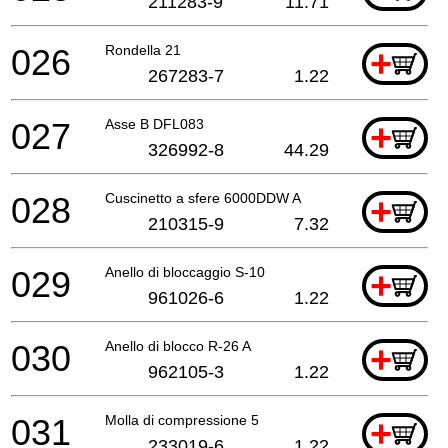
211283-9
11.71
026
Rondella 21
+
267283-7
1.22
027
Asse B DFL083
+
326992-8
44.29
028
Cuscinetto a sfere 6000DDW A
+
210315-9
7.32
029
Anello di bloccaggio S-10
+
961026-6
1.22
030
Anello di blocco R-26 A
+
962105-3
1.22
031
Molla di compressione 5
+
233019-6
1.22