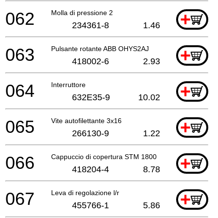
062
Molla di pressione 2
+
234361-8
1.46
063
Pulsante rotante ABB OHYS2AJ
+
418002-6
2.93
064
Interruttore
+
632E35-9
10.02
065
Vite autofilettante 3x16
+
266130-9
1.22
066
Cappuccio di copertura STM 1800
+
418204-4
8.78
067
Leva di regolazione l/r
+
455766-1
5.86