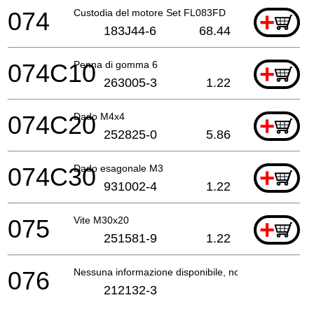
074
Custodia del motore Set FL083FD
+
183J44-6
68.44
074C10
Penna di gomma 6
+
263005-3
1.22
074C20
Dado M4x4
+
252825-0
5.86
074C30
Dado esagonale M3
+
931002-4
1.22
075
Vite M30x20
+
251581-9
1.22
076
Nessuna informazione disponibile, non ordinabile
212132-3