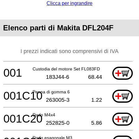
Clicca per ingrandire
Elenco parti di Makita DFL204F
I prezzi indicati sono comprensivi di IVA
001
Custodia del motore Set FL083FD
+
183J44-6
68.44
001C10
Penna di gomma 6
+
263005-3
1.22
001C20
Dado M4x4
+
252825-0
5.86
Dado esagonale M3