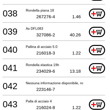
038
Rondella piana 18
+
267276-4
1.46
039
As DFL083
+
327086-2
40.26
040
Pallina di acciaio 5.0
+
216018-3
1.22
041
Rondella elastica 19h
+
234029-6
13.18
042
Nessuna informazione disponibile, non ordinabile
223146-7
043
Palla di acciaio 4
+
216024-8
1.22