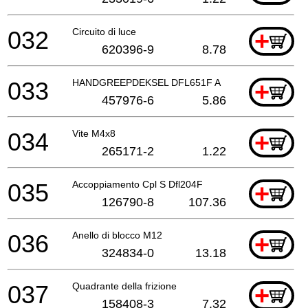
032
Circuito di luce
+
620396-9
8.78
033
HANDGREEPDEKSEL DFL651F A
+
457976-6
5.86
034
Vite M4x8
+
265171-2
1.22
035
Accoppiamento Cpl S Dfl204F
+
126790-8
107.36
036
Anello di blocco M12
+
324834-0
13.18
037
Quadrante della frizione
+
158408-3
7.32