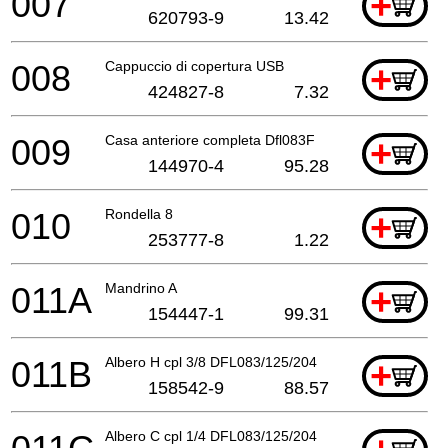
007
+
620793-9
13.42
008
Cappuccio di copertura USB
+
424827-8
7.32
009
Casa anteriore completa Dfl083F
+
144970-4
95.28
010
Rondella 8
+
253777-8
1.22
011A
Mandrino A
+
154447-1
99.31
011B
Albero H cpl 3/8 DFL083/125/204
+
158542-9
88.57
Albero C cpl 1/4 DFL083/125/204