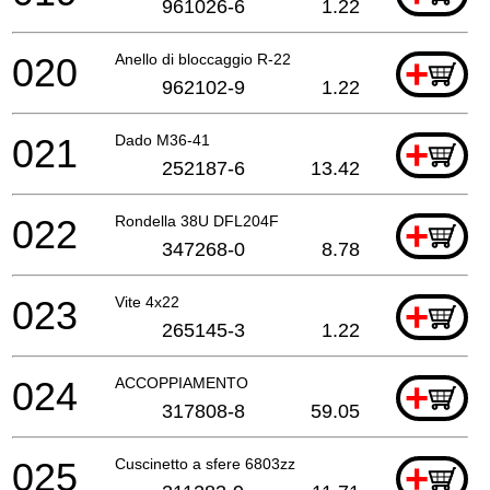
961026-6
1.22
020
Anello di bloccaggio R-22
+
962102-9
1.22
021
Dado M36-41
+
252187-6
13.42
022
Rondella 38U DFL204F
+
347268-0
8.78
023
Vite 4x22
+
265145-3
1.22
024
ACCOPPIAMENTO
+
317808-8
59.05
025
Cuscinetto a sfere 6803zz
+