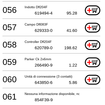
056
Indotto Dfl204F
+
619494-4
95.28
057
Campo Dfl083F
+
629333-0
41.60
058
Controller Dfl204F
+
620789-0
198.62
059
Parker Ck 2x6mm
+
266490-9
1.22
060
Unità di connessione (3 contatti)
+
643850-6
5.86
061
Nessuna informazione disponibile, non ordinabile
854F39-9