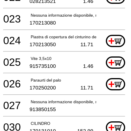
028213521
1.46
023
Nessuna informazione disponibile, non ordinabile
170213080
024
Piastra di copertura del cinturino del freno
+
170213050
11.71
025
Vite 3,5x10
+
915735100
1.46
026
Paraurti del palo
+
170250200
11.71
027
Nessuna informazione disponibile, non ordinabile
913850155
030
CILINDRO
+
170131010
152.99