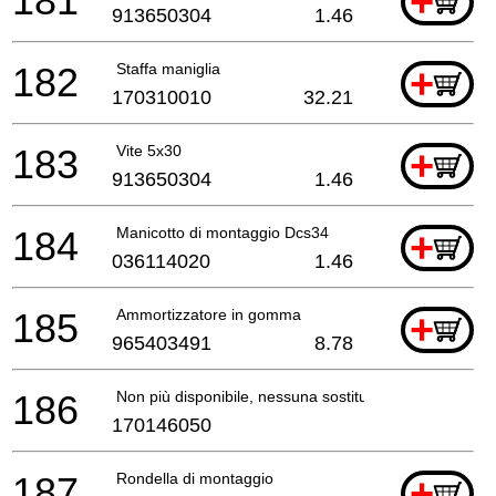
181
+
913650304
1.46
182
Staffa maniglia
+
170310010
32.21
183
Vite 5x30
+
913650304
1.46
184
Manicotto di montaggio Dcs34
+
036114020
1.46
185
Ammortizzatore in gomma
+
965403491
8.78
186
Non più disponibile, nessuna sostituzione
170146050
187
Rondella di montaggio
+