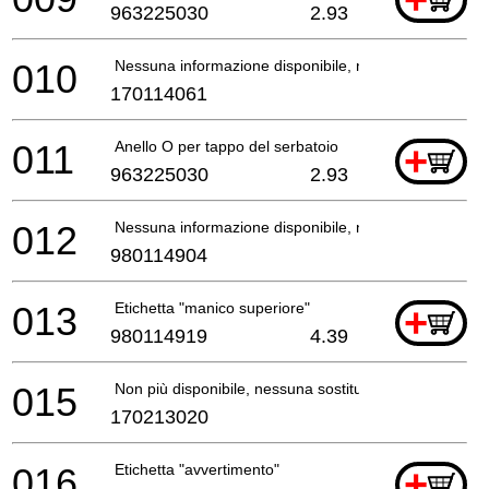
+
963225030
2.93
010
Nessuna informazione disponibile, non ordinabile
170114061
011
Anello O per tappo del serbatoio
+
963225030
2.93
012
Nessuna informazione disponibile, non ordinabile
980114904
013
Etichetta "manico superiore"
+
980114919
4.39
015
Non più disponibile, nessuna sostituzione
170213020
016
Etichetta "avvertimento"
+