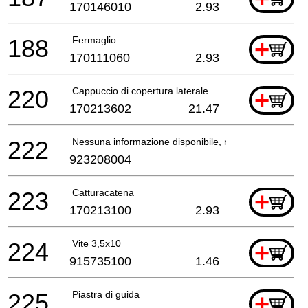
170146010
2.93
188
Fermaglio
+
170111060
2.93
220
Cappuccio di copertura laterale
+
170213602
21.47
222
Nessuna informazione disponibile, non ordinabile
923208004
223
Catturacatena
+
170213100
2.93
224
Vite 3,5x10
+
915735100
1.46
225
Piastra di guida
+