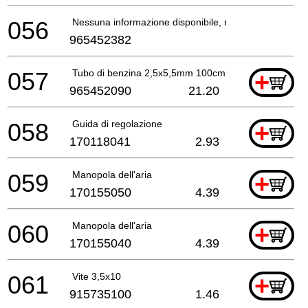
056
Nessuna informazione disponibile, non ordinabile
965452382
057
Tubo di benzina 2,5x5,5mm 100cm
+
965452090
21.20
058
Guida di regolazione
+
170118041
2.93
059
Manopola dell'aria
+
170155050
4.39
060
Manopola dell'aria
+
170155040
4.39
061
Vite 3,5x10
+
915735100
1.46