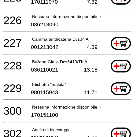
170111070
7.32
226
Nessuna informazione disponibile, non ordinabile
036213090
227
Camma tendicatena Dcs34 A
+
001213042
4.39
228
Bullone Giallo Dcs3410/Th A
+
036110021
13.18
229
Etichetta "makita"
+
980115943
11.71
300
Nessuna informazione disponibile, non ordinabile
170151100
302
Anello di bloccaggio
+