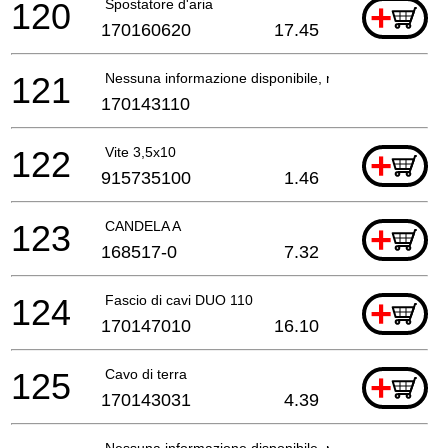
120
Spostatore d'aria
+
170160620
17.45
121
Nessuna informazione disponibile, non ordinabile
170143110
122
Vite 3,5x10
+
915735100
1.46
123
CANDELA A
+
168517-0
7.32
124
Fascio di cavi DUO 110
+
170147010
16.10
125
Cavo di terra
+
170143031
4.39
Nessuna informazione disponibile, non ordinabile