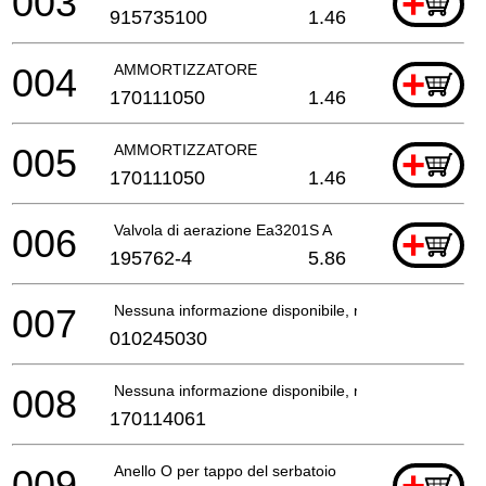
003
+
915735100
1.46
004
AMMORTIZZATORE
+
170111050
1.46
005
AMMORTIZZATORE
+
170111050
1.46
006
Valvola di aerazione Ea3201S A
+
195762-4
5.86
007
Nessuna informazione disponibile, non ordinabile
010245030
008
Nessuna informazione disponibile, non ordinabile
170114061
009
Anello O per tappo del serbatoio