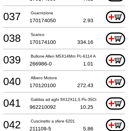
037
Guarnizione
+
170174050
2.93
038
Scarico
+
170174100
334.16
039
Bullone Allen M5X14Mm Pc-6114 A
+
266986-0
1.01
040
Albero Motore
+
170120100
272.43
041
Gabbia ad aghi 9X12X11,5 Ps-35Ctlc A
+
962210092
10.25
042
Cuscinetto a sfere 6201
+
211109-5
5.86