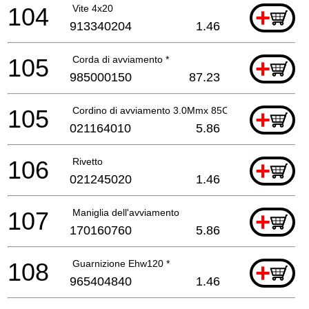
104
Vite 4x20
+
913340204
1.46
105
Corda di avviamento *
+
985000150
87.23
105
Cordino di avviamento 3.0Mmx 85Cm
+
021164010
5.86
106
Rivetto
+
021245020
1.46
107
Maniglia dell'avviamento
+
170160760
5.86
108
Guarnizione Ehw120 *
+
965404840
1.46