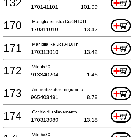
132
+
170141101
101.99
170
Maniglia Sinistra Dcs3410Th
+
170311010
13.42
171
Maniglia Re Dcs3410Th
+
170313010
13.42
172
Vite 4x20
+
913340204
1.46
173
Ammortizzatore in gomma
+
965403491
8.78
174
Occhio di sollevamento
+
170313080
13.18
Vite 5x30