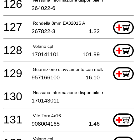
126
264022-6
127
Rondella 8mm EA3201S A
+
267822-3
1.22
128
Volano cpl
+
170141101
101.99
129
Guarnizione d'avviamento con molla DCS3400/Th *
+
957166100
16.10
130
Nessuna informazione disponibile, non ordinabile
170143011
131
Vite Torx 4x16
+
908004165
1.46
Volano cpl