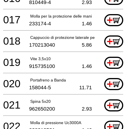
810449-4
2.93
017
Molla per la protezione delle mani
+
233174-4
1.46
018
Cappuccio di protezione laterale per le mani
+
170213040
5.86
019
Vite 3,5x10
+
915735100
1.46
020
Portafreno a Banda
+
158044-5
11.71
021
Spina 5x20
+
962650200
2.93
022
Molla di pressione Uc3000A
+