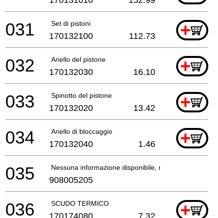
031
Set di pistoni
+
170132100
112.73
032
Anello del pistone
+
170132030
16.10
033
Spinotto del pistone
+
170132020
13.42
034
Anello di bloccaggio
+
170132040
1.46
035
Nessuna informazione disponibile, non ordinabile
908005205
036
SCUDO TERMICO
+
170174080
7.32