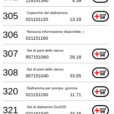
119151350
4.39
305
Coperchio del diaframma
+
021151120
13.18
306
Nessuna informazione disponibile, non ordinabile
021151160
307
Set di parti dello sterzo
+
957151060
28.18
308
Set di parti dello sterzo
+
957151040
33.55
320
Diaframma per pompa, gomma
+
021151150
11.71
321
Set di diaframmi Dcs520
+
021151540
24.16