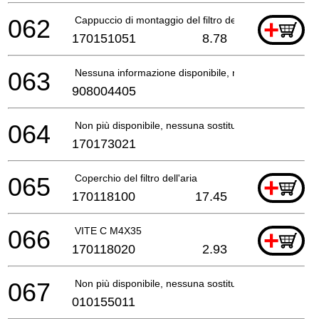
062
Cappuccio di montaggio del filtro dell'aria
+
170151051
8.78
063
Nessuna informazione disponibile, non ordinabile
908004405
064
Non più disponibile, nessuna sostituzione
170173021
065
Coperchio del filtro dell'aria
+
170118100
17.45
066
VITE C M4X35
+
170118020
2.93
067
Non più disponibile, nessuna sostituzione
010155011