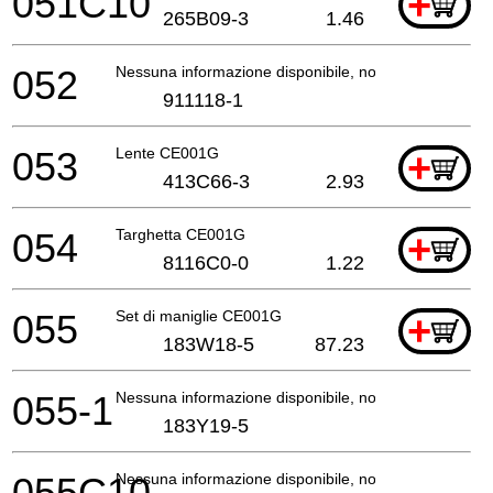
051C10
+
265B09-3
1.46
052
Nessuna informazione disponibile, non ordinabile
911118-1
053
Lente CE001G
+
413C66-3
2.93
054
Targhetta CE001G
+
8116C0-0
1.22
055
Set di maniglie CE001G
+
183W18-5
87.23
055-1
Nessuna informazione disponibile, non ordinabile
183Y19-5
055C10
Nessuna informazione disponibile, non ordinabile