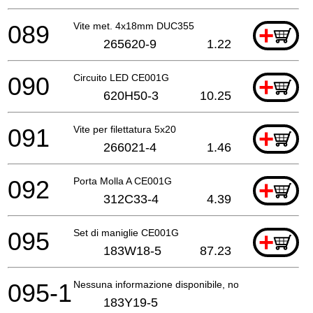
089
Vite met. 4x18mm DUC355
+
265620-9
1.22
090
Circuito LED CE001G
+
620H50-3
10.25
091
Vite per filettatura 5x20
+
266021-4
1.46
092
Porta Molla A CE001G
+
312C33-4
4.39
095
Set di maniglie CE001G
+
183W18-5
87.23
095-1
Nessuna informazione disponibile, non ordinabile
183Y19-5