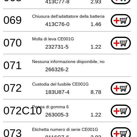
413C77-8
2.93
069
Chiusura dell'adattatore della batteria CE001G
+
413C76-0
1.46
070
Molla di leva CE001G
+
232731-5
1.22
071
Nessuna informazione disponibile, non ordinabile
266326-2
072
Custodia del fusibile CE001G
+
183U87-4
8.78
072C10
Penna di gomma 6
+
263005-3
1.22
073
Etichetta numero di serie CE001G
+