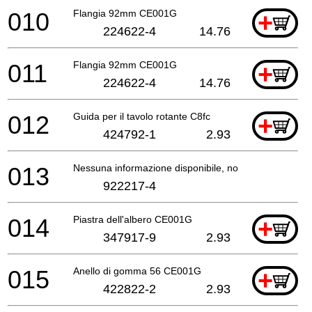
010
Flangia 92mm CE001G
+
224622-4
14.76
011
Flangia 92mm CE001G
+
224622-4
14.76
012
Guida per il tavolo rotante C8fc
+
424792-1
2.93
013
Nessuna informazione disponibile, non ordinabile
922217-4
014
Piastra dell'albero CE001G
+
347917-9
2.93
015
Anello di gomma 56 CE001G
+
422822-2
2.93