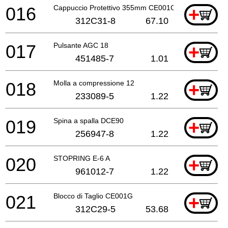
016
Cappuccio Protettivo 355mm CE001G
+
312C31-8
67.10
017
Pulsante AGC 18
+
451485-7
1.01
018
Molla a compressione 12
+
233089-5
1.22
019
Spina a spalla DCE90
+
256947-8
1.22
020
STOPRING E-6 A
+
961012-7
1.22
021
Blocco di Taglio CE001G
+
312C29-5
53.68