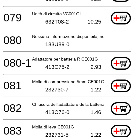
079
Unità di circuito VC001GL
+
632T08-2
10.25
080
Nessuna informazione disponibile, non ordinabile
183U89-0
080-1
Adattatore per batteria R CE001G
+
413C75-2
2.93
081
Molla di compressione 5mm CE001G
+
232730-7
1.22
082
Chiusura dell'adattatore della batteria CE001G
+
413C76-0
1.46
083
Molla di leva CE001G
+
232731-5
1.22