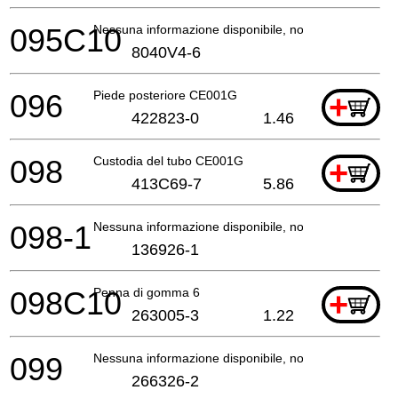
095C10
Nessuna informazione disponibile, non ordinabile
8040V4-6
096
Piede posteriore CE001G
+
422823-0
1.46
098
Custodia del tubo CE001G
+
413C69-7
5.86
098-1
Nessuna informazione disponibile, non ordinabile
136926-1
098C10
Penna di gomma 6
+
263005-3
1.22
099
Nessuna informazione disponibile, non ordinabile
266326-2