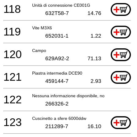
118
Unità di connessione CE001G
+
632T58-7
14.76
119
Vite M3X6
+
652031-1
1.22
120
Campo
+
629A92-2
71.13
121
Piastra intermedia DCE90
+
459144-7
2.93
122
Nessuna informazione disponibile, non ordinabile
266326-2
123
Cuscinetto a sfere 6000ddw
+
211289-7
16.10