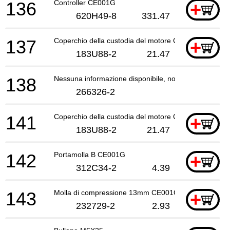
136
Controller CE001G
+
620H49-8
331.47
137
Coperchio della custodia del motore CE001G
+
183U88-2
21.47
138
Nessuna informazione disponibile, non ordinabile
266326-2
141
Coperchio della custodia del motore CE001G
+
183U88-2
21.47
142
Portamolla B CE001G
+
312C34-2
4.39
143
Molla di compressione 13mm CE001G
+
232729-2
2.93