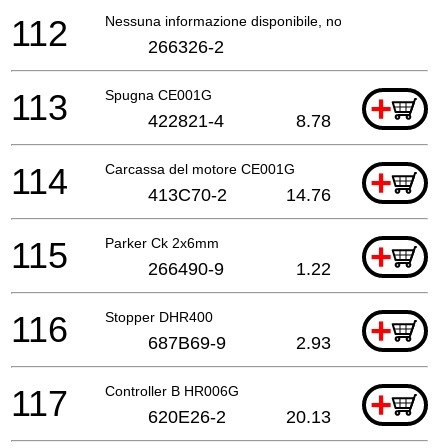
112
Nessuna informazione disponibile, non ordinabile
266326-2
113
Spugna CE001G
+
422821-4
8.78
114
Carcassa del motore CE001G
+
413C70-2
14.76
115
Parker Ck 2x6mm
+
266490-9
1.22
116
Stopper DHR400
+
687B69-9
2.93
117
Controller B HR006G
+
620E26-2
20.13