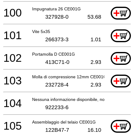
100
Impugnatura 26 CE001G
+
327928-0
53.68
101
Vite 5x35
+
266373-3
1.01
102
Portamolla D CE001G
+
413C71-0
2.93
103
Molla di compressione 12mm CE001G
+
232728-4
2.93
104
Nessuna informazione disponibile, non ordinabile
922233-6
105
Assemblaggio del telaio CE001G
+
122B47-7
16.10