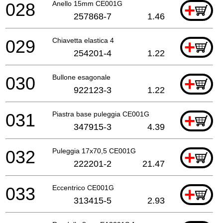
028
Anello 15mm CE001G
+
257868-7
1.46
029
Chiavetta elastica 4
+
254201-4
1.22
030
Bullone esagonale
+
922123-3
1.22
031
Piastra base puleggia CE001G
+
347915-3
4.39
032
Puleggia 17x70,5 CE001G
+
222201-2
21.47
033
Eccentrico CE001G
+
313415-5
2.93