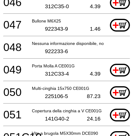
046
+
312C35-0
4.39
047
Bullone M6X25
+
922343-9
1.46
048
Nessuna informazione disponibile, non ordinabile
922233-6
049
Porta Molla A CE001G
+
312C33-4
4.39
050
Multi-cinghia 15x750 CE001G
+
225106-5
87.23
051
Copertura della cinghia a V CE001G
+
141G40-2
24.16
Vite a brugola M5X30mm DCE090