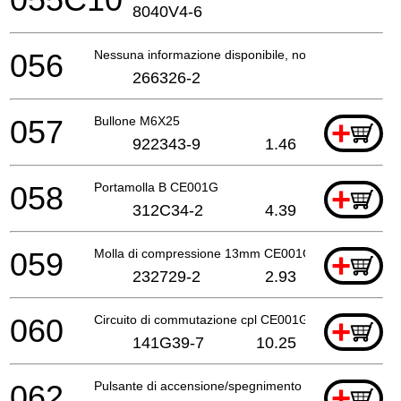
8040V4-6
056
Nessuna informazione disponibile, non ordinabile
266326-2
057
Bullone M6X25
+
922343-9
1.46
058
Portamolla B CE001G
+
312C34-2
4.39
059
Molla di compressione 13mm CE001G
+
232729-2
2.93
060
Circuito di commutazione cpl CE001G
+
141G39-7
10.25
062
Pulsante di accensione/spegnimento CE001G
+