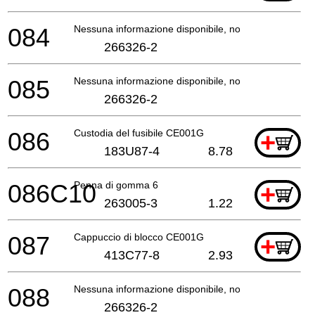
084
Nessuna informazione disponibile, non ordinabile
266326-2
085
Nessuna informazione disponibile, non ordinabile
266326-2
086
Custodia del fusibile CE001G
+
183U87-4
8.78
086C10
Penna di gomma 6
+
263005-3
1.22
087
Cappuccio di blocco CE001G
+
413C77-8
2.93
088
Nessuna informazione disponibile, non ordinabile
266326-2