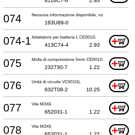
8116C7-6
2.93
074
Nessuna informazione disponibile, non ordinabile
183U89-0
074-1
Adattatore per batteria L CE001G
+
413C74-4
2.93
075
Molla di compressione 5mm CE001G
+
232730-7
1.22
076
Unità di circuito VC001GL
+
632T08-2
10.25
077
Vite M3X6
+
652031-1
1.22
078
Vite M3X6
+
652031-1
1.22