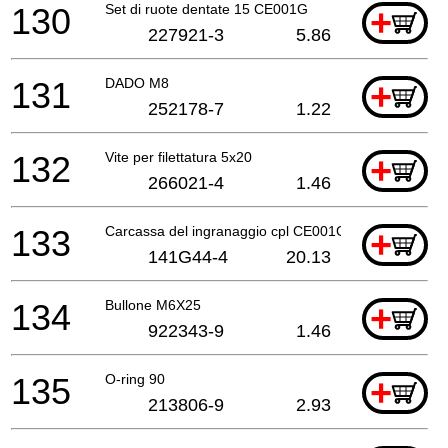
130
Set di ruote dentate 15 CE001G
+
227921-3
5.86
131
DADO M8
+
252178-7
1.22
132
Vite per filettatura 5x20
+
266021-4
1.46
133
Carcassa del ingranaggio cpl CE001G
+
141G44-4
20.13
134
Bullone M6X25
+
922343-9
1.46
135
O-ring 90
+
213806-9
2.93