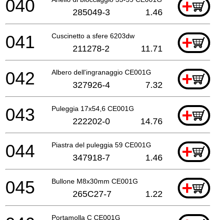
040
+
285049-3
1.46
041
Cuscinetto a sfere 6203dw
+
211278-2
11.71
042
Albero dell'ingranaggio CE001G
+
327926-4
7.32
043
Puleggia 17x54,6 CE001G
+
222202-0
14.76
044
Piastra del puleggia 59 CE001G
+
347918-7
1.46
045
Bullone M8x30mm CE001G
+
265C27-7
1.22
Portamolla C CE001G