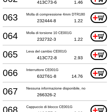
413C73-6
1.46
063
Molla di compressione 4mm DTR180
+
232444-8
1.22
064
Molla di torsione 10 CE001G
+
232732-3
1.22
065
Leva del cambio CE001G
+
413C72-8
2.93
066
Interruttore CE001G
+
632T61-8
14.76
067
Nessuna informazione disponibile, non ordinabile
266326-2
068
Cappuccio di blocco CE001G
+