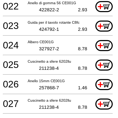
022
Anello di gomma 56 CE001G
+
422822-2
2.93
023
Guida per il tavolo rotante C8fc
+
424792-1
2.93
024
Albero CE001G
+
327927-2
8.78
025
Cuscinetto a sfere 6202llu
+
211238-4
8.78
026
Anello 15mm CE001G
+
257868-7
1.46
027
Cuscinetto a sfere 6202llu
+
211238-4
8.78