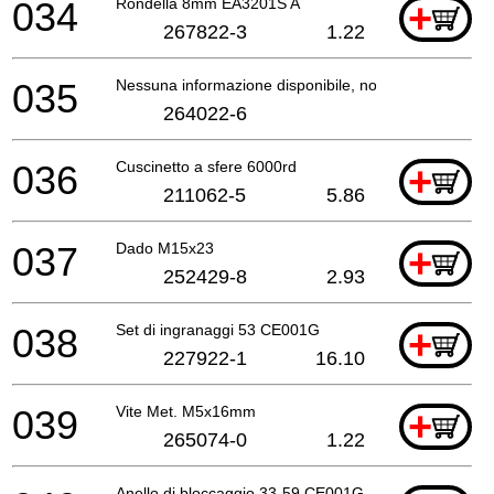
034
Rondella 8mm EA3201S A
+
267822-3
1.22
035
Nessuna informazione disponibile, non ordinabile
264022-6
036
Cuscinetto a sfere 6000rd
+
211062-5
5.86
037
Dado M15x23
+
252429-8
2.93
038
Set di ingranaggi 53 CE001G
+
227922-1
16.10
039
Vite Met. M5x16mm
+
265074-0
1.22
Anello di bloccaggio 33-59 CE001G