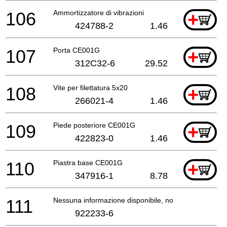
106
Ammortizzatore di vibrazioni
+
424788-2
1.46
107
Porta CE001G
+
312C32-6
29.52
108
Vite per filettatura 5x20
+
266021-4
1.46
109
Piede posteriore CE001G
+
422823-0
1.46
110
Piastra base CE001G
+
347916-1
8.78
111
Nessuna informazione disponibile, non ordinabile
922233-6