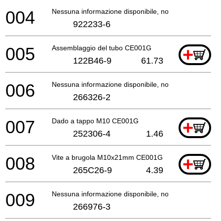
004
Nessuna informazione disponibile, non ordinabile
922233-6
005
Assemblaggio del tubo CE001G
+
122B46-9
61.73
006
Nessuna informazione disponibile, non ordinabile
266326-2
007
Dado a tappo M10 CE001G
+
252306-4
1.46
008
Vite a brugola M10x21mm CE001G
+
265C26-9
4.39
009
Nessuna informazione disponibile, non ordinabile
266976-3