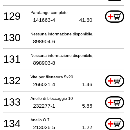
129
Parafango completo
+
141663-4
41.60
130
Nessuna informazione disponibile, non ordinabile
898904-6
131
Nessuna informazione disponibile, non ordinabile
898903-8
132
Vite per filettatura 5x20
+
266021-4
1.46
133
Anello di bloccaggio 10
+
232277-1
5.86
134
Anello O 7
+
213026-5
1.22