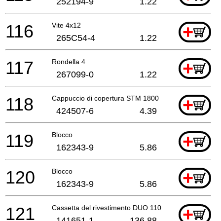
252194-9
1.22
116
Vite 4x12
+
265C54-4
1.22
117
Rondella 4
+
267099-0
1.22
118
Cappuccio di copertura STM 1800
+
424507-6
4.39
119
Blocco
+
162343-9
5.86
120
Blocco
+
162343-9
5.86
121
Cassetta del rivestimento DUO 110 - Set
+
141651-1
136.88