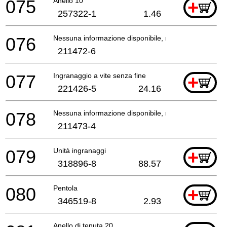
075
Anello 10
+
257322-1
1.46
076
Nessuna informazione disponibile, non ordinabile
211472-6
077
Ingranaggio a vite senza fine
+
221426-5
24.16
078
Nessuna informazione disponibile, non ordinabile
211473-4
079
Unità ingranaggi
+
318896-8
88.57
080
Pentola
+
346519-8
2.93
Anello di tenuta 20