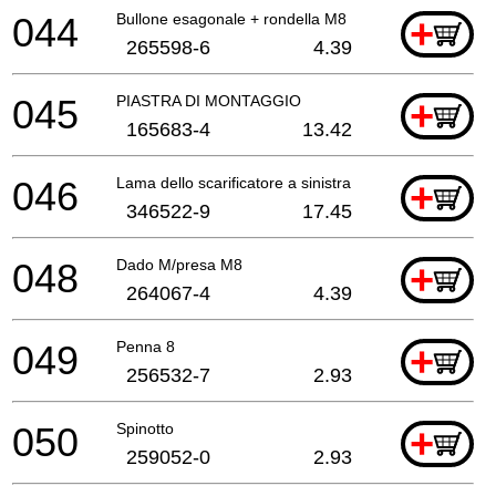
044
Bullone esagonale + rondella M8
+
265598-6
4.39
045
PIASTRA DI MONTAGGIO
+
165683-4
13.42
046
Lama dello scarificatore a sinistra
+
346522-9
17.45
048
Dado M/presa M8
+
264067-4
4.39
049
Penna 8
+
256532-7
2.93
050
Spinotto
+
259052-0
2.93