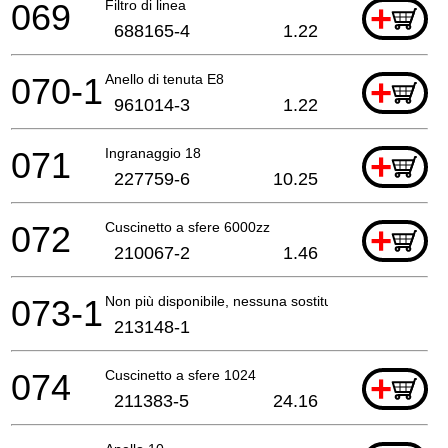
069
Filtro di linea
+
688165-4
1.22
070-1
Anello di tenuta E8
+
961014-3
1.22
071
Ingranaggio 18
+
227759-6
10.25
072
Cuscinetto a sfere 6000zz
+
210067-2
1.46
073-1
Non più disponibile, nessuna sostituzione
213148-1
074
Cuscinetto a sfere 1024
+
211383-5
24.16