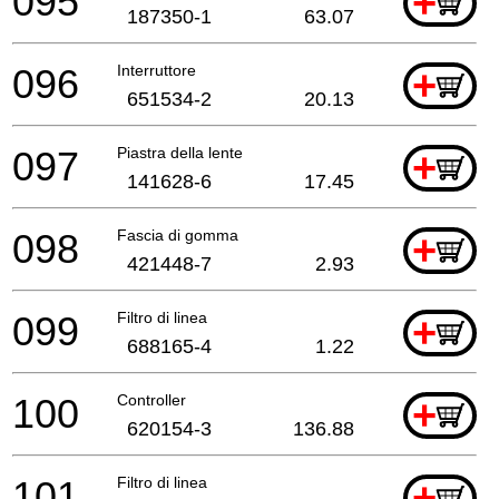
095
+
187350-1
63.07
096
Interruttore
+
651534-2
20.13
097
Piastra della lente
+
141628-6
17.45
098
Fascia di gomma
+
421448-7
2.93
099
Filtro di linea
+
688165-4
1.22
100
Controller
+
620154-3
136.88
101
Filtro di linea
+