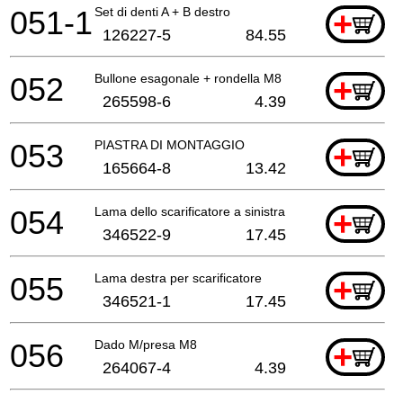
051-1
Set di denti A + B destro
+
126227-5
84.55
052
Bullone esagonale + rondella M8
+
265598-6
4.39
053
PIASTRA DI MONTAGGIO
+
165664-8
13.42
054
Lama dello scarificatore a sinistra
+
346522-9
17.45
055
Lama destra per scarificatore
+
346521-1
17.45
056
Dado M/presa M8
+
264067-4
4.39