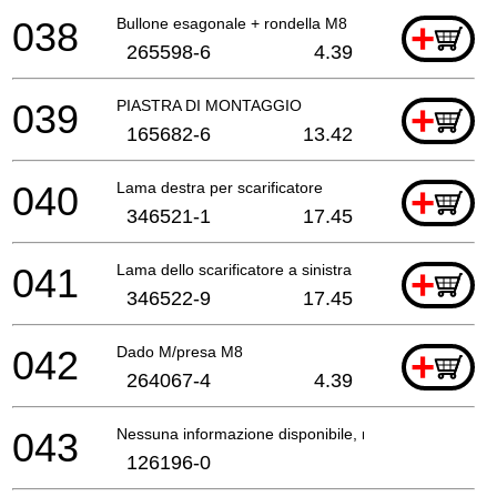
038
Bullone esagonale + rondella M8
+
265598-6
4.39
039
PIASTRA DI MONTAGGIO
+
165682-6
13.42
040
Lama destra per scarificatore
+
346521-1
17.45
041
Lama dello scarificatore a sinistra
+
346522-9
17.45
042
Dado M/presa M8
+
264067-4
4.39
043
Nessuna informazione disponibile, non ordinabile
126196-0