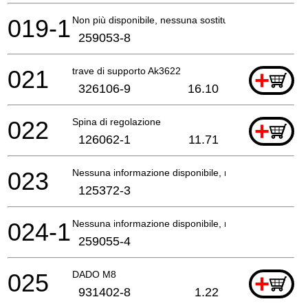
019-1
Non più disponibile, nessuna sostituzione
259053-8
021
trave di supporto Ak3622
+
326106-9
16.10
022
Spina di regolazione
+
126062-1
11.71
023
Nessuna informazione disponibile, non ordinabile
125372-3
024-1
Nessuna informazione disponibile, non ordinabile
259055-4
025
DADO M8
+
931402-8
1.22