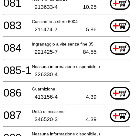
081
+
213633-4
10.25
083
Cuscinetto a sfere 6004
+
211474-2
5.86
084
Ingranaggio a vite senza fine 35
+
221425-7
84.55
085-1
Nessuna informazione disponibile, non ordinabile
326330-4
086
Guarnizione
+
413156-4
4.39
087
Unità di missione
+
346520-3
4.39
Nessuna informazione disponibile, non ordinabile