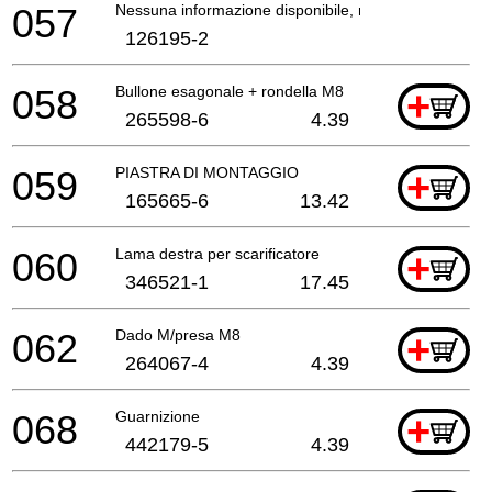
057
Nessuna informazione disponibile, non ordinabile
126195-2
058
Bullone esagonale + rondella M8
+
265598-6
4.39
059
PIASTRA DI MONTAGGIO
+
165665-6
13.42
060
Lama destra per scarificatore
+
346521-1
17.45
062
Dado M/presa M8
+
264067-4
4.39
068
Guarnizione
+
442179-5
4.39