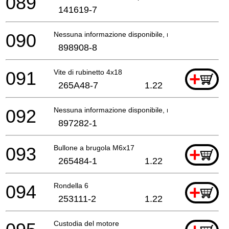
089
141619-7
090
Nessuna informazione disponibile, non ordinabile
898908-8
091
Vite di rubinetto 4x18
+
265A48-7
1.22
092
Nessuna informazione disponibile, non ordinabile
897282-1
093
Bullone a brugola M6x17
+
265484-1
1.22
094
Rondella 6
+
253111-2
1.22
Custodia del motore