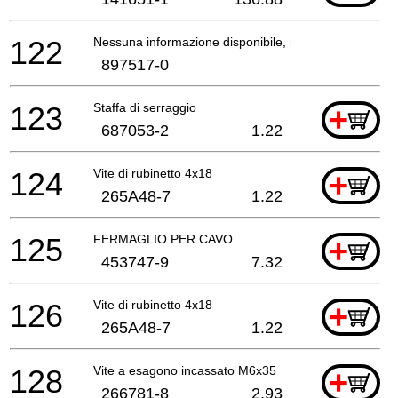
122
Nessuna informazione disponibile, non ordinabile
897517-0
123
Staffa di serraggio
+
687053-2
1.22
124
Vite di rubinetto 4x18
+
265A48-7
1.22
125
FERMAGLIO PER CAVO
+
453747-9
7.32
126
Vite di rubinetto 4x18
+
265A48-7
1.22
128
Vite a esagono incassato M6x35
+
266781-8
2.93