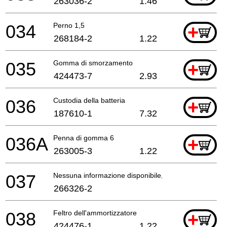
263036-2
1.46
034
Perno 1,5
+
268184-2
1.22
035
Gomma di smorzamento
+
424473-7
2.93
036
Custodia della batteria
+
187610-1
7.32
036A
Penna di gomma 6
+
263005-3
1.22
037
Nessuna informazione disponibile, non ordinabile
266326-2
038
Feltro dell'ammortizzatore
+
424476-1
1.22