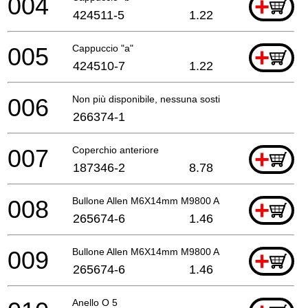
004
+
424511-5
1.22
005
Cappuccio "a"
+
424510-7
1.22
006
Non più disponibile, nessuna sostituzione
266374-1
007
Coperchio anteriore
+
187346-2
8.78
008
Bullone Allen M6X14mm M9800 A
+
265674-6
1.46
009
Bullone Allen M6X14mm M9800 A
+
265674-6
1.46
Anello O 5