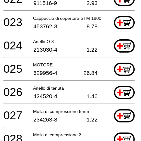
911516-9
2.93
023
Cappuccio di copertura STM 1800
+
453762-3
8.78
024
Anello O 8
+
213030-4
1.22
025
MOTORE
+
629956-4
26.84
026
Anello di tenuta
+
424520-4
1.46
027
Molla di compressione 5mm
+
234263-8
1.22
028
Molla di compressione 3
+