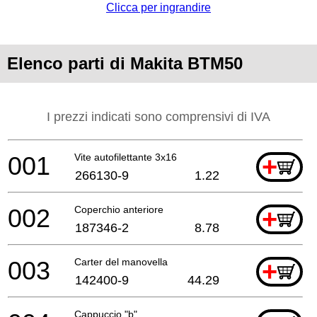
Clicca per ingrandire
Elenco parti di Makita BTM50
I prezzi indicati sono comprensivi di IVA
001
Vite autofilettante 3x16
+
266130-9
1.22
002
Coperchio anteriore
+
187346-2
8.78
003
Carter del manovella
+
142400-9
44.29
Cappuccio "b"