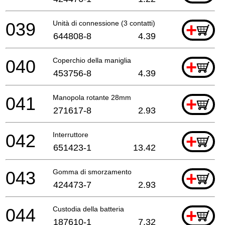
039
Unità di connessione (3 contatti)
+
644808-8
4.39
040
Coperchio della maniglia
+
453756-8
4.39
041
Manopola rotante 28mm
+
271617-8
2.93
042
Interruttore
+
651423-1
13.42
043
Gomma di smorzamento
+
424473-7
2.93
044
Custodia della batteria
+
187610-1
7.32