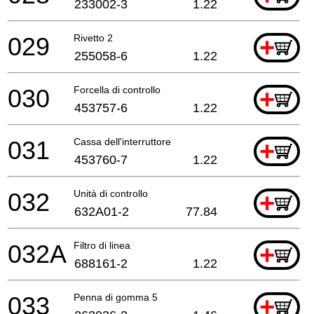
233002-3
1.22
029
Rivetto 2
+
255058-6
1.22
030
Forcella di controllo
+
453757-6
1.22
031
Cassa dell'interruttore
+
453760-7
1.22
032
Unità di controllo
+
632A01-2
77.84
032A
Filtro di linea
+
688161-2
1.22
033
Penna di gomma 5
+