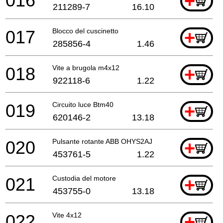
016
+
211289-7
16.10
017
Blocco del cuscinetto
+
285856-4
1.46
018
Vite a brugola m4x12
+
922118-6
1.22
019
Circuito luce Btm40
+
620146-2
13.18
020
Pulsante rotante ABB OHYS2AJ
+
453761-5
1.22
021
Custodia del motore
+
453755-0
13.18
022
Vite 4x12
+