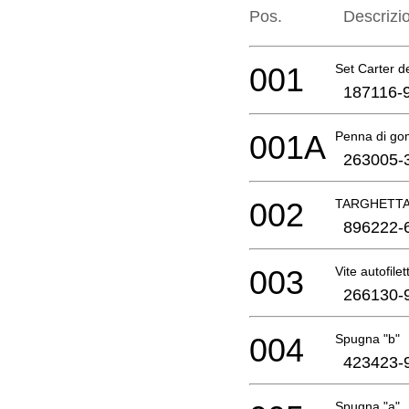
Pos.
Descrizi
001
Set Carter d
187116-
001A
Penna di g
263005-
002
TARGHETT
896222-
003
Vite autofile
266130-
004
Spugna "b"
423423-
Spugna "a"