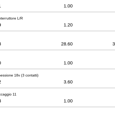
1
1.00
nterruttore L/R
9
1.20
8
28.60
3
0
1.00
nessione 18v (3 contatti)
2
3.60
occaggio 11
8
1.00