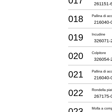
017
261151-
018
Pallina di ac
216040-
019
Incudine
326071-
020
Colpitore
326054-
021
Pallina di ac
216040-
022
Rondella pia
267175-
023
Molla a com