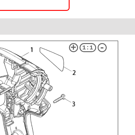
+
-
1:1