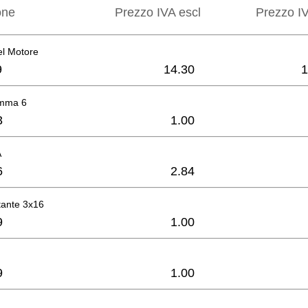
one
Prezzo IVA escl
Prezzo IV
el Motore
9
14.30
1
omma 6
3
1.00
A
6
2.84
ttante 3x16
9
1.00
9
1.00