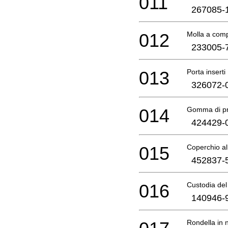
011
267085-
012
Molla a com
233005-
013
Porta inserti
326072-
014
Gomma di pr
424429-
015
Coperchio al
452837-
016
Custodia del
140946-
Rondella in