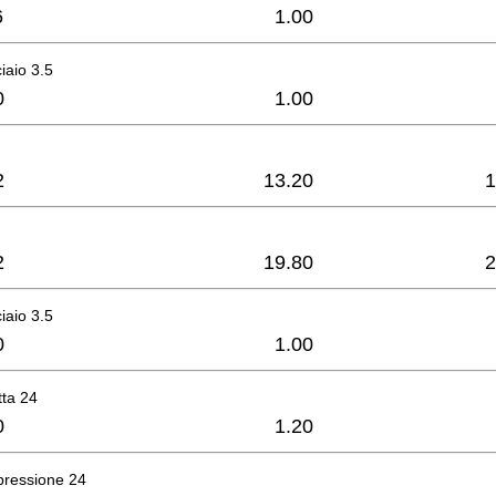
6
1.00
ciaio 3.5
0
1.00
2
13.20
1
2
19.80
2
ciaio 3.5
0
1.00
tta 24
0
1.20
pressione 24