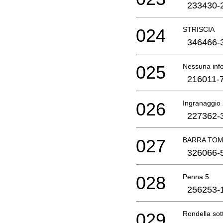
233430-
024
STRISCIA
346466-
025
Nessuna info
216011-
026
Ingranaggio
227362-
027
BARRA TO
326066-
028
Penna 5
256253-
029
Rondella sot