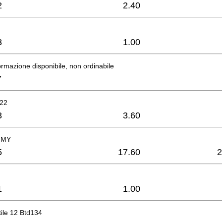
2
2.40
3
1.00
rmazione disponibile, non ordinabile
7
 22
3
3.60
MMY
5
17.60
2
1
1.00
tile 12 Btd134