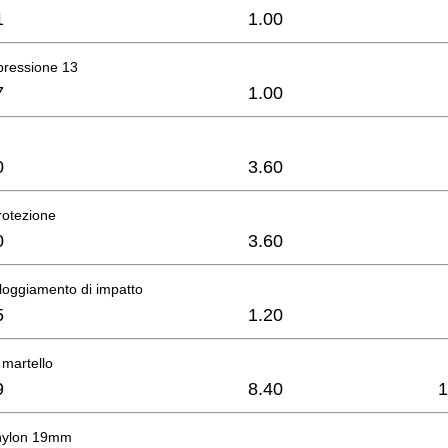
1
1.00
pressione 13
7
1.00
0
3.60
otezione
0
3.60
loggiamento di impatto
5
1.20
 martello
9
8.40
1
 nylon 19mm