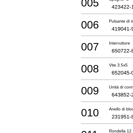
005
423422-
006
Pulsante di i
419041-
007
Interruttore
650722-
008
Vite 3.5x5
652045-
009
Unità di con
643852-
010
Anello di bl
231951-
Rondella 12