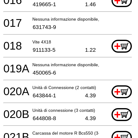
016
+
419665-1
1.46
017
Nessuna informazione disponibile, non ordinabile
631743-9
018
Vite 4X18
+
911133-5
1.22
019A
Nessuna informazione disponibile, non ordinabile
450065-6
020A
Unità di Connessione (2 contatti)
+
643844-1
4.39
020B
Unità di connessione (3 contatti)
+
644808-8
4.39
021B
Carcassa del motore R Bcs550 (3-Cont) A
+