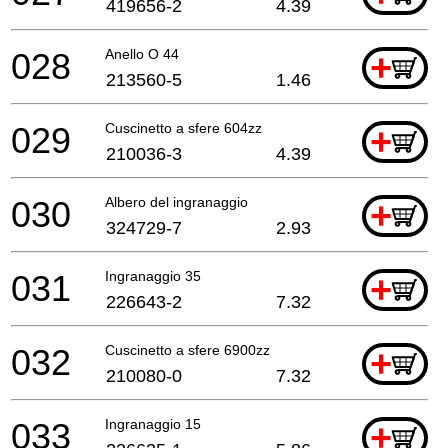
419656-2
4.39
028
Anello O 44
+
213560-5
1.46
029
Cuscinetto a sfere 604zz
+
210036-3
4.39
030
Albero del ingranaggio
+
324729-7
2.93
031
Ingranaggio 35
+
226643-2
7.32
032
Cuscinetto a sfere 6900zz
+
210080-0
7.32
033
Ingranaggio 15
+