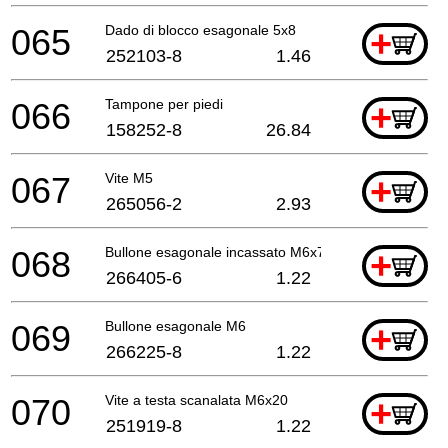
065
Dado di blocco esagonale 5x8
+
252103-8
1.46
066
Tampone per piedi
+
158252-8
26.84
067
Vite M5
+
265056-2
2.93
068
Bullone esagonale incassato M6x75
+
266405-6
1.22
069
Bullone esagonale M6
+
266225-8
1.22
070
Vite a testa scanalata M6x20
+
251919-8
1.22