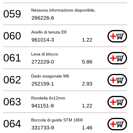
059
Nessuna informazione disponibile, non ordinabile
266226-6
060
Anello di tenuta E8
+
961014-3
1.22
061
Leva di blocco
+
272229-0
5.86
062
Dado esagonale M6
+
252159-1
2.93
063
Rondella 6x12mm
+
941151-9
1.22
064
Boccola di guida STM 1800
+
331733-9
1.46