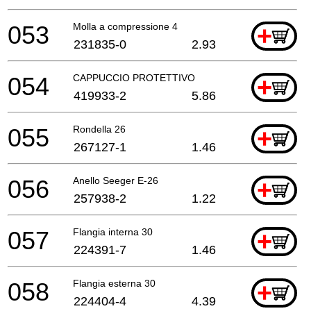
053
Molla a compressione 4
+
231835-0
2.93
054
CAPPUCCIO PROTETTIVO
+
419933-2
5.86
055
Rondella 26
+
267127-1
1.46
056
Anello Seeger E-26
+
257938-2
1.22
057
Flangia interna 30
+
224391-7
1.46
058
Flangia esterna 30
+
224404-4
4.39