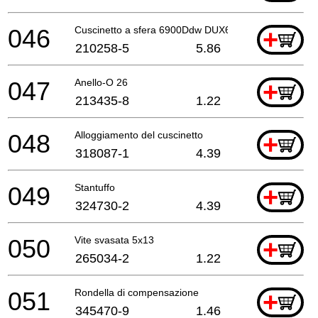
046
Cuscinetto a sfera 6900Ddw DUX60 A
+
210258-5
5.86
047
Anello-O 26
+
213435-8
1.22
048
Alloggiamento del cuscinetto
+
318087-1
4.39
049
Stantuffo
+
324730-2
4.39
050
Vite svasata 5x13
+
265034-2
1.22
051
Rondella di compensazione
+
345470-9
1.46