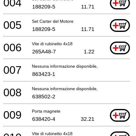
004
+
188209-5
11.71
005
Set Carter del Motore
+
188209-5
11.71
006
Vite di rubinetto 4x18
+
265A48-7
1.22
007
Nessuna informazione disponibile, non ordinabile
863423-1
008
Nessuna informazione disponibile, non ordinabile
638502-2
009
Porta magnete
+
638420-4
32.21
Vite di rubinetto 4x18