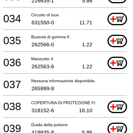
226635-1
5.86
034
Circuito di luce
+
631550-0
11.71
035
Bussola di gomma 6
+
262566-0
1.22
036
Manicotto 4
+
262563-6
1.22
037
Nessuna informazione disponibile, non ordinabile
265999-8
038
COPERTURA DI PROTEZIONE FISSA
+
318152-6
16.10
039
Guida della polvere
+
419935-8
5.86