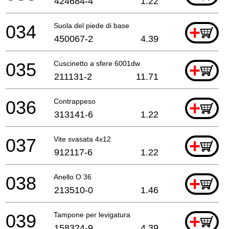
424684-4
1.22
034
Suola del piede di base
+
450067-2
4.39
035
Cuscinetto a sfere 6001dw
+
211131-2
11.71
036
Contrappeso
+
313141-6
1.22
037
Vite svasata 4x12
+
912117-6
1.22
038
Anello O 36
+
213510-0
1.46
039
Tampone per levigatura
+
158324-9
4.39