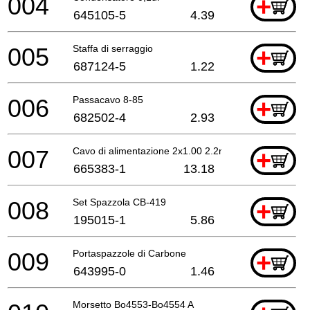
004
+
645105-5
4.39
005
Staffa di serraggio
+
687124-5
1.22
006
Passacavo 8-85
+
682502-4
2.93
007
Cavo di alimentazione 2x1.00 2.2mtr
+
665383-1
13.18
008
Set Spazzola CB-419
+
195015-1
5.86
009
Portaspazzole di Carbone
+
643995-0
1.46
Morsetto Bo4553-Bo4554 A