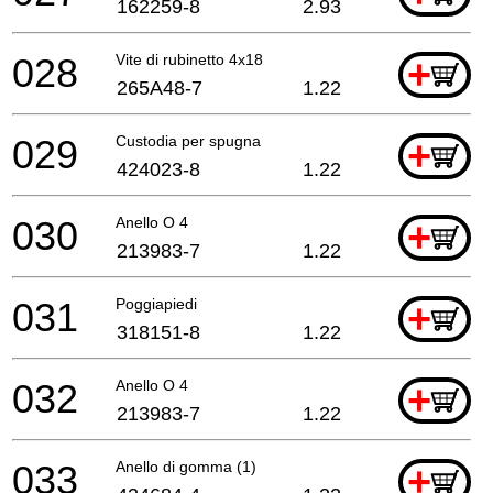
162259-8
2.93
028
Vite di rubinetto 4x18
+
265A48-7
1.22
029
Custodia per spugna
+
424023-8
1.22
030
Anello O 4
+
213983-7
1.22
031
Poggiapiedi
+
318151-8
1.22
032
Anello O 4
+
213983-7
1.22
033
Anello di gomma (1)
+