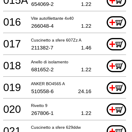
015A
+
654069-2
1.22
016
Vite autofilettante 4x40
+
266048-4
1.22
017
Cuscinetto a sfere 607Zz A
+
211382-7
1.46
018
Anello di isolamento
+
681652-2
1.22
019
ANKER BO4565 A
+
510558-6
24.16
020
Rivetto 9
+
267806-1
1.22
021
Cuscinetto a sfere 629ddw
+