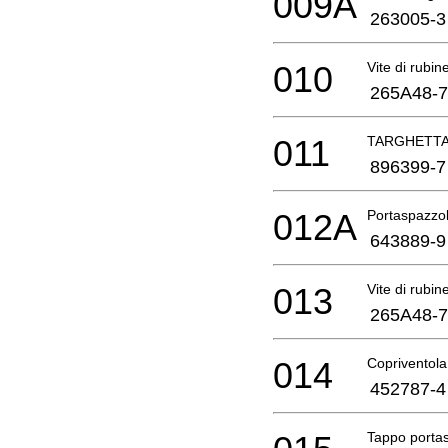
009A
263005-3
010
Vite di rubin
265A48-7
011
TARGHETT
896399-7
012A
Portaspazzole
643889-9
013
Vite di rubin
265A48-7
014
Copriventola
452787-4
Tappo porta