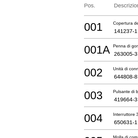
Pos.
Descrizio
001
Copertura d
141237-1
001A
Penna di g
263005-3
002
Unità di conn
644808-8
003
Pulsante di 
419664-3
004
Interruttore 3
650631-1
Molla di com