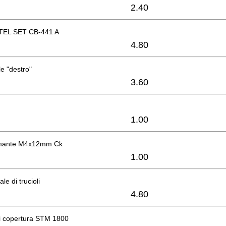
2.40
EL SET CB-441 A
4.80
e "destro"
3.60
1.00
rmante M4x12mm Ck
1.00
le di trucioli
4.80
i copertura STM 1800