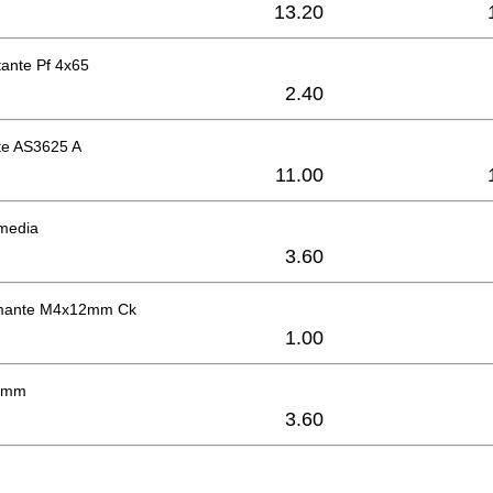
13.20
ttante Pf 4x65
2.40
te AS3625 A
11.00
rmedia
3.60
rmante M4x12mm Ck
1.00
 6mm
3.60