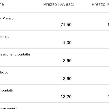
ne
Prezzo IVA escl
Prezzo I
el Manico
71.50
omma 6
1.00
essione (3 contatti)
3.60
blocco
3.60
 contatti
13.20
pressione 4