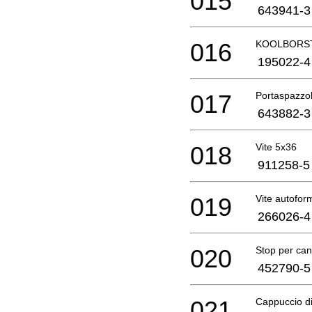
015
643941-3
016
KOOLBORST
195022-4
017
Portaspazzol
643882-3
018
Vite 5x36
911258-5
019
Vite autofo
266026-4
020
Stop per cana
452790-5
021
Cappuccio d