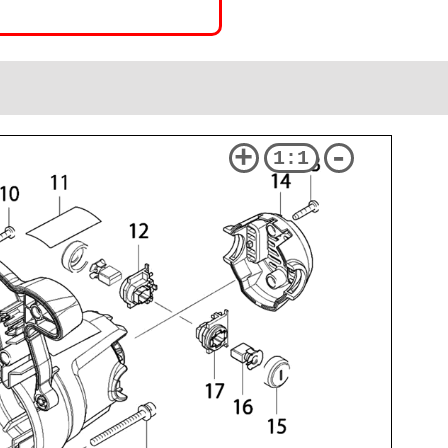
+
-
1:1