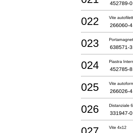
452789-0
022
Vite autofile
266060-4
023
Portamagne
638571-3
024
Piastra Inte
452785-8
025
Vite autofo
266026-4
026
Distanziale
331947-0
027
Vite 4x12