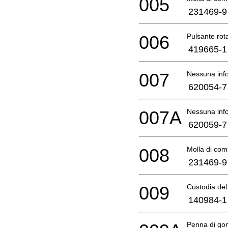
005
231469-9
006
Pulsante ro
419665-1
007
Nessuna info
620054-7
007A
Nessuna info
620059-7
008
Molla di com
231469-9
009
Custodia del
140984-1
Penna di g