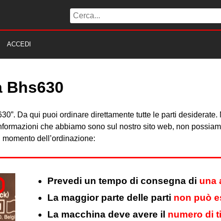
ACCEDI
ta Bhs630
HS630”. Da qui puoi ordinare direttamente tutte le parti desiderat
 informazioni che abbiamo sono sul nostro sito web, non possiamo 
al momento dell’ordinazione:
Prevedi un tempo di consegna di
una 
La maggior parte delle parti
non può es
La macchina deve avere il
numero di t