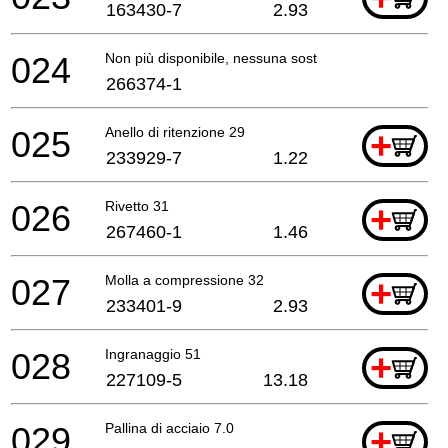
163430-7
2.93
024
Non più disponibile, nessuna sostituzione
266374-1
025
Anello di ritenzione 29
+
233929-7
1.22
026
Rivetto 31
+
267460-1
1.46
027
Molla a compressione 32
+
233401-9
2.93
028
Ingranaggio 51
+
227109-5
13.18
029
Pallina di acciaio 7.0
+