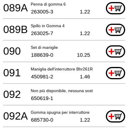
089A
Penna di gomma 6
+
263005-3
1.22
089B
Spillo in Gomma 4
+
263025-7
1.22
090
Set di maniglie
+
188639-0
10.25
091
Maniglia dell'interruttore Bhr261Rde
+
450981-2
1.46
092
Non più disponibile, nessuna sostituzione
650619-1
092A
Gomma spugna per interruttore
+
685730-0
1.22