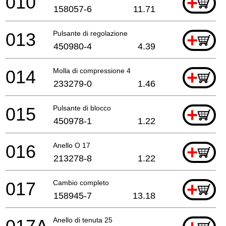
010
+
158057-6
11.71
013
Pulsante di regolazione
+
450980-4
4.39
014
Molla di compressione 4
+
233279-0
1.46
015
Pulsante di blocco
+
450978-1
1.22
016
Anello O 17
+
213278-8
1.22
017
Cambio completo
+
158945-7
13.18
Anello di tenuta 25