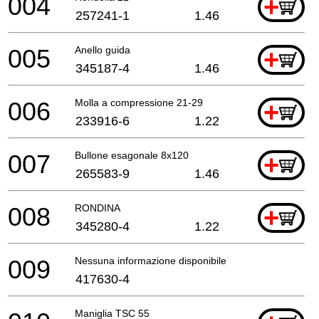
004
+
257241-1
1.46
005
Anello guida
+
345187-4
1.46
006
Molla a compressione 21-29
+
233916-6
1.22
007
Bullone esagonale 8x120
+
265583-9
1.46
008
RONDINA
+
345280-4
1.22
009
Nessuna informazione disponibile, non ordinabile
417630-4
Maniglia TSC 55