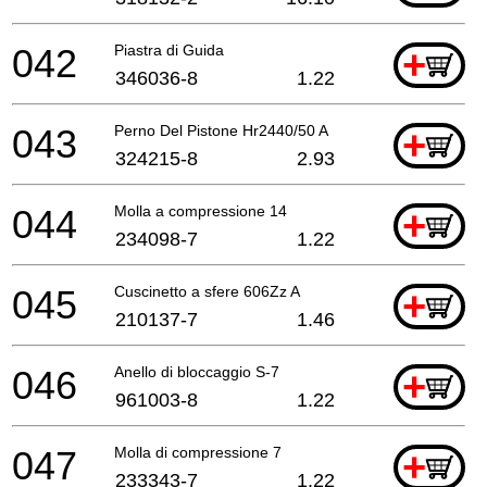
042
Piastra di Guida
+
346036-8
1.22
043
Perno Del Pistone Hr2440/50 A
+
324215-8
2.93
044
Molla a compressione 14
+
234098-7
1.22
045
Cuscinetto a sfere 606Zz A
+
210137-7
1.46
046
Anello di bloccaggio S-7
+
961003-8
1.22
047
Molla di compressione 7
+
233343-7
1.22