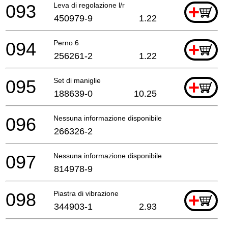
093
Leva di regolazione l/r
+
450979-9
1.22
094
Perno 6
+
256261-2
1.22
095
Set di maniglie
+
188639-0
10.25
096
Nessuna informazione disponibile, non ordinabile
266326-2
097
Nessuna informazione disponibile, non ordinabile
814978-9
098
Piastra di vibrazione
+
344903-1
2.93