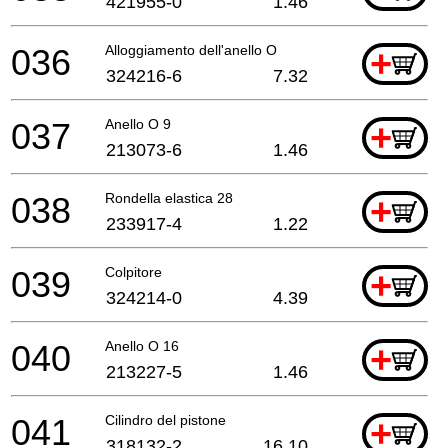
421955-0
1.46
036
Alloggiamento dell'anello O
+
324216-6
7.32
037
Anello O 9
+
213073-6
1.46
038
Rondella elastica 28
+
233917-4
1.22
039
Colpitore
+
324214-0
4.39
040
Anello O 16
+
213227-5
1.46
041
Cilindro del pistone
+
318132-2
16.10