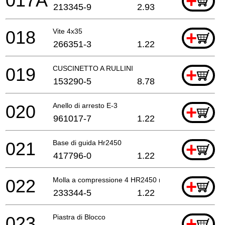
017A
+
213345-9
2.93
018
Vite 4x35
+
266351-3
1.22
019
CUSCINETTO A RULLINI
+
153290-5
8.78
020
Anello di arresto E-3
+
961017-7
1.22
021
Base di guida Hr2450
+
417796-0
1.22
022
Molla a compressione 4 HR2450 nero
+
233344-5
1.22
023
Piastra di Blocco
+