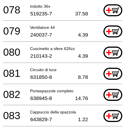
078
Indotto 36v
+
519235-7
37.58
079
Ventilatore 44
+
240037-7
4.39
080
Cuscinetto a sfere 626zz
+
210143-2
4.39
081
Circuito di luce
+
631850-8
8.78
082
Portaspazzole completo
+
638945-8
14.76
083
Cappuccio della spazzola
+
643829-7
1.22