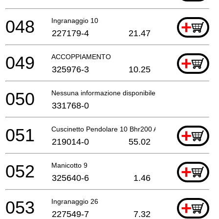
048
Ingranaggio 10
+
227179-4
21.47
049
ACCOPPIAMENTO
+
325976-3
10.25
050
Nessuna informazione disponibile, non ordinabile
331768-0
051
Cuscinetto Pendolare 10 Bhr200 A
+
219014-0
55.02
052
Manicotto 9
+
325640-6
1.46
053
Ingranaggio 26
+
227549-7
7.32