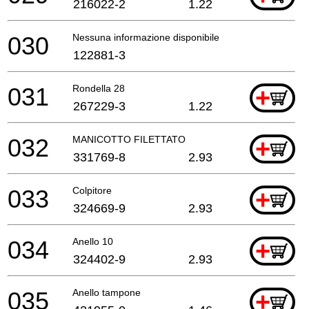
216022-2
1.22
030
Nessuna informazione disponibile, non ordinabile
122881-3
031
Rondella 28
+
267229-3
1.22
032
MANICOTTO FILETTATO
+
331769-8
2.93
033
Colpitore
+
324669-9
2.93
034
Anello 10
+
324402-9
2.93
035
Anello tampone
+