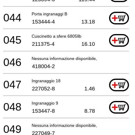
044
Porta ingranaggi B
+
153444-4
13.18
045
Cuscinetto a sfere 6805llb
+
211375-4
16.10
046
Nessuna informazione disponibile, non ordinabile
418004-2
047
Ingranaggio 18
+
227052-8
1.46
048
Ingranaggio 9
+
153447-8
8.78
049
Nessuna informazione disponibile, non ordinabile
227049-7