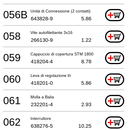
056B
Unità di Connessione (2 contatti)
+
643828-9
5.86
058
Vite autofilettante 3x16
+
266130-9
1.22
059
Cappuccio di copertura STM 1800
+
418204-4
8.78
060
Leva di regolazione l/r
+
418201-0
5.86
061
Molla a Balia
+
232201-4
2.93
062
Interruttore
+
638276-5
10.25