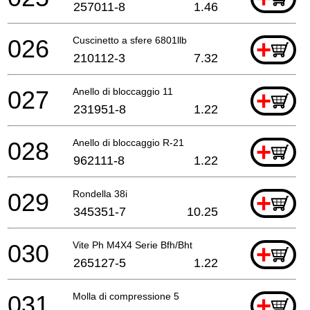
257011-8
1.46
026
Cuscinetto a sfere 6801llb
+
210112-3
7.32
027
Anello di bloccaggio 11
+
231951-8
1.22
028
Anello di bloccaggio R-21
+
962111-8
1.22
029
Rondella 38i
+
345351-7
10.25
030
Vite Ph M4X4 Serie Bfh/Bht
+
265127-5
1.22
031
Molla di compressione 5
+