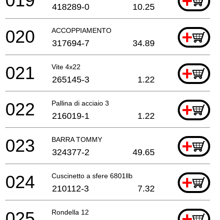
019
+
418289-0
10.25
020
ACCOPPIAMENTO
+
317694-7
34.89
021
Vite 4x22
+
265145-3
1.22
022
Pallina di acciaio 3
+
216019-1
1.22
023
BARRA TOMMY
+
324377-2
49.65
024
Cuscinetto a sfere 6801llb
+
210112-3
7.32
025
Rondella 12
+