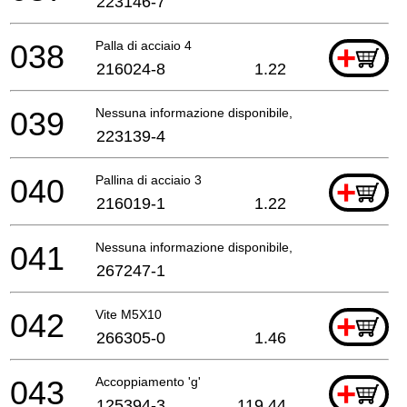
223146-7
038
Palla di acciaio 4
+
216024-8
1.22
039
Nessuna informazione disponibile, non ordinabile
223139-4
040
Pallina di acciaio 3
+
216019-1
1.22
041
Nessuna informazione disponibile, non ordinabile
267247-1
042
Vite M5X10
+
266305-0
1.46
043
Accoppiamento 'g'
+
125394-3
119.44