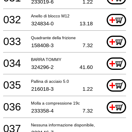
233019-6
1.22
032
Anello di blocco M12
+
324834-0
13.18
033
Quadrante della frizione
+
158408-3
7.32
034
BARRA TOMMY
+
324296-2
41.60
035
Pallina di acciaio 5.0
+
216018-3
1.22
036
Molla a compressione 19c
+
233358-4
7.32
037
Nessuna informazione disponibile, non ordinabile