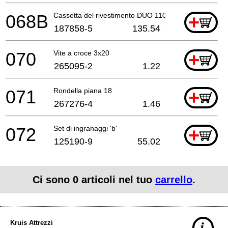
068B
Cassetta del rivestimento DUO 110 - Set
+
187858-5
135.54
070
Vite a croce 3x20
+
265095-2
1.22
071
Rondella piana 18
+
267276-4
1.46
072
Set di ingranaggi 'b'
+
125190-9
55.02
Ci sono
0
articoli nel tuo
carrello
.
Kruis Attrezzi
i