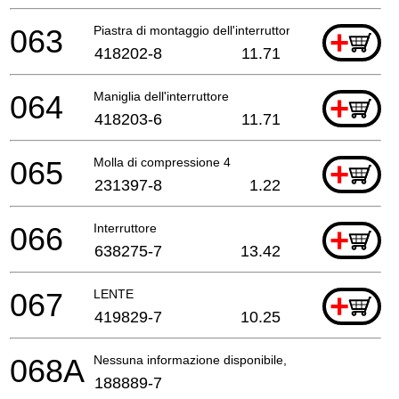
063
Piastra di montaggio dell'interruttore compl.
+
418202-8
11.71
064
Maniglia dell'interruttore
+
418203-6
11.71
065
Molla di compressione 4
+
231397-8
1.22
066
Interruttore
+
638275-7
13.42
067
LENTE
+
419829-7
10.25
068A
Nessuna informazione disponibile, non ordinabile
188889-7