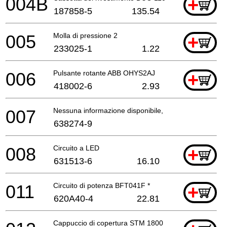
004B
+
187858-5
135.54
005
Molla di pressione 2
+
233025-1
1.22
006
Pulsante rotante ABB OHYS2AJ
+
418002-6
2.93
007
Nessuna informazione disponibile, non ordinabile
638274-9
008
Circuito a LED
+
631513-6
16.10
011
Circuito di potenza BFT041F *
+
620A40-4
22.81
Cappuccio di copertura STM 1800