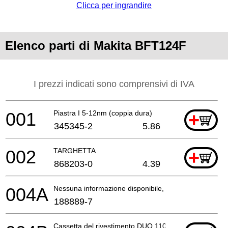
Clicca per ingrandire
Elenco parti di Makita BFT124F
I prezzi indicati sono comprensivi di IVA
001
Piastra I 5-12nm (coppia dura)
+
345345-2
5.86
002
TARGHETTA
+
868203-0
4.39
004A
Nessuna informazione disponibile, non ordinabile
188889-7
Cassetta del rivestimento DUO 110 - Set