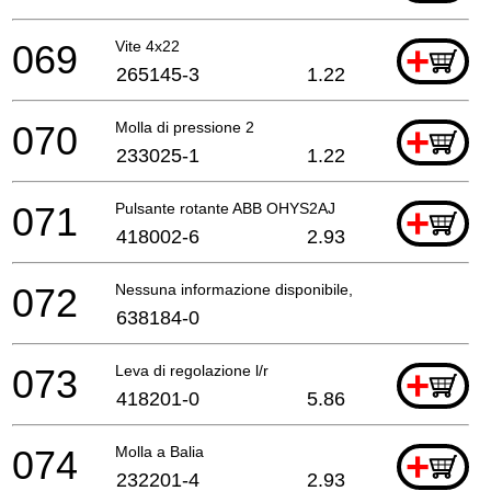
069
Vite 4x22
+
265145-3
1.22
070
Molla di pressione 2
+
233025-1
1.22
071
Pulsante rotante ABB OHYS2AJ
+
418002-6
2.93
072
Nessuna informazione disponibile, non ordinabile
638184-0
073
Leva di regolazione l/r
+
418201-0
5.86
074
Molla a Balia
+
232201-4
2.93