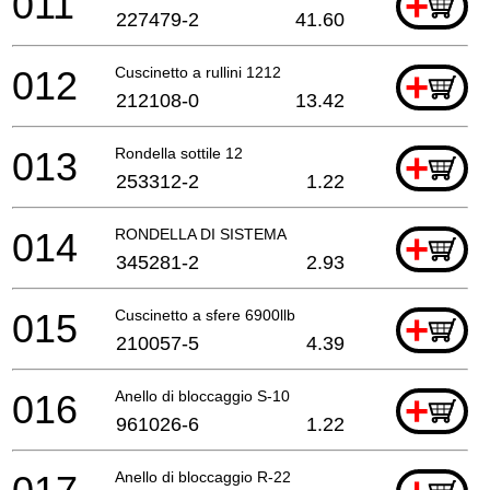
011
+
227479-2
41.60
012
Cuscinetto a rullini 1212
+
212108-0
13.42
013
Rondella sottile 12
+
253312-2
1.22
014
RONDELLA DI SISTEMA
+
345281-2
2.93
015
Cuscinetto a sfere 6900llb
+
210057-5
4.39
016
Anello di bloccaggio S-10
+
961026-6
1.22
Anello di bloccaggio R-22