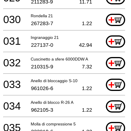
211283-9
11.71
030
Rondella 21
+
267283-7
1.22
031
Ingranaggio 21
+
227137-0
42.94
032
Cuscinetto a sfere 6000DDW A
+
210315-9
7.32
033
Anello di bloccaggio S-10
+
961026-6
1.22
034
Anello di blocco R-26 A
+
962105-3
1.22
035
Molla di compressione 5
+