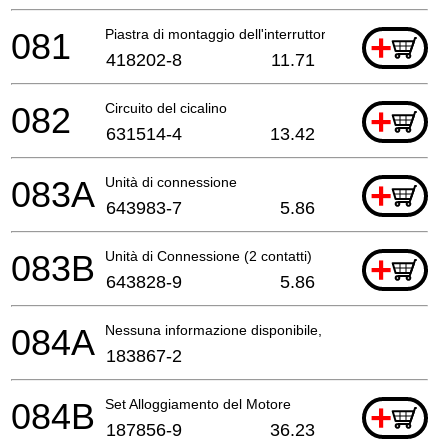
081
Piastra di montaggio dell'interruttore compl.
+
418202-8
11.71
082
Circuito del cicalino
+
631514-4
13.42
083A
Unità di connessione
+
643983-7
5.86
083B
Unità di Connessione (2 contatti)
+
643828-9
5.86
084A
Nessuna informazione disponibile, non ordinabile
183867-2
084B
Set Alloggiamento del Motore
+
187856-9
36.23