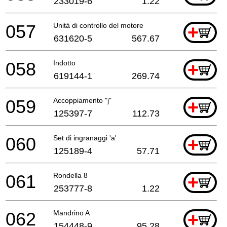
233019-6
1.22
057
Unità di controllo del motore
+
631620-5
567.67
058
Indotto
+
619144-1
269.74
059
Accoppiamento "j"
+
125397-7
112.73
060
Set di ingranaggi 'a'
+
125189-4
57.71
061
Rondella 8
+
253777-8
1.22
062
Mandrino A
+
154448-9
95.28