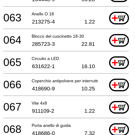
063
Anello O 18
+
213275-4
1.22
064
Blocco del cuscinetto 18-30
+
285723-3
22.81
065
Circuito a LED
+
631622-1
16.10
066
Coperchio antipolvere per interruttore
+
418690-9
10.25
067
Vite 4x8
+
911109-2
1.22
068
Porta anello di guida
+
418686-0
7.32