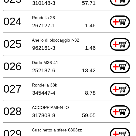
310148-3
57.71
024
Rondella 26
+
267127-1
1.46
025
Anello di bloccaggio r-32
+
962161-3
1.46
026
Dado M36-41
+
252187-6
13.42
027
Rondella 38k
+
345447-4
8.78
028
ACCOPPIAMENTO
+
317808-8
59.05
029
Cuscinetto a sfere 6803zz
+