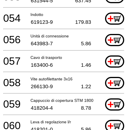
631544-5
637.45
054
Indotto
+
619123-9
179.83
056
Unità di connessione
+
643983-7
5.86
057
Cavo di trasporto
+
163400-6
1.46
058
Vite autofilettante 3x16
+
266130-9
1.22
059
Cappuccio di copertura STM 1800
+
418204-4
8.78
060
Leva di regolazione l/r
+
418201-0
5.86