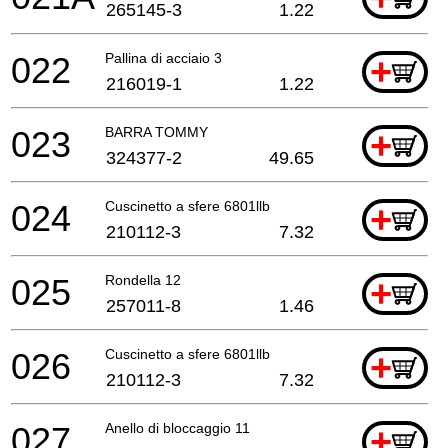
265145-3
1.22
022
Pallina di acciaio 3
+
216019-1
1.22
023
BARRA TOMMY
+
324377-2
49.65
024
Cuscinetto a sfere 6801llb
+
210112-3
7.32
025
Rondella 12
+
257011-8
1.46
026
Cuscinetto a sfere 6801llb
+
210112-3
7.32
027
Anello di bloccaggio 11
+