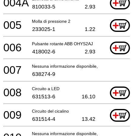
004A
+
810033-5
2.93
005
Molla di pressione 2
+
233025-1
1.22
006
Pulsante rotante ABB OHYS2AJ
+
418002-6
2.93
007
Nessuna informazione disponibile, non ordinabile
638274-9
008
Circuito a LED
+
631513-6
16.10
009
Circuito del cicalino
+
631514-4
13.42
Nessuna informazione disponibile, non ordinabile