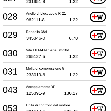
231951-8
1.22
028
Anello di bloccaggio R-21
+
962111-8
1.22
029
Rondella 38d
+
345346-0
8.78
030
Vite Ph M4X4 Serie Bfh/Bht
+
265127-5
1.22
031
Molla di compressione 5
+
233019-6
1.22
043
Accoppiamento 'd'
+
125391-9
130.17
053
Unità di controllo del motore
+