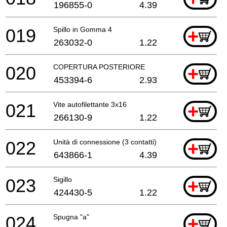
196855-0
4.39
019
Spillo in Gomma 4
+
263032-0
1.22
020
COPERTURA POSTERIORE
+
453394-6
2.93
021
Vite autofilettante 3x16
+
266130-9
1.22
022
Unità di connessione (3 contatti)
+
643866-1
4.39
023
Sigillo
+
424430-5
1.22
024
Spugna "a"
+