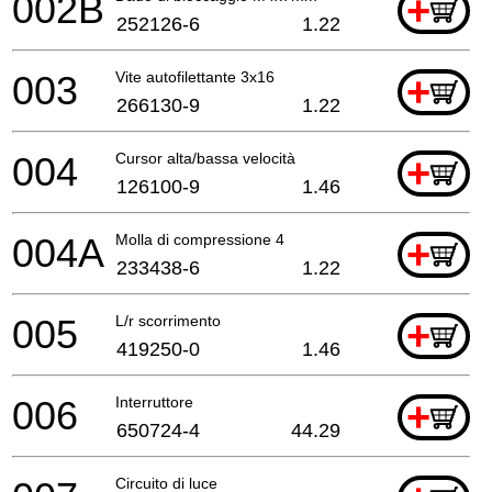
002B
+
252126-6
1.22
003
Vite autofilettante 3x16
+
266130-9
1.22
004
Cursor alta/bassa velocità
+
126100-9
1.46
004A
Molla di compressione 4
+
233438-6
1.22
005
L/r scorrimento
+
419250-0
1.46
006
Interruttore
+
650724-4
44.29
Circuito di luce