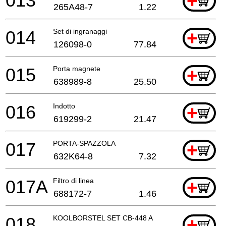
013
+
265A48-7
1.22
014
Set di ingranaggi
+
126098-0
77.84
015
Porta magnete
+
638989-8
25.50
016
Indotto
+
619299-2
21.47
017
PORTA-SPAZZOLA
+
632K64-8
7.32
017A
Filtro di linea
+
688172-7
1.46
018
KOOLBORSTEL SET CB-448 A
+