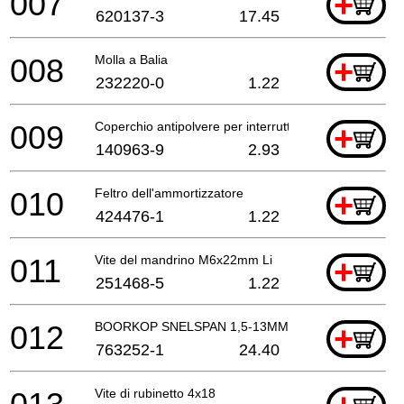
007
+
620137-3
17.45
008
Molla a Balia
+
232220-0
1.22
009
Coperchio antipolvere per interruttore
+
140963-9
2.93
010
Feltro dell'ammortizzatore
+
424476-1
1.22
011
Vite del mandrino M6x22mm Li
+
251468-5
1.22
012
BOORKOP SNELSPAN 1,5-13MM
+
763252-1
24.40
Vite di rubinetto 4x18