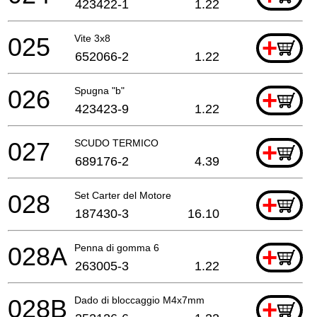
423422-1
1.22
025
Vite 3x8
+
652066-2
1.22
026
Spugna "b"
+
423423-9
1.22
027
SCUDO TERMICO
+
689176-2
4.39
028
Set Carter del Motore
+
187430-3
16.10
028A
Penna di gomma 6
+
263005-3
1.22
028B
Dado di bloccaggio M4x7mm
+