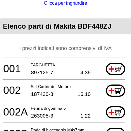
Clicca per ingrandire
Elenco parti di Makita BDF448ZJ
I prezzi indicati sono comprensivi di IVA
001
TARGHETTA
+
897125-7
4.39
002
Set Carter del Motore
+
187430-3
16.10
002A
Penna di gomma 6
+
263005-3
1.22
Dado di bloccaggio M4x7mm