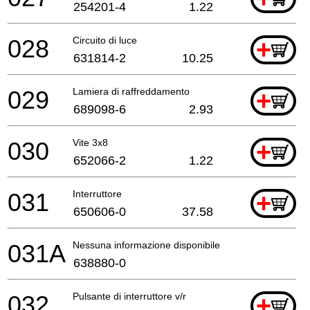
254201-4
1.22
028
Circuito di luce
+
631814-2
10.25
029
Lamiera di raffreddamento
+
689098-6
2.93
030
Vite 3x8
+
652066-2
1.22
031
Interruttore
+
650606-0
37.58
031A
Nessuna informazione disponibile, non ordinabile
638880-0
032
Pulsante di interruttore v/r
+