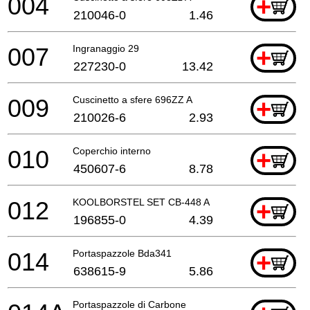
004
+
210046-0
1.46
007
Ingranaggio 29
+
227230-0
13.42
009
Cuscinetto a sfere 696ZZ A
+
210026-6
2.93
010
Coperchio interno
+
450607-6
8.78
012
KOOLBORSTEL SET CB-448 A
+
196855-0
4.39
014
Portaspazzole Bda341
+
638615-9
5.86
Portaspazzole di Carbone