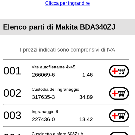
Clicca per ingrandire
Elenco parti di Makita BDA340ZJ
I prezzi indicati sono comprensivi di IVA
001
Vite autofilettante 4x45
+
266069-6
1.46
002
Custodia del ingranaggio
+
317635-3
34.89
003
Ingranaggio 9
+
227436-0
13.42
Cuscinetto a sfere 608Zz A