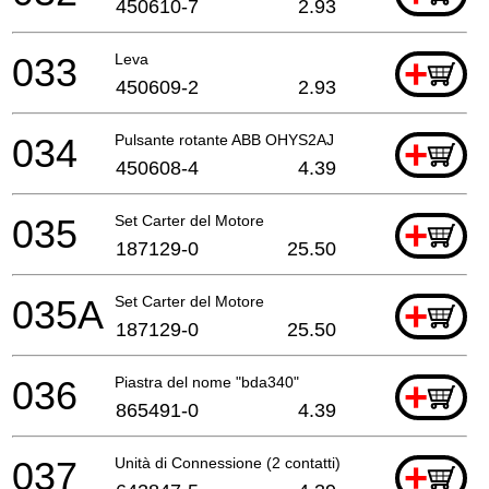
450610-7
2.93
033
Leva
+
450609-2
2.93
034
Pulsante rotante ABB OHYS2AJ
+
450608-4
4.39
035
Set Carter del Motore
+
187129-0
25.50
035A
Set Carter del Motore
+
187129-0
25.50
036
Piastra del nome "bda340"
+
865491-0
4.39
037
Unità di Connessione (2 contatti)
+