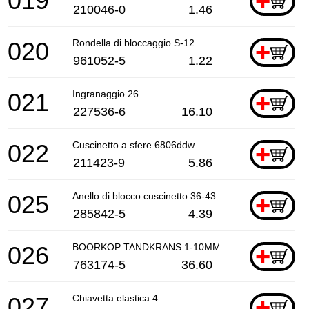
019
+
210046-0
1.46
020
Rondella di bloccaggio S-12
+
961052-5
1.22
021
Ingranaggio 26
+
227536-6
16.10
022
Cuscinetto a sfere 6806ddw
+
211423-9
5.86
025
Anello di blocco cuscinetto 36-43
+
285842-5
4.39
026
BOORKOP TANDKRANS 1-10MM
+
763174-5
36.60
027
Chiavetta elastica 4
+