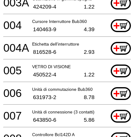
003A
+
424209-4
1.22
004
Cursore Interruttore Bub360
+
140463-9
4.39
004A
Etichetta dell'interruttore
+
816528-6
2.93
005
VETRO DI VISIONE
+
450522-4
1.22
006
Unità di commutazione Bub360
+
631973-2
8.78
007
Unità di connessione (3 contatti)
+
643850-6
5.86
Controllore Bcl142D A