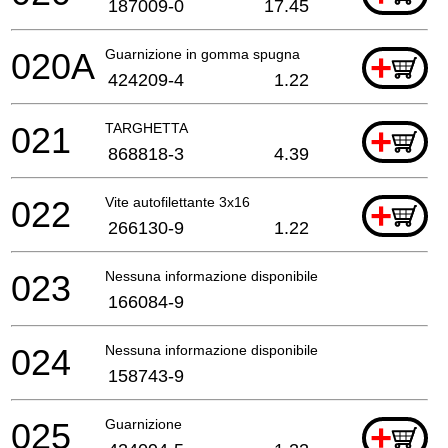
187009-0
17.45
020A
Guarnizione in gomma spugna
+
424209-4
1.22
021
TARGHETTA
+
868818-3
4.39
022
Vite autofilettante 3x16
+
266130-9
1.22
023
Nessuna informazione disponibile, non ordinabile
166084-9
024
Nessuna informazione disponibile, non ordinabile
158743-9
025
Guarnizione
+