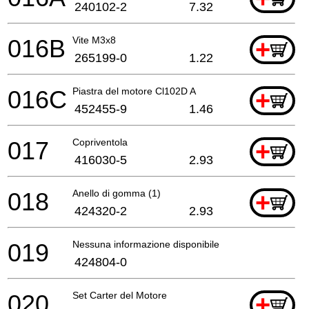
240102-2
7.32
016B
Vite M3x8
+
265199-0
1.22
016C
Piastra del motore Cl102D A
+
452455-9
1.46
017
Copriventola
+
416030-5
2.93
018
Anello di gomma (1)
+
424320-2
2.93
019
Nessuna informazione disponibile, non ordinabile
424804-0
020
Set Carter del Motore
+