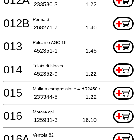
012A
+
233580-3
1.22
012B
Penna 3
+
268271-7
1.46
013
Pulsante AGC 18
+
452351-1
1.46
014
Telaio di blocco
+
452352-9
1.22
015
Molla a compressione 4 HR2450 nero
+
233344-5
1.22
016
Motore cpl
+
125931-3
16.10
016A
Ventola 82
+