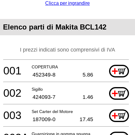
Clicca per ingrandire
Elenco parti di Makita BCL142
I prezzi indicati sono comprensivi di IVA
001
COPERTURA
+
452349-8
5.86
002
Sigillo
+
424093-7
1.46
003
Set Carter del Motore
+
187009-0
17.45
Guarnizione in gomma spugna