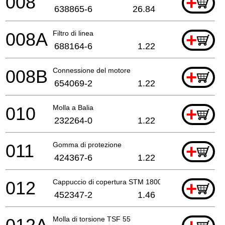
008
+
638865-6
26.84
008A
Filtro di linea
+
688164-6
1.22
008B
Connessione del motore
+
654069-2
1.22
010
Molla a Balia
+
232264-0
1.22
011
Gomma di protezione
+
424367-6
1.22
012
Cappuccio di copertura STM 1800
+
452347-2
1.46
Molla di torsione TSF 55