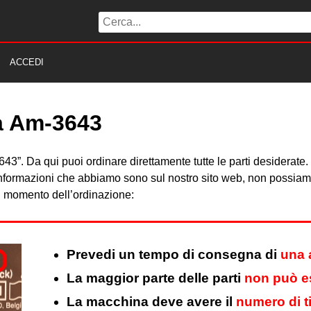
ACCEDI
ta Am-3643
M-3643”. Da qui puoi ordinare direttamente tutte le parti desidera
 informazioni che abbiamo sono sul nostro sito web, non possiamo 
al momento dell’ordinazione:
Prevedi un tempo di consegna di
una 
La maggior parte delle parti
non può es
La macchina deve avere il
numero di t