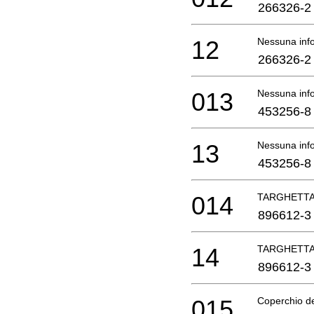
266326-2
12
Nessuna info
266326-2
013
Nessuna info
453256-8
13
Nessuna info
453256-8
014
TARGHETT
896612-3
14
TARGHETT
896612-3
015
Coperchio de