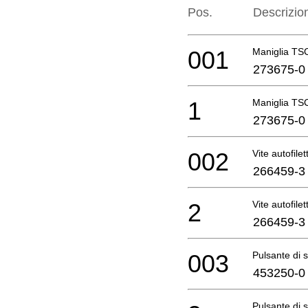
Pos.
Descrizio
001
Maniglia TS
273675-0
1
Maniglia TS
273675-0
002
Vite autofile
266459-3
2
Vite autofile
266459-3
003
Pulsante di 
453250-0
Pulsante di 