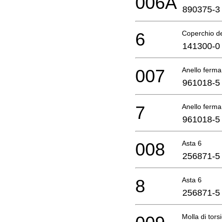
006A
890375-3
6
Coperchio del
141300-0
007
Anello ferma
961018-5
7
Anello ferma
961018-5
008
Asta 6
256871-5
8
Asta 6
256871-5
Molla di tor