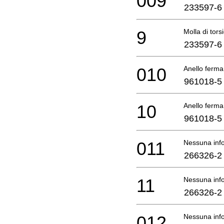
009
233597-6
9
Molla di tor
233597-6
010
Anello ferma
961018-5
10
Anello ferma
961018-5
011
Nessuna info
266326-2
11
Nessuna info
266326-2
012
Nessuna info