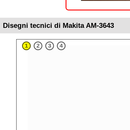
Disegni tecnici di Makita AM-3643
1
2
3
4