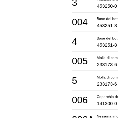
3
453250-0
004
Base del bot
453251-8
4
Base del bot
453251-8
005
Molla di com
233173-6
5
Molla di com
233173-6
006
Coperchio del
141300-0
Nessuna info