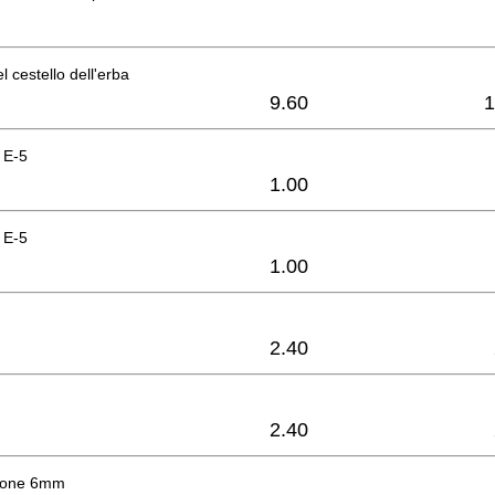
 cestello dell'erba
9.60
1
 E-5
1.00
 E-5
1.00
2.40
2.40
sione 6mm