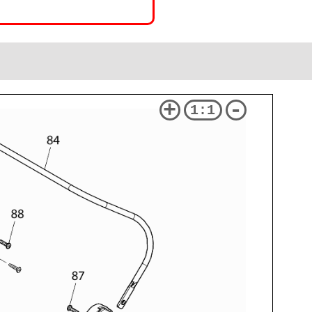
+
-
1:1