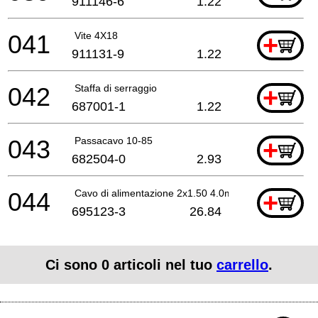
911146-6
1.22
041
Vite 4X18
+
911131-9
1.22
042
Staffa di serraggio
+
687001-1
1.22
043
Passacavo 10-85
+
682504-0
2.93
044
Cavo di alimentazione 2x1.50 4.0mtr
+
695123-3
26.84
Ci sono
0
articoli nel tuo
carrello
.