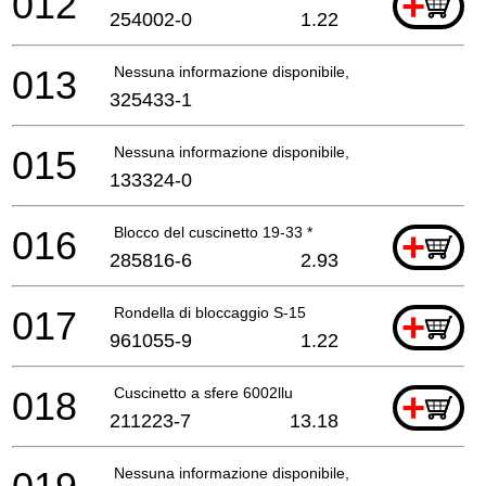
012
+
254002-0
1.22
013
Nessuna informazione disponibile, non ordinabile
325433-1
015
Nessuna informazione disponibile, non ordinabile
133324-0
016
Blocco del cuscinetto 19-33 *
+
285816-6
2.93
017
Rondella di bloccaggio S-15
+
961055-9
1.22
018
Cuscinetto a sfere 6002llu
+
211223-7
13.18
Nessuna informazione disponibile, non ordinabile