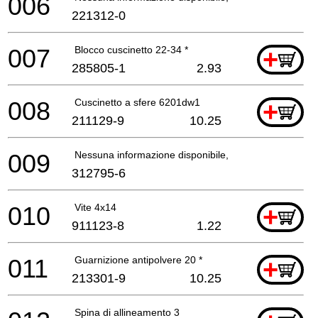
006
221312-0
007
Blocco cuscinetto 22-34 *
+
285805-1
2.93
008
Cuscinetto a sfere 6201dw1
+
211129-9
10.25
009
Nessuna informazione disponibile, non ordinabile
312795-6
010
Vite 4x14
+
911123-8
1.22
011
Guarnizione antipolvere 20 *
+
213301-9
10.25
Spina di allineamento 3