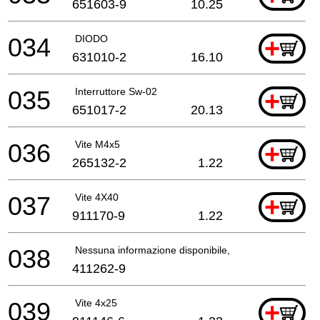
651603-9
10.25
034
DIODO
+
631010-2
16.10
035
Interruttore Sw-02
+
651017-2
20.13
036
Vite M4x5
+
265132-2
1.22
037
Vite 4X40
+
911170-9
1.22
038
Nessuna informazione disponibile, non ordinabile
411262-9
039
Vite 4x25
+