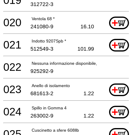
019
312722-3
020
Ventola 68 *
+
241080-9
16.10
021
Indotto 9207Spb *
+
512549-3
101.99
022
Nessuna informazione disponibile, non ordinabile
925292-9
023
Anello di isolamento
+
681613-2
1.22
024
Spillo in Gomma 4
+
263002-9
1.22
025
Cuscinetto a sfere 608llb
+