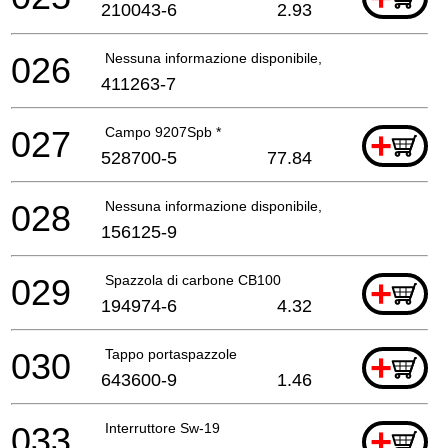
210043-6
2.93
026
Nessuna informazione disponibile, non ordinabile
411263-7
027
Campo 9207Spb *
+
528700-5
77.84
028
Nessuna informazione disponibile, non ordinabile
156125-9
029
Spazzola di carbone CB100
+
194974-6
4.32
030
Tappo portaspazzole
+
643600-9
1.46
033
Interruttore Sw-19
+