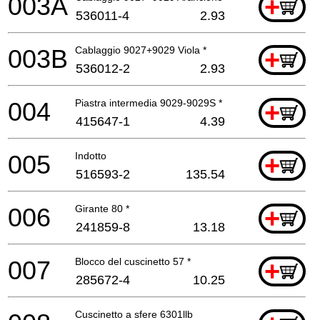
003A
+
536011-4
2.93
003B
Cablaggio 9027+9029 Viola *
+
536012-2
2.93
004
Piastra intermedia 9029-9029S *
+
415647-1
4.39
005
Indotto
+
516593-2
135.54
006
Girante 80 *
+
241859-8
13.18
007
Blocco del cuscinetto 57 *
+
285672-4
10.25
Cuscinetto a sfere 6301llb