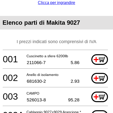
Clicca per ingrandire
Elenco parti di Makita 9027
I prezzi indicati sono comprensivi di IVA
001
Cuscinetto a sfere 6200llb
+
211066-7
5.86
002
Anello di isolamento
+
681630-2
2.93
003
CAMPO
+
526013-8
95.28
Cablaggio 9027+9029 Arancione *