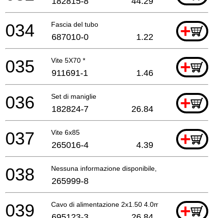
182815-8
44.29
034
Fascia del tubo
+
687010-0
1.22
035
Vite 5X70 *
+
911691-1
1.46
036
Set di maniglie
+
182824-7
26.84
037
Vite 6x85
+
265016-4
4.39
038
Nessuna informazione disponibile, non ordinabile
265999-8
039
Cavo di alimentazione 2x1.50 4.0mtr
+
695123-3
26.84