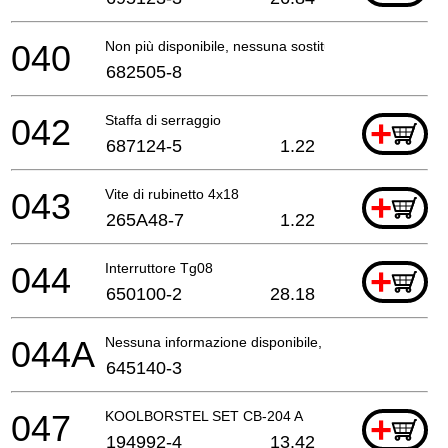
040
Non più disponibile, nessuna sostituzione
682505-8
042
Staffa di serraggio
+
687124-5
1.22
043
Vite di rubinetto 4x18
+
265A48-7
1.22
044
Interruttore Tg08
+
650100-2
28.18
044A
Nessuna informazione disponibile, non ordinabile
645140-3
047
KOOLBORSTEL SET CB-204 A
+
194992-4
13.42