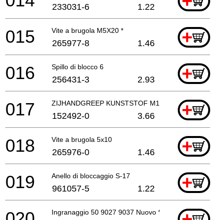
014
+
233031-6
1.22
015
Vite a brugola M5X20 *
+
265977-8
1.46
016
Spillo di blocco 6
+
256431-3
2.93
017
ZIJHANDGREEP KUNSTSTOF M12
+
152492-0
3.66
018
Vite a brugola 5x10
+
265976-0
1.46
019
Anello di bloccaggio S-17
+
961057-5
1.22
020
Ingranaggio 50 9027 9037 Nuovo *
+