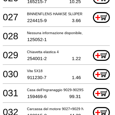
165215-7
10.25
027
BINNENFLENS HAAKSE SLIJPER EN SLEUVENZAA
+
224415-9
3.66
028
Nessuna informazione disponibile, non ordinabile
125052-1
029
Chiavetta elastica 4
+
254001-2
1.22
030
Vite 5X18
+
911230-7
1.46
031
Casa dell'Ingranaggio 9029-9029S *
+
159469-6
99.31
032
Carcassa del motore 9027+9029 Nuovo *
+