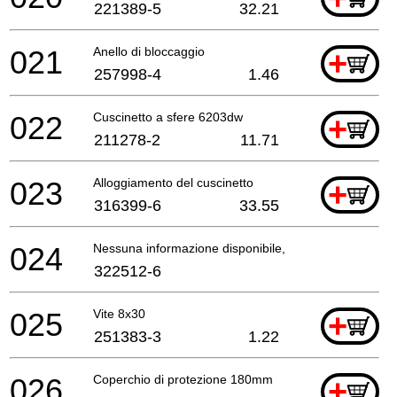
221389-5
32.21
021
Anello di bloccaggio
+
257998-4
1.46
022
Cuscinetto a sfere 6203dw
+
211278-2
11.71
023
Alloggiamento del cuscinetto
+
316399-6
33.55
024
Nessuna informazione disponibile, non ordinabile
322512-6
025
Vite 8x30
+
251383-3
1.22
026
Coperchio di protezione 180mm
+