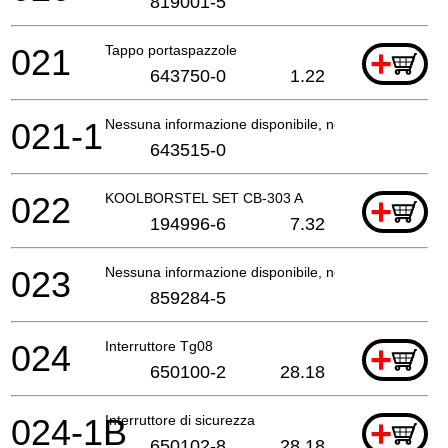
819001-5
021
Tappo portaspazzole
+
643750-0
1.22
021-1
Nessuna informazione disponibile, non ordinabile
643515-0
022
KOOLBORSTEL SET CB-303 A
+
194996-6
7.32
023
Nessuna informazione disponibile, non ordinabile
859284-5
024
Interruttore Tg08
+
650100-2
28.18
024-1B
Interruttore di sicurezza
+
650102-8
28.18