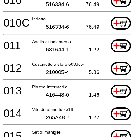
010
+
516334-6
76.49
010C
Indotto
+
516334-6
76.49
011
Anello di isolamento
+
681644-1
1.22
012
Cuscinetto a sfere 608ddw
+
210005-4
5.86
013
Piastra Intermedia
+
416448-0
1.46
014
Vite di rubinetto 4x18
+
265A48-7
1.22
015
Set di maniglie
+