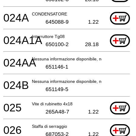
024A
CONDENSATORE
+
645088-9
1.22
024A1A
Interruttore Tg08
+
650100-2
28.18
024AA
Nessuna informazione disponibile, non ordinabile
651146-1
024B
Nessuna informazione disponibile, non ordinabile
651149-5
025
Vite di rubinetto 4x18
+
265A48-7
1.22
026
Staffa di serraggio
+
687053-2
1.22