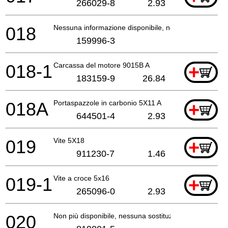
266029-8
2.93
018
Nessuna informazione disponibile, non ordinabile
159996-3
018-1
Carcassa del motore 9015B A
+
183159-9
26.84
018A
Portaspazzole in carbonio 5X11 A
+
644501-4
2.93
019
Vite 5X18
+
911230-7
1.46
019-1
Vite a croce 5x16
+
265096-0
2.93
020
Non più disponibile, nessuna sostituzione