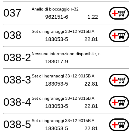
037
Anello di bloccaggio r-32
+
962151-6
1.22
038
Set di ingranaggi 33+12 9015B A
+
183053-5
22.81
038-2
Nessuna informazione disponibile, non ordinabile
183017-9
038-3
Set di ingranaggi 33+12 9015B A
+
183053-5
22.81
038-4
Set di ingranaggi 33+12 9015B A
+
183053-5
22.81
038-5
Set di ingranaggi 33+12 9015B A
+
183053-5
22.81