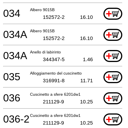
034
Albero 9015B
+
152572-2
16.10
034A
Albero 9015B
+
152572-2
16.10
034A
Anello di labirinto
+
344347-5
1.46
035
Alloggiamento del cuscinetto
+
316991-8
11.71
036
Cuscinetto a sfere 6201dw1
+
211129-9
10.25
036-2
Cuscinetto a sfere 6201dw1
+
211129-9
10.25