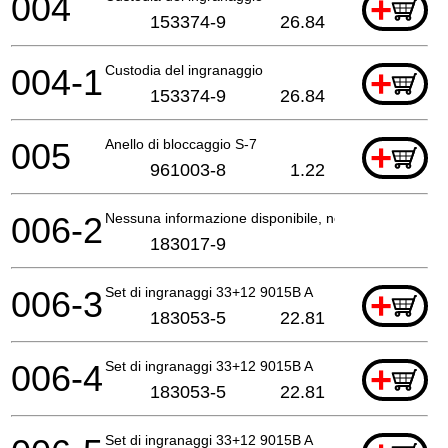
004
+
153374-9
26.84
004-1
Custodia del ingranaggio
+
153374-9
26.84
005
Anello di bloccaggio S-7
+
961003-8
1.22
006-2
Nessuna informazione disponibile, non ordinabile
183017-9
006-3
Set di ingranaggi 33+12 9015B A
+
183053-5
22.81
006-4
Set di ingranaggi 33+12 9015B A
+
183053-5
22.81
Set di ingranaggi 33+12 9015B A