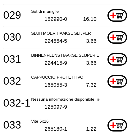
029
Set di maniglie
+
182990-0
16.10
030
SLUITMOER HAAKSE SLIJPER
+
224554-5
3.66
031
BINNENFLENS HAAKSE SLIJPER EN SLEUVENZAA
+
224415-9
3.66
032
CAPPUCCIO PROTETTIVO
+
165055-3
7.32
032-1
Nessuna informazione disponibile, non ordinabile
125097-9
033
Vite 5x16
+
265180-1
1.22