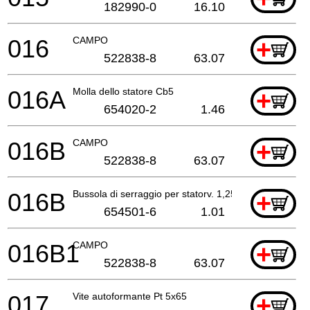
182990-0
16.10
016
CAMPO
+
522838-8
63.07
016A
Molla dello statore Cb5
+
654020-2
1.46
016B
CAMPO
+
522838-8
63.07
016B
Bussola di serraggio per statorv. 1,25mm
+
654501-6
1.01
016B1
CAMPO
+
522838-8
63.07
017
Vite autoformante Pt 5x65
+