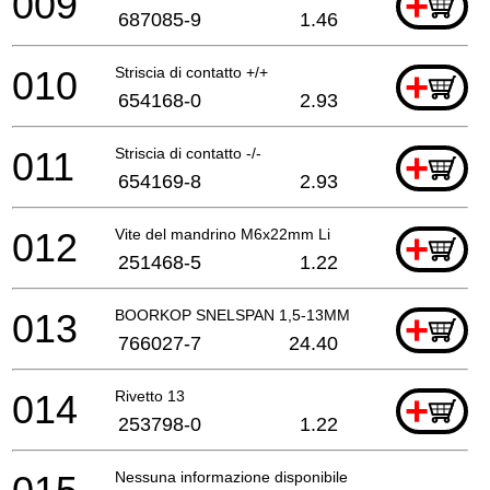
009
+
687085-9
1.46
010
Striscia di contatto +/+
+
654168-0
2.93
011
Striscia di contatto -/-
+
654169-8
2.93
012
Vite del mandrino M6x22mm Li
+
251468-5
1.22
013
BOORKOP SNELSPAN 1,5-13MM
+
766027-7
24.40
014
Rivetto 13
+
253798-0
1.22
Nessuna informazione disponibile, non ordinabile