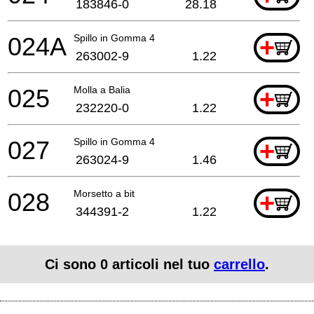
183846-0
28.18
024A
Spillo in Gomma 4
+
263002-9
1.22
025
Molla a Balia
+
232220-0
1.22
027
Spillo in Gomma 4
+
263024-9
1.46
028
Morsetto a bit
+
344391-2
1.22
Ci sono
0
articoli nel tuo
carrello
.