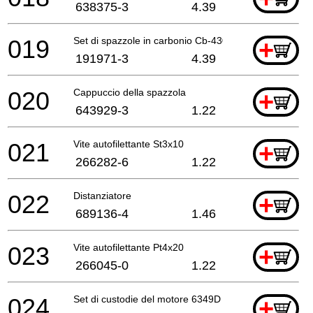
638375-3
4.39
019
Set di spazzole in carbonio Cb-430
+
191971-3
4.39
020
Cappuccio della spazzola
+
643929-3
1.22
021
Vite autofilettante St3x10
+
266282-6
1.22
022
Distanziatore
+
689136-4
1.46
023
Vite autofilettante Pt4x20
+
266045-0
1.22
024
Set di custodie del motore 6349D
+