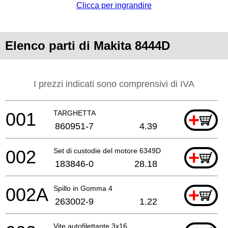
Clicca per ingrandire
Elenco parti di Makita 8444D
I prezzi indicati sono comprensivi di IVA
001
TARGHETTA
+
860951-7
4.39
002
Set di custodie del motore 6349D
+
183846-0
28.18
002A
Spillo in Gomma 4
+
263002-9
1.22
Vite autofilettante 3x16