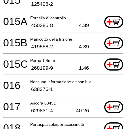
015
125428-2
015A
Forcella di controllo
+
450385-8
4.39
015B
Manicotto della frizione
+
419558-2
4.39
015C
Perno 1,4mm
+
268199-9
1.46
016
Nessuna informazione disponibile, non ordinabile
638376-1
017
Ancora 6349D
+
629831-4
40.26
018
Portaspazzole/portacuscinetti
+