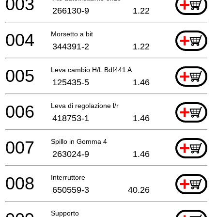
003
+
266130-9
1.22
004
Morsetto a bit
+
344391-2
1.22
005
Leva cambio H/L Bdf441 A
+
125435-5
1.46
006
Leva di regolazione l/r
+
418753-1
1.46
007
Spillo in Gomma 4
+
263024-9
1.46
008
Interruttore
+
650559-3
40.26
Supporto