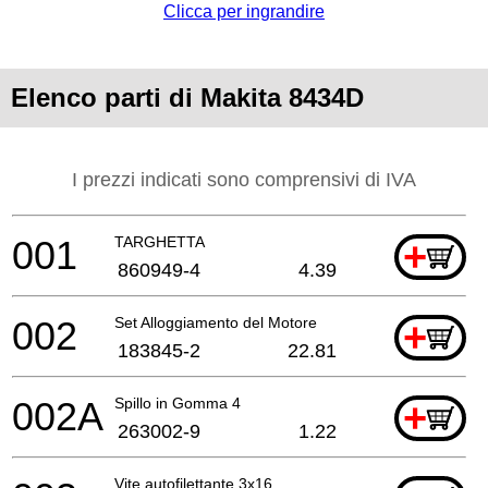
Clicca per ingrandire
Elenco parti di Makita 8434D
I prezzi indicati sono comprensivi di IVA
001
TARGHETTA
+
860949-4
4.39
002
Set Alloggiamento del Motore
+
183845-2
22.81
002A
Spillo in Gomma 4
+
263002-9
1.22
Vite autofilettante 3x16