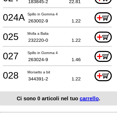
183845-2
22.81
024A
Spillo in Gomma 4
+
263002-9
1.22
025
Molla a Balia
+
232220-0
1.22
027
Spillo in Gomma 4
+
263024-9
1.46
028
Morsetto a bit
+
344391-2
1.22
Ci sono
0
articoli nel tuo
carrello
.