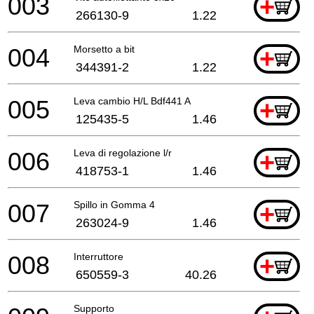
003
+
266130-9
1.22
004
Morsetto a bit
+
344391-2
1.22
005
Leva cambio H/L Bdf441 A
+
125435-5
1.46
006
Leva di regolazione l/r
+
418753-1
1.46
007
Spillo in Gomma 4
+
263024-9
1.46
008
Interruttore
+
650559-3
40.26
Supporto