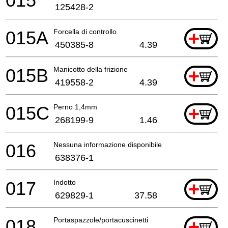
015
125428-2
015A
Forcella di controllo
+
450385-8
4.39
015B
Manicotto della frizione
+
419558-2
4.39
015C
Perno 1,4mm
+
268199-9
1.46
016
Nessuna informazione disponibile, non ordinabile
638376-1
017
Indotto
+
629829-1
37.58
018
Portaspazzole/portacuscinetti
+