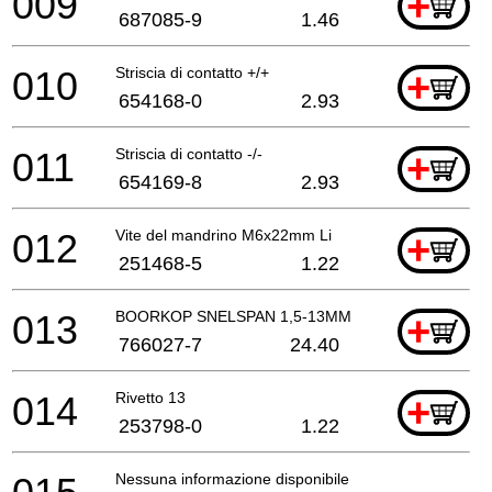
009
+
687085-9
1.46
010
Striscia di contatto +/+
+
654168-0
2.93
011
Striscia di contatto -/-
+
654169-8
2.93
012
Vite del mandrino M6x22mm Li
+
251468-5
1.22
013
BOORKOP SNELSPAN 1,5-13MM
+
766027-7
24.40
014
Rivetto 13
+
253798-0
1.22
Nessuna informazione disponibile, non ordinabile