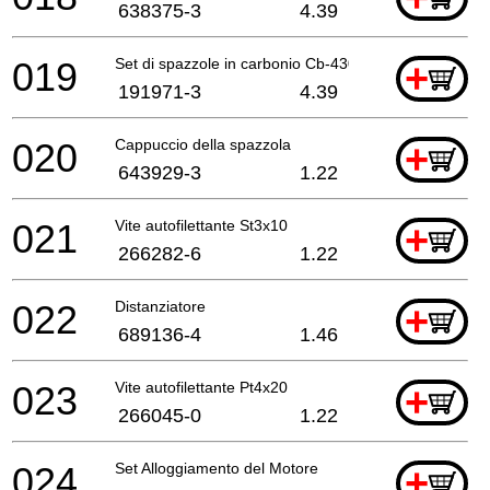
638375-3
4.39
019
Set di spazzole in carbonio Cb-430
+
191971-3
4.39
020
Cappuccio della spazzola
+
643929-3
1.22
021
Vite autofilettante St3x10
+
266282-6
1.22
022
Distanziatore
+
689136-4
1.46
023
Vite autofilettante Pt4x20
+
266045-0
1.22
024
Set Alloggiamento del Motore
+