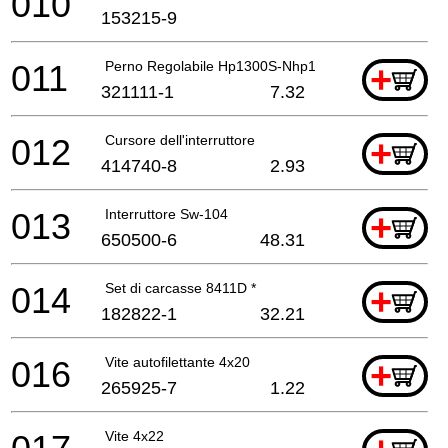
010
153215-9
011
Perno Regolabile Hp1300S-Nhp1300S *
+
321111-1
7.32
012
Cursore dell'interruttore
+
414740-8
2.93
013
Interruttore Sw-104
+
650500-6
48.31
014
Set di carcasse 8411D *
+
182822-1
32.21
016
Vite autofilettante 4x20
+
265925-7
1.22
Vite 4x22