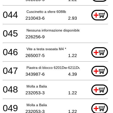
044
Cuscinetto a sfere 608llb
+
210043-6
2.93
045
Nessuna informazione disponibile, non ordinabile
226256-9
046
Vite a testa svasata M4 *
+
265007-5
1.22
047
Piastra di blocco 6201Dw-6211Dw-6*
+
343987-6
4.39
048
Molla a Balia
+
232053-3
1.22
049
Molla a Balia
+
232053-3
1.22