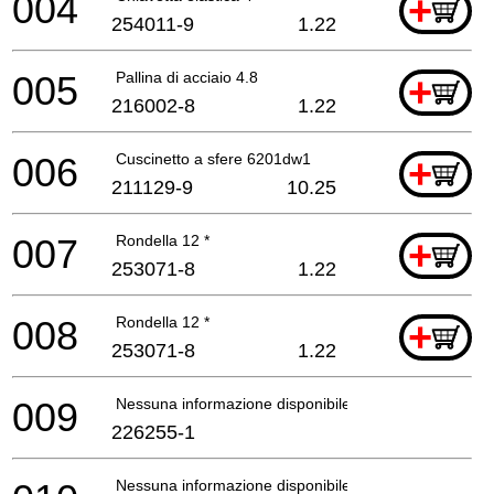
004
+
254011-9
1.22
005
Pallina di acciaio 4.8
+
216002-8
1.22
006
Cuscinetto a sfere 6201dw1
+
211129-9
10.25
007
Rondella 12 *
+
253071-8
1.22
008
Rondella 12 *
+
253071-8
1.22
009
Nessuna informazione disponibile, non ordinabile
226255-1
Nessuna informazione disponibile, non ordinabile