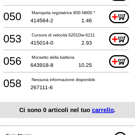
050
Manopola regolatrice 800-N800 *
+
414564-2
1.46
053
Cursore di velocità 6201Dw-6211Dw-6 *
+
415014-0
2.93
056
Morsetto della batteria
+
643918-8
10.25
058
Nessuna informazione disponibile, non ordinabile
267111-6
Ci sono
0
articoli nel tuo
carrello
.