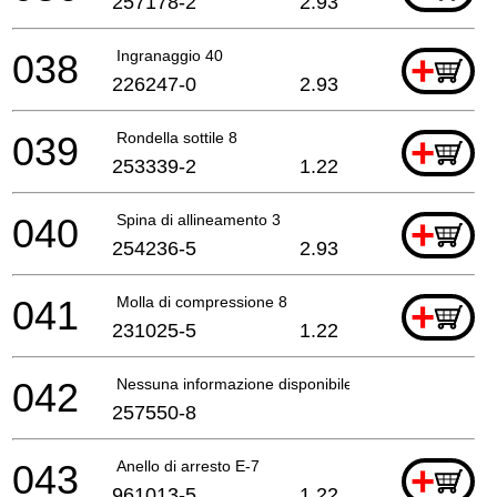
257178-2
2.93
038
Ingranaggio 40
+
226247-0
2.93
039
Rondella sottile 8
+
253339-2
1.22
040
Spina di allineamento 3
+
254236-5
2.93
041
Molla di compressione 8
+
231025-5
1.22
042
Nessuna informazione disponibile, non ordinabile
257550-8
043
Anello di arresto E-7
+
961013-5
1.22