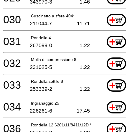
343970-3
1.46
030
Cuscinetto a sfere 404*
+
211044-7
11.71
031
Rondella 4
+
267099-0
1.22
032
Molla di compressione 8
+
231025-5
1.22
033
Rondella sottile 8
+
253339-2
1.22
034
Ingranaggio 25
+
226261-6
17.45
036
Rondella 12 6201/11/8411/12D *
+