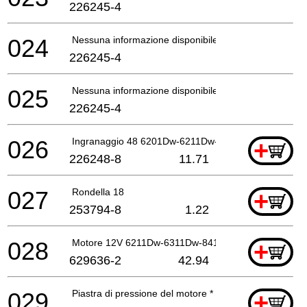
226245-4
024
Nessuna informazione disponibile, non ordinabile
226245-4
025
Nessuna informazione disponibile, non ordinabile
226245-4
026
Ingranaggio 48 6201Dw-6211Dw-631*
+
226248-8
11.71
027
Rondella 18
+
253794-8
1.22
028
Motore 12V 6211Dw-6311Dw-8411Dw
+
629636-2
42.94
029
Piastra di pressione del motore *
+