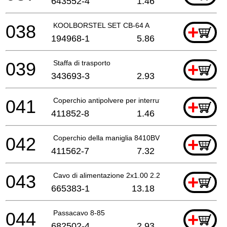
643552-4
1.46
038
KOOLBORSTEL SET CB-64 A
+
194968-1
5.86
039
Staffa di trasporto
+
343693-3
2.93
041
Coperchio antipolvere per interruttore
+
411852-8
1.46
042
Coperchio della maniglia 8410BV *
+
411562-7
7.32
043
Cavo di alimentazione 2x1.00 2.2mtr
+
665383-1
13.18
044
Passacavo 8-85
+
682502-4
2.93