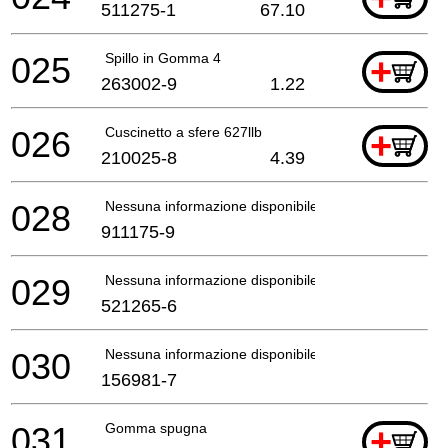
511275-1
67.10
025
Spillo in Gomma 4
+
263002-9
1.22
026
Cuscinetto a sfere 627llb
+
210025-8
4.39
028
Nessuna informazione disponibile, non ordinabile
911175-9
029
Nessuna informazione disponibile, non ordinabile
521265-6
030
Nessuna informazione disponibile, non ordinabile
156981-7
031
Gomma spugna
+