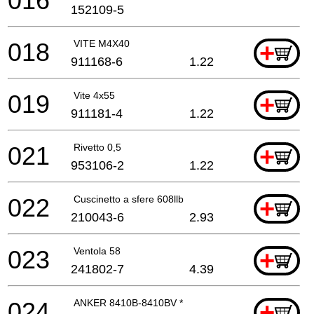
016
152109-5
018
VITE M4X40
+
911168-6
1.22
019
Vite 4x55
+
911181-4
1.22
021
Rivetto 0,5
+
953106-2
1.22
022
Cuscinetto a sfere 608llb
+
210043-6
2.93
023
Ventola 58
+
241802-7
4.39
024
ANKER 8410B-8410BV *
+