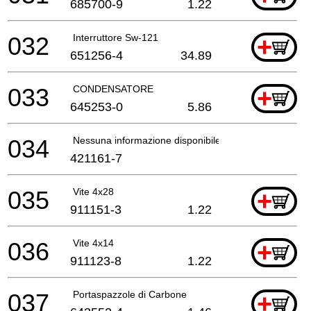
685700-9
1.22
032
Interruttore Sw-121
+
651256-4
34.89
033
CONDENSATORE
+
645253-0
5.86
034
Nessuna informazione disponibile, non ordinabile
421161-7
035
Vite 4x28
+
911151-3
1.22
036
Vite 4x14
+
911123-8
1.22
037
Portaspazzole di Carbone
+