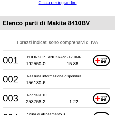
Clicca per ingrandire
Elenco parti di Makita 8410BV
I prezzi indicati sono comprensivi di IVA
001
BOORKOP TANDKRANS 1-10MM
+
192550-0
15.86
002
Nessuna informazione disponibile, non ordinabile
156130-6
003
Rondella 10
+
253758-2
1.22
Spina di allineamento 3