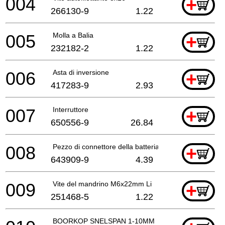
004
+
266130-9
1.22
005
Molla a Balia
+
232182-2
1.22
006
Asta di inversione
+
417283-9
2.93
007
Interruttore
+
650556-9
26.84
008
Pezzo di connettore della batteria
+
643909-9
4.39
009
Vite del mandrino M6x22mm Li
+
251468-5
1.22
BOORKOP SNELSPAN 1-10MM