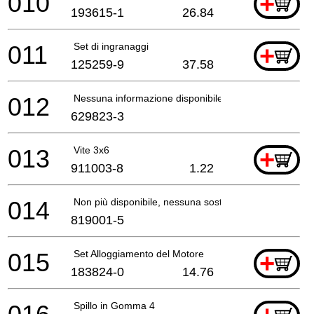
010
+
193615-1
26.84
011
Set di ingranaggi
+
125259-9
37.58
012
Nessuna informazione disponibile, non ordinabile
629823-3
013
Vite 3x6
+
911003-8
1.22
014
Non più disponibile, nessuna sostituzione
819001-5
015
Set Alloggiamento del Motore
+
183824-0
14.76
Spillo in Gomma 4