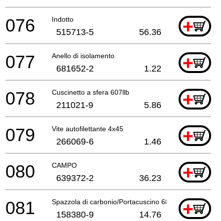
076
Indotto
+
515713-5
56.36
077
Anello di isolamento
+
681652-2
1.22
078
Cuscinetto a sfera 607llb
+
211021-9
5.86
079
Vite autofilettante 4x45
+
266069-6
1.46
080
CAMPO
+
639372-2
36.23
081
Spazzola di carbonio/Portacuscino 6842
+
158380-9
14.76