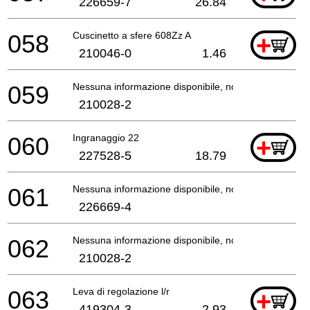
226659-7
26.84
058
Cuscinetto a sfere 608Zz A
+
210046-0
1.46
059
Nessuna informazione disponibile, non ordinabile
210028-2
060
Ingranaggio 22
+
227528-5
18.79
061
Nessuna informazione disponibile, non ordinabile
226669-4
062
Nessuna informazione disponibile, non ordinabile
210028-2
063
Leva di regolazione l/r
+
419304-3
2.93