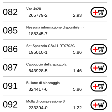
082
Vite 4x28
+
265779-2
2.93
085
Nessuna informazione disponibile, non ordinabile
188345-7
086
Set Spazzola CB411 RT0702C
+
195010-1
5.86
087
Cappuccio della spazzola
+
643928-5
1.46
091
Bullone di bloccaggio
+
324417-6
5.86
092
Molla di compressione 8
+
233394-0
1.22