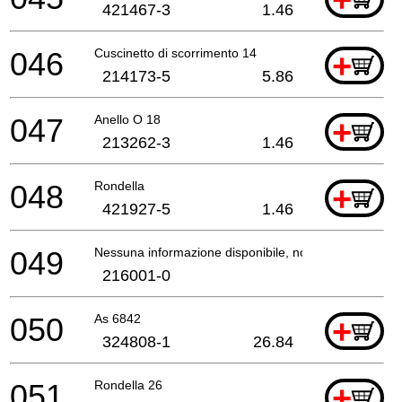
421467-3
1.46
046
Cuscinetto di scorrimento 14
+
214173-5
5.86
047
Anello O 18
+
213262-3
1.46
048
Rondella
+
421927-5
1.46
049
Nessuna informazione disponibile, non ordinabile
216001-0
050
As 6842
+
324808-1
26.84
051
Rondella 26
+