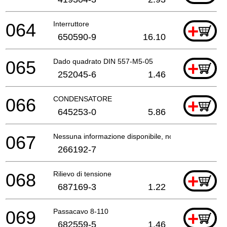
064
Interruttore
+
650590-9
16.10
065
Dado quadrato DIN 557-M5-05
+
252045-6
1.46
066
CONDENSATORE
+
645253-0
5.86
067
Nessuna informazione disponibile, non ordinabile
266192-7
068
Rilievo di tensione
+
687169-3
1.22
069
Passacavo 8-110
+
682559-5
1.46