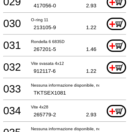
029
+
417056-0
2.93
030
O-ring 11
+
213105-9
1.22
031
Rondella 6 6835D
+
267201-5
1.46
032
Vite svasata 4x12
+
912117-6
1.22
033
Nessuna informazione disponibile, non ordinabile
TKTSEX1081
034
Vite 4x28
+
265779-2
2.93
Nessuna informazione disponibile, non ordinabile