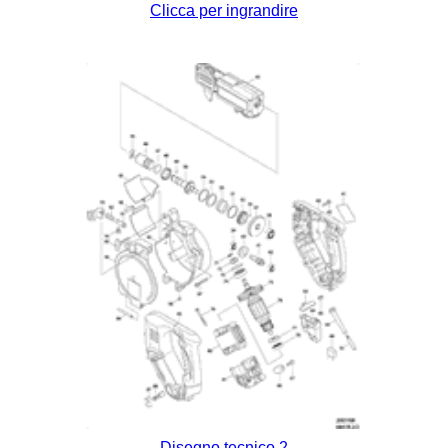
Clicca per ingrandire
Disegno tecnico 2