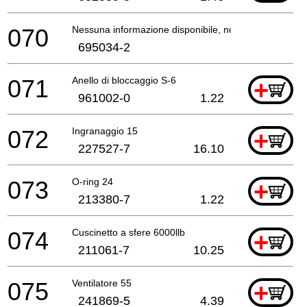
070
Nessuna informazione disponibile, non ordinabile
695034-2
071
Anello di bloccaggio S-6
+
961002-0
1.22
072
Ingranaggio 15
+
227527-7
16.10
073
O-ring 24
+
213380-7
1.22
074
Cuscinetto a sfere 6000llb
+
211061-7
10.25
075
Ventilatore 55
+
241869-5
4.39