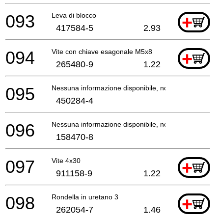
093
Leva di blocco
+
417584-5
2.93
094
Vite con chiave esagonale M5x8
+
265480-9
1.22
095
Nessuna informazione disponibile, non ordinabile
450284-4
096
Nessuna informazione disponibile, non ordinabile
158470-8
097
Vite 4x30
+
911158-9
1.22
098
Rondella in uretano 3
+
262054-7
1.46