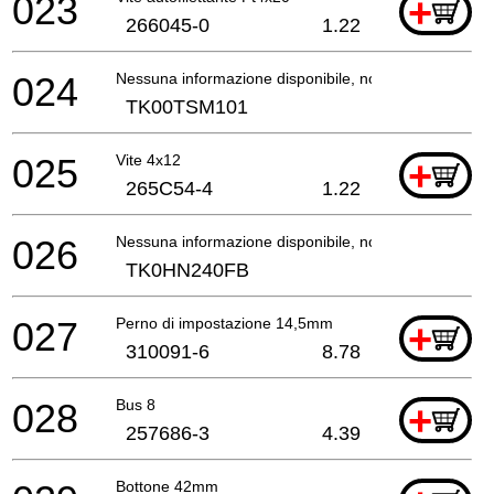
023
+
266045-0
1.22
024
Nessuna informazione disponibile, non ordinabile
TK00TSM101
025
Vite 4x12
+
265C54-4
1.22
026
Nessuna informazione disponibile, non ordinabile
TK0HN240FB
027
Perno di impostazione 14,5mm
+
310091-6
8.78
028
Bus 8
+
257686-3
4.39
Bottone 42mm