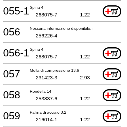
055-1
Spina 4
+
268075-7
1.22
056
Nessuna informazione disponibile, non ordinabile
256226-4
056-1
Spina 4
+
268075-7
1.22
057
Molla di compressione 13.6
+
231423-3
2.93
058
Rondella 14
+
253837-6
1.22
059
Pallina di acciaio 3.2
+
216014-1
1.22