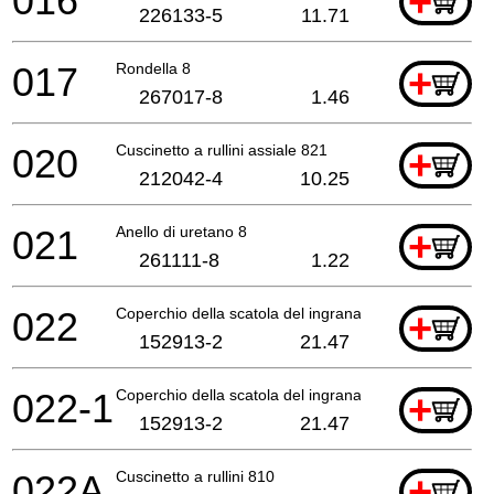
016
+
226133-5
11.71
017
Rondella 8
+
267017-8
1.46
020
Cuscinetto a rullini assiale 821
+
212042-4
10.25
021
Anello di uretano 8
+
261111-8
1.22
022
Coperchio della scatola del ingranaggio 6827 *
+
152913-2
21.47
022-1
Coperchio della scatola del ingranaggio 6827 *
+
152913-2
21.47
022A
Cuscinetto a rullini 810
+