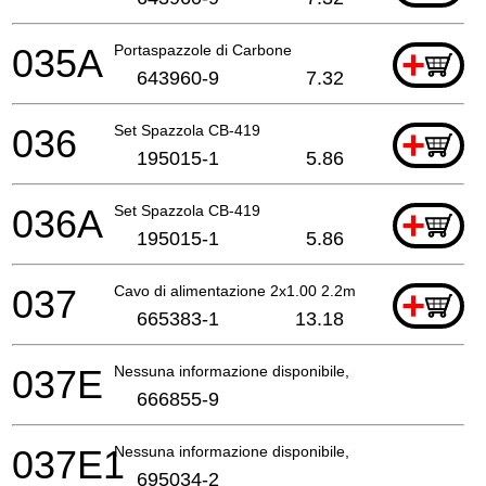
035A
Portaspazzole di Carbone
+
643960-9
7.32
036
Set Spazzola CB-419
+
195015-1
5.86
036A
Set Spazzola CB-419
+
195015-1
5.86
037
Cavo di alimentazione 2x1.00 2.2mtr
+
665383-1
13.18
037E
Nessuna informazione disponibile, non ordinabile
666855-9
037E1
Nessuna informazione disponibile, non ordinabile
695034-2