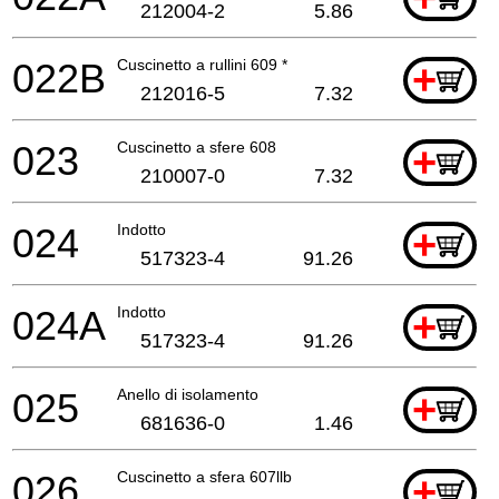
212004-2
5.86
022B
Cuscinetto a rullini 609 *
+
212016-5
7.32
023
Cuscinetto a sfere 608
+
210007-0
7.32
024
Indotto
+
517323-4
91.26
024A
Indotto
+
517323-4
91.26
025
Anello di isolamento
+
681636-0
1.46
026
Cuscinetto a sfera 607llb
+