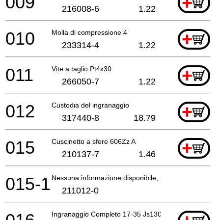
009
+
216008-6
1.22
010
Molla di compressione 4
+
233314-4
1.22
011
Vite a taglio Pt4x30
+
266050-7
1.22
012
Custodia del ingranaggio
+
317440-8
18.79
015
Cuscinetto a sfere 606Zz A
+
210137-7
1.46
015-1
Nessuna informazione disponibile, non ordinabile
211012-0
Ingranaggio Completo 17-35 Js130*