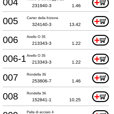
004
+
231940-3
1.46
005
Carter della frizione
+
324140-3
13.42
006
Anello O 35
+
213343-3
1.22
006-1
Anello O 35
+
213343-3
1.22
007
Rondella 36
+
253806-7
1.46
008
Rondella 36
+
152841-1
10.25
Palla di acciaio 4