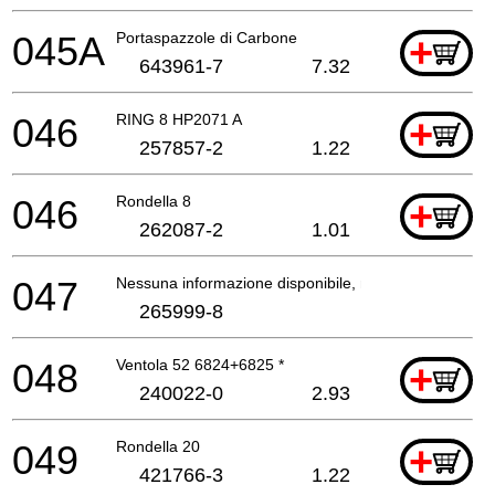
045A
Portaspazzole di Carbone
+
643961-7
7.32
046
RING 8 HP2071 A
+
257857-2
1.22
046
Rondella 8
+
262087-2
1.01
047
Nessuna informazione disponibile, non ordinabile
265999-8
048
Ventola 52 6824+6825 *
+
240022-0
2.93
049
Rondella 20
+
421766-3
1.22