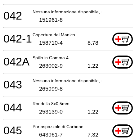
042
Nessuna informazione disponibile, non ordinabile
151961-8
042-1
Copertura del Manico
+
158710-4
8.78
042A
Spillo in Gomma 4
+
263002-9
1.22
043
Nessuna informazione disponibile, non ordinabile
265999-8
044
Rondella 8x0,5mm
+
253139-0
1.22
045
Portaspazzole di Carbone
+
643961-7
7.32