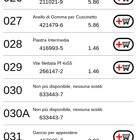
211021-9
5.86
027
Anello di Gomma per Cuscinetto
+
421479-6
5.86
028
Piastra Intermedia
+
416993-5
1.46
029
Vite filettata Pf 4x55
+
266147-2
1.46
030
Non più disponibile, nessuna sostituzione
633443-7
030A
Non più disponibile, nessuna sostituzione
633443-7
031
Gancio per appendere
+