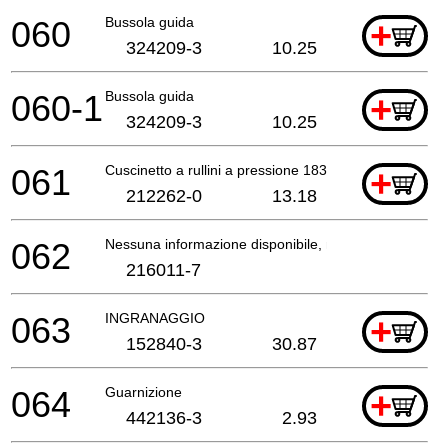
060
Bussola guida
+
324209-3
10.25
060-1
Bussola guida
+
324209-3
10.25
061
Cuscinetto a rullini a pressione 1831 6827 *
+
212262-0
13.18
062
Nessuna informazione disponibile, non ordinabile
216011-7
063
INGRANAGGIO
+
152840-3
30.87
064
Guarnizione
+
442136-3
2.93