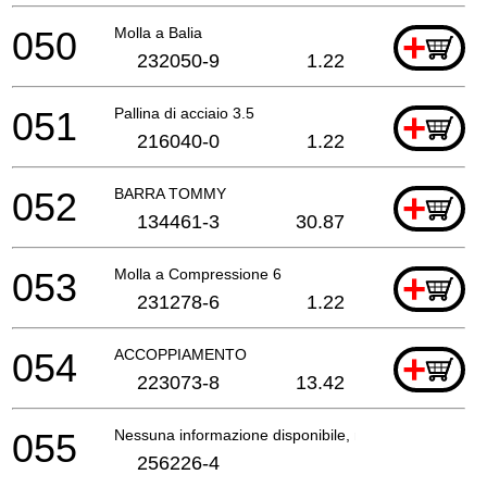
050
Molla a Balia
+
232050-9
1.22
051
Pallina di acciaio 3.5
+
216040-0
1.22
052
BARRA TOMMY
+
134461-3
30.87
053
Molla a Compressione 6
+
231278-6
1.22
054
ACCOPPIAMENTO
+
223073-8
13.42
055
Nessuna informazione disponibile, non ordinabile
256226-4