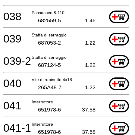
038
Passacavo 8-110
+
682559-5
1.46
039
Staffa di serraggio
+
687053-2
1.22
039-2
Staffa di serraggio
+
687124-5
1.22
040
Vite di rubinetto 4x18
+
265A48-7
1.22
041
Interruttore
+
651978-6
37.58
041-1
Interruttore
+
651978-6
37.58