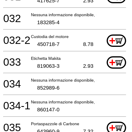
417625-7
2.93
032
Nessuna informazione disponibile, non ordinabile
183285-4
032-2
Custodia del motore
+
450718-7
8.78
033
Etichetta Makita
+
819063-3
2.93
034
Nessuna informazione disponibile, non ordinabile
852989-6
034-1
Nessuna informazione disponibile, non ordinabile
860147-0
035
Portaspazzole di Carbone
+
643960-9
7.32