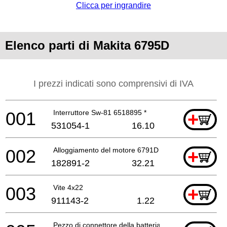
Clicca per ingrandire
Elenco parti di Makita 6795D
I prezzi indicati sono comprensivi di IVA
001
Interruttore Sw-81 6518895 *
+
531054-1
16.10
002
Alloggiamento del motore 6791D 6973D 6794D *
+
182891-2
32.21
003
Vite 4x22
+
911143-2
1.22
Pezzo di connettore della batteria