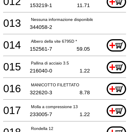
012
+
153219-1
11.71
013
Nessuna informazione disponibile, non ordinabile
344058-2
014
Albero della vite 6795D *
+
152561-7
59.05
015
Pallina di acciaio 3.5
+
216040-0
1.22
016
MANICOTTO FILETTATO
+
322620-3
8.78
017
Molla a compressione 13
+
233005-7
1.22
Rondella 12