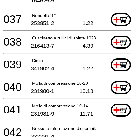
164625-5
037
Rondella 8 *
+
253851-2
1.22
038
Cuscinetto a rullini di spinta 1023
+
216413-7
4.39
039
Disco
+
341902-4
1.22
040
Molla di compressione 18-29
+
231980-1
13.18
041
Molla di compressione 10-14
+
231981-9
11.71
042
Nessuna informazione disponibile, non ordinabile
322231-4