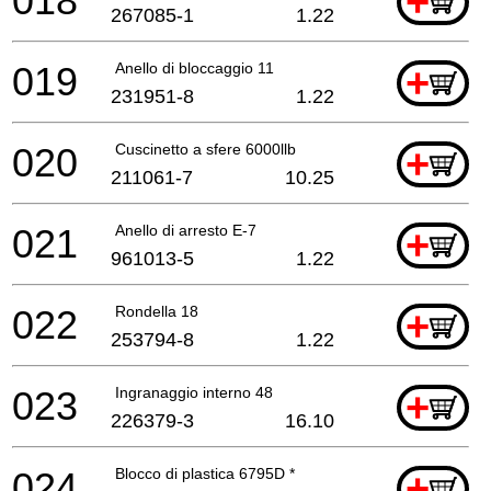
018
+
267085-1
1.22
019
Anello di bloccaggio 11
+
231951-8
1.22
020
Cuscinetto a sfere 6000llb
+
211061-7
10.25
021
Anello di arresto E-7
+
961013-5
1.22
022
Rondella 18
+
253794-8
1.22
023
Ingranaggio interno 48
+
226379-3
16.10
024
Blocco di plastica 6795D *
+