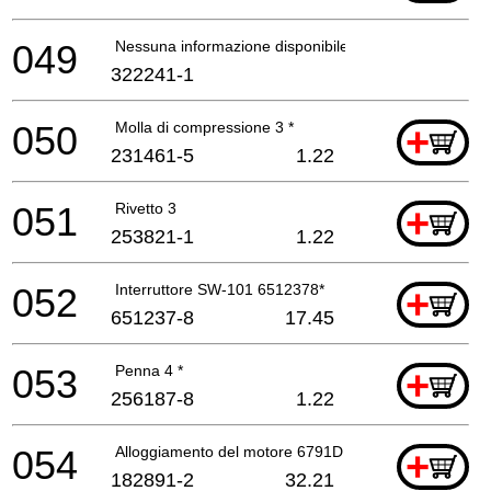
049
Nessuna informazione disponibile, non ordinabile
322241-1
050
Molla di compressione 3 *
+
231461-5
1.22
051
Rivetto 3
+
253821-1
1.22
052
Interruttore SW-101 6512378*
+
651237-8
17.45
053
Penna 4 *
+
256187-8
1.22
054
Alloggiamento del motore 6791D 6973D 6794D *
+
182891-2
32.21