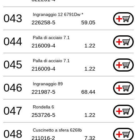
043
Ingranaggio 12 6791Dw *
+
226258-5
59.05
044
Palla di acciaio 7.1
+
216009-4
1.22
045
Palla di acciaio 7.1
+
216009-4
1.22
046
Ingranaggio 89
+
221987-5
68.44
047
Rondella 6
+
253726-5
1.22
048
Cuscinetto a sfera 626llb
+
211016-2
7.32