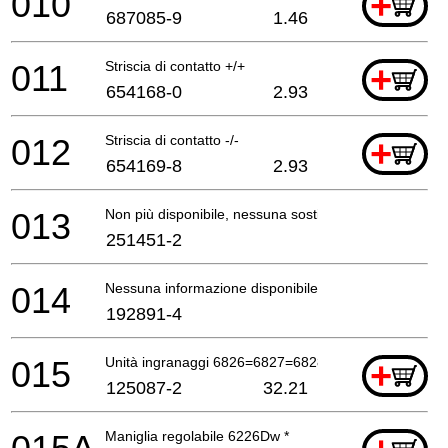
010
+
687085-9
1.46
011
Striscia di contatto +/+
+
654168-0
2.93
012
Striscia di contatto -/-
+
654169-8
2.93
013
Non più disponibile, nessuna sostituzione
251451-2
014
Nessuna informazione disponibile, non ordinabile
192891-4
015
Unità ingranaggi 6826=6827=6828Dw
+
125087-2
32.21
Maniglia regolabile 6226Dw *