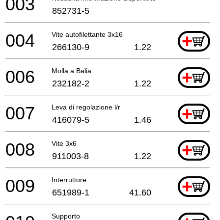
003
852731-5
004
Vite autofilettante 3x16
+
266130-9
1.22
006
Molla a Balia
+
232182-2
1.22
007
Leva di regolazione l/r
+
416079-5
1.46
008
Vite 3x6
+
911003-8
1.22
009
Interruttore
+
651989-1
41.60
Supporto