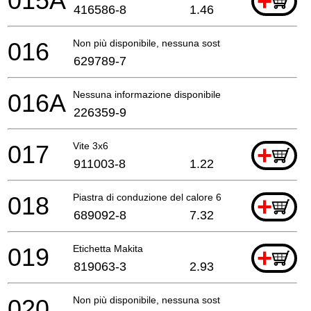
015A
+
416586-8
1.46
016
Non più disponibile, nessuna sostituzione
629789-7
016A
Nessuna informazione disponibile, non ordinabile
226359-9
017
Vite 3x6
+
911003-8
1.22
018
Piastra di conduzione del calore 6226 Etc*
+
689092-8
7.32
019
Etichetta Makita
+
819063-3
2.93
020
Non più disponibile, nessuna sostituzione