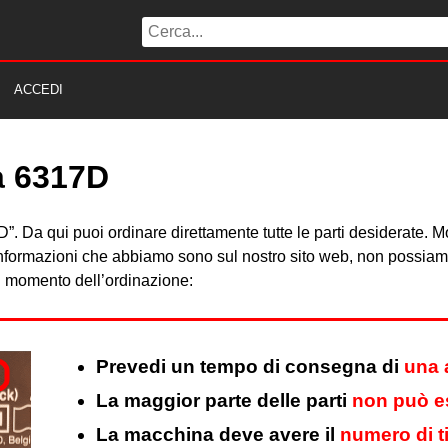
ACCEDI
ta 6317D
317D”. Da qui puoi ordinare direttamente tutte le parti desiderate
 informazioni che abbiamo sono sul nostro sito web, non possiamo 
al momento dell’ordinazione:
Prevedi un tempo di consegna di
una 
La maggior parte delle parti
non può es
La macchina deve avere il
numero di t