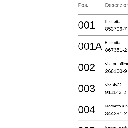
Pos.
Descrizio
001
Etichetta
853706-7
001A
Etichetta
867351-2
002
Vite autofile
266130-9
003
Vite 4x22
911143-2
004
Morsetto a bi
344391-2
Nessuna info