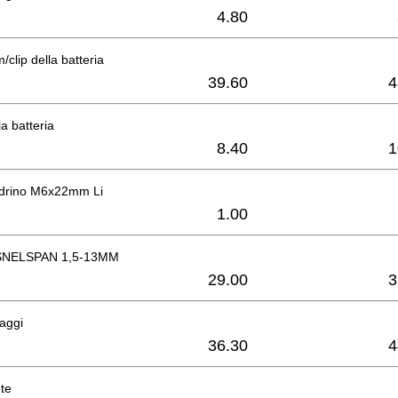
4.80
m/clip della batteria
39.60
4
a batteria
8.40
1
ndrino M6x22mm Li
1.00
NELSPAN 1,5-13MM
29.00
3
naggi
36.30
4
te