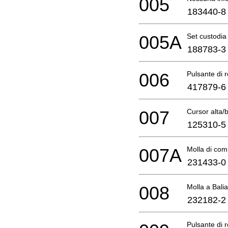
005
183440-8
005A
Set custodia
188783-3
006
Pulsante di 
417879-6
007
Cursor alta/
125310-5
007A
Molla di com
231433-0
008
Molla a Balia
232182-2
Pulsante di 