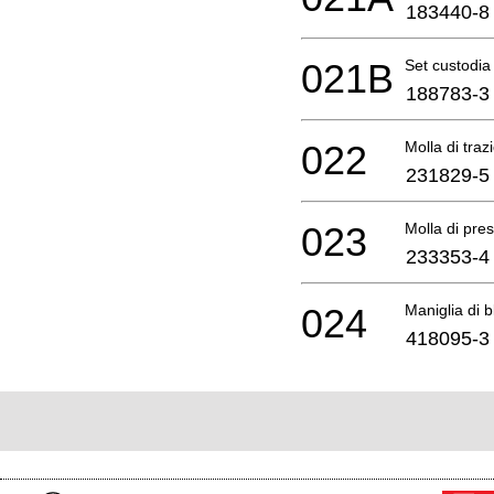
183440-8
021B
Set custodia
188783-3
022
Molla di traz
231829-5
023
Molla di pre
233353-4
024
Maniglia di b
418095-3