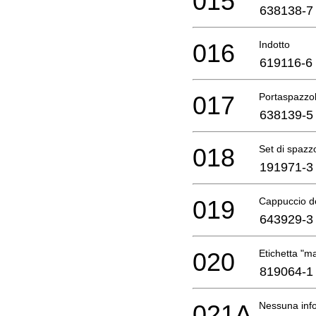
015
638138-7
016
Indotto
619116-6
017
Portaspazzol
638139-5
018
Set di spazz
191971-3
019
Cappuccio de
643929-3
020
Etichetta "ma
819064-1
021A
Nessuna info