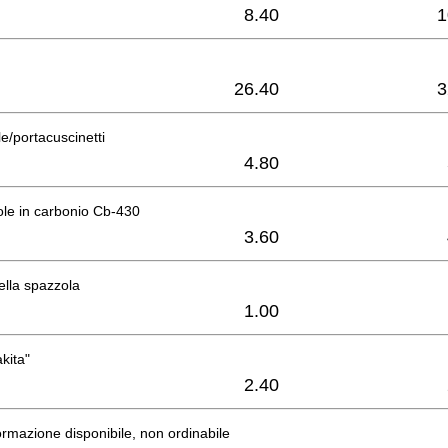
8.40
1
26.40
3
e/portacuscinetti
4.80
ole in carbonio Cb-430
3.60
lla spazzola
1.00
kita"
2.40
rmazione disponibile, non ordinabile