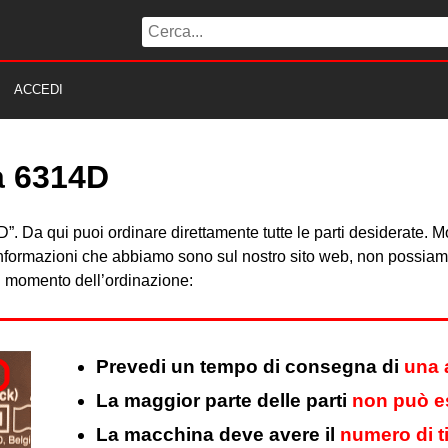
ACCEDI
ta 6314D
314D”. Da qui puoi ordinare direttamente tutte le parti desiderate
 informazioni che abbiamo sono sul nostro sito web, non possiamo 
al momento dell’ordinazione:
Prevedi un tempo di consegna di
una 
La maggior parte delle parti
non può es
La macchina deve avere il
numero di t