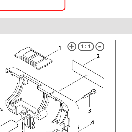
+
-
1:1