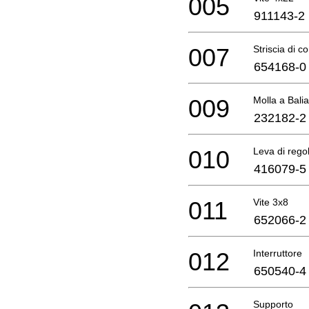
005
911143-2
007
Striscia di c
654168-0
009
Molla a Balia
232182-2
010
Leva di regol
416079-5
011
Vite 3x8
652066-2
012
Interruttore
650540-4
Supporto