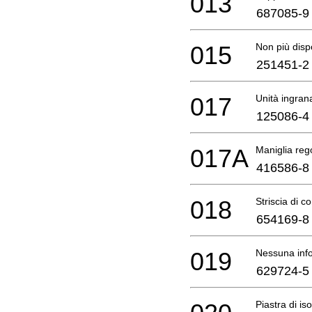
013
687085-9
015
Non più disp
251451-2
017
Unità ingran
125086-4
017A
Maniglia reg
416586-8
018
Striscia di co
654169-8
019
Nessuna info
629724-5
Piastra di i