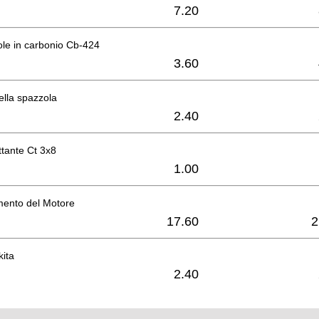
7.20
ole in carbonio Cb-424
3.60
lla spazzola
2.40
ettante Ct 3x8
1.00
mento del Motore
17.60
2
kita
2.40