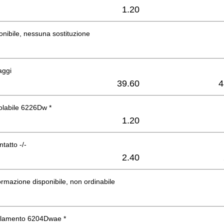
1.20
onibile, nessuna sostituzione
aggi
39.60
4
olabile 6226Dw *
1.20
ntatto -/-
2.40
rmazione disponibile, non ordinabile
solamento 6204Dwae *