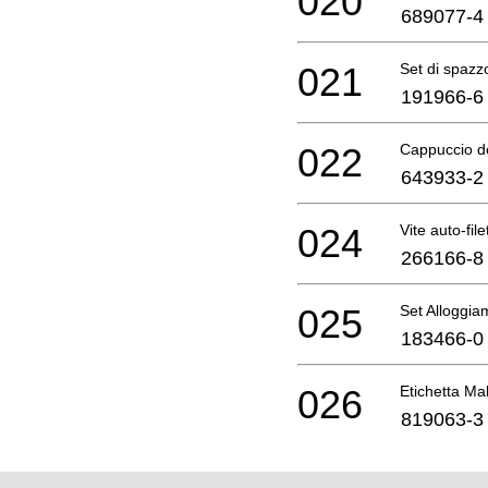
020
689077-4
021
Set di spazz
191966-6
022
Cappuccio de
643933-2
024
Vite auto-fil
266166-8
025
Set Alloggia
183466-0
026
Etichetta Ma
819063-3