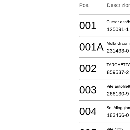
Pos.
Descrizio
001
Cursor alta/
125091-1
001A
Molla di com
231433-0
002
TARGHETT
859537-2
003
Vite autofile
266130-9
004
Set Alloggia
183466-0
Vite 4x22