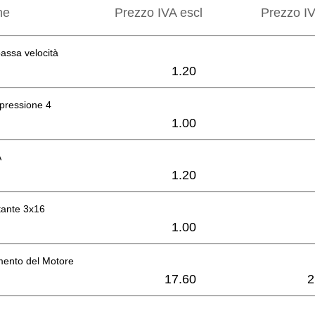
ne
Prezzo IVA escl
Prezzo IV
bassa velocità
1.20
pressione 4
1.00
A
1.20
ttante 3x16
1.00
mento del Motore
17.60
2