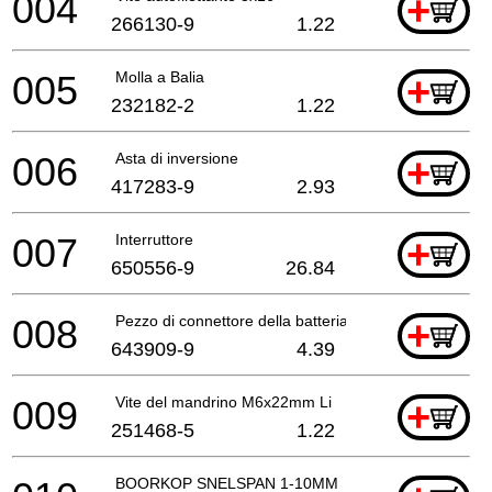
004
+
266130-9
1.22
005
Molla a Balia
+
232182-2
1.22
006
Asta di inversione
+
417283-9
2.93
007
Interruttore
+
650556-9
26.84
008
Pezzo di connettore della batteria
+
643909-9
4.39
009
Vite del mandrino M6x22mm Li
+
251468-5
1.22
BOORKOP SNELSPAN 1-10MM