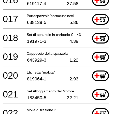
016
+
619117-4
37.58
017
Portaspazzole/portacuscinetti
+
638139-5
5.86
018
Set di spazzole in carbonio Cb-430
+
191971-3
4.39
019
Cappuccio della spazzola
+
643929-3
1.22
020
Etichetta "makita"
+
819064-1
2.93
021
Set Alloggiamento del Motore
+
183450-5
32.21
022
Molla di trazione 2
+