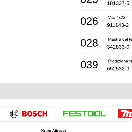
181337-5
026
Vite 4x22
911143-2
028
Piastra del t
342833-0
039
Protezione t
652532-9
Kruis Attrezzi