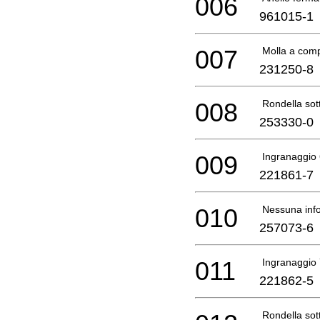
006
961015-1
007
Molla a com
231250-8
008
Rondella sott
253330-0
009
Ingranaggio
221861-7
010
Nessuna info
257073-6
011
Ingranaggio
221862-5
Rondella sott