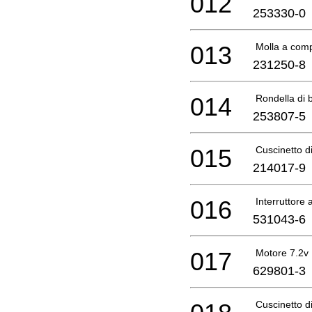
012
253330-0
013
Molla a com
231250-8
014
Rondella di 
253807-5
015
Cuscinetto d
214017-9
016
Interruttore a
531043-6
017
Motore 7.2v
629801-3
Cuscinetto d