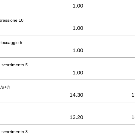
1.00
pressione 10
1.00
bloccaggio 5
1.00
i scorrimento 5
1.00
/u+l/r
14.30
1
13.20
1
i scorrimento 3