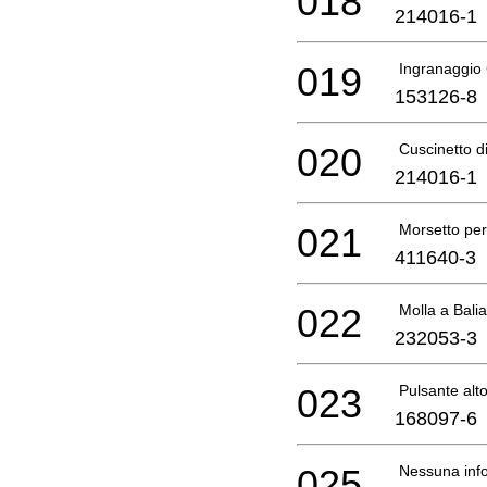
018
214016-1
019
Ingranaggio
153126-8
020
Cuscinetto d
214016-1
021
Morsetto per
411640-3
022
Molla a Balia
232053-3
023
Pulsante alt
168097-6
025
Nessuna info