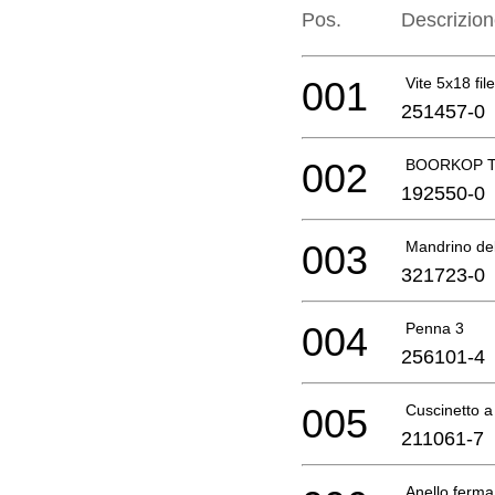
Pos.
Descrizio
001
Vite 5x18 file
251457-0
002
BOORKOP T
192550-0
003
Mandrino de
321723-0
004
Penna 3
256101-4
005
Cuscinetto a
211061-7
Anello ferma