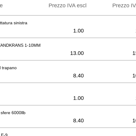
ne
Prezzo IVA escl
Prezzo IV
ttatura sinistra
1.00
ANDKRANS 1-10MM
13.00
1
l trapano
8.40
1
1.00
 sfere 6000llb
8.40
1
 E-9