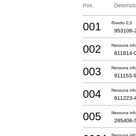
Pos.
Descrizi
001
Rivetto 0,5
953106-
002
Nessuna info
811814-
003
Nessuna info
911153-
004
Nessuna info
911223-
005
Nessuna info
285406-
Nessuna info