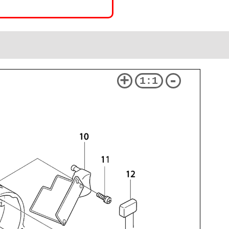
+
-
1:1