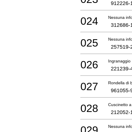
912226-
024
Nessuna info
312686-
025
Nessuna info
257519-
026
Ingranaggio 
221239-
027
Rondella di 
961055-
028
Cuscinetto a 
212052-
029
Nessuna info