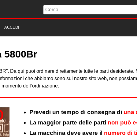
ACCEDI
ta 5800Br
800BR”. Da qui puoi ordinare direttamente tutte le parti desiderat
 informazioni che abbiamo sono sul nostro sito web, non possiamo 
al momento dell’ordinazione:
Prevedi un tempo di consegna di
una 
La maggior parte delle parti
non può es
La macchina deve avere il
numero di t