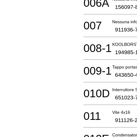
006A
156097-
007
Nessuna info
911936-
008-1
KOOLBORST
194985-
009-1
Tappo porta
643650-
010D
Interruttore
651023-
011
Vite 4x16
911126-
Condensator