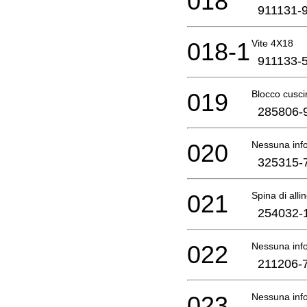
018
911131-
018-1
Vite 4X18
911133-
019
Blocco cusci
285806-
020
Nessuna info
325315-
021
Spina di all
254032-
022
Nessuna info
211206-
023
Nessuna info