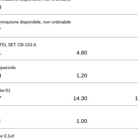
8
rmazione disponibile, non ordinabile
7
EL SET CB-153 A
1
4.80
spazzole
4
1.20
 Sw-01
7
14.30
1
2
1.00
e 0,1uf