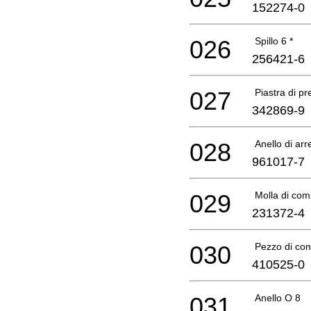
152274-0
026
Spillo 6 *
256421-6
027
Piastra di pr
342869-9
028
Anello di arr
961017-7
029
Molla di com
231372-4
030
Pezzo di co
410525-0
031
Anello O 8