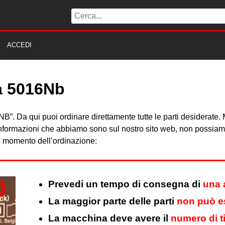
ACCEDI
ta 5016Nb
016NB”. Da qui puoi ordinare direttamente tutte le parti desiderat
 informazioni che abbiamo sono sul nostro sito web, non possiamo 
al momento dell’ordinazione:
Prevedi un tempo di consegna di
una 
La maggior parte delle parti
non può es
La macchina deve avere il
numero di t