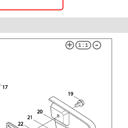
+
-
1:1