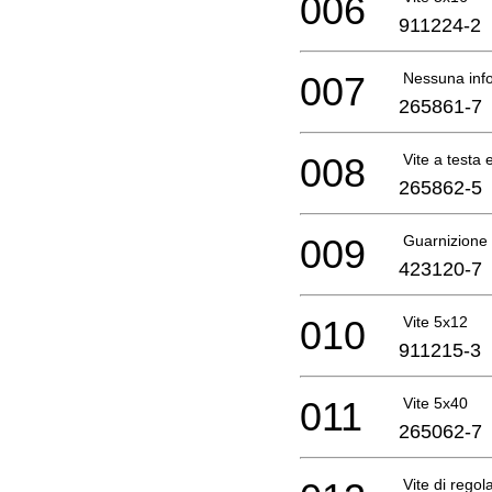
006
911224-2
007
Nessuna info
265861-7
008
Vite a testa
265862-5
009
Guarnizione
423120-7
010
Vite 5x12
911215-3
011
Vite 5x40
265062-7
Vite di regol