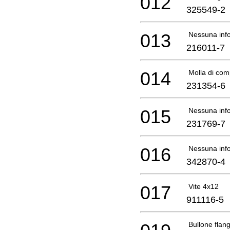
012
325549-2
013
Nessuna info
216011-7
014
Molla di com
231354-6
015
Nessuna info
231769-7
016
Nessuna info
342870-4
017
Vite 4x12
911116-5
Bullone flan