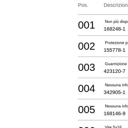
Pos.
Descrizio
001
Non più disp
168248-1
002
Protezione 
155778-1
003
Guarnizione
423120-7
004
Nessuna info
342905-1
005
Nessuna info
168146-9
Vite 5x16