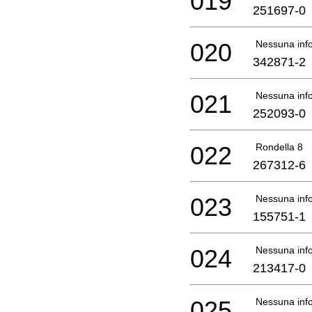
019
251697-0
020
Nessuna info
342871-2
021
Nessuna info
252093-0
022
Rondella 8
267312-6
023
Nessuna info
155751-1
024
Nessuna info
213417-0
025
Nessuna info