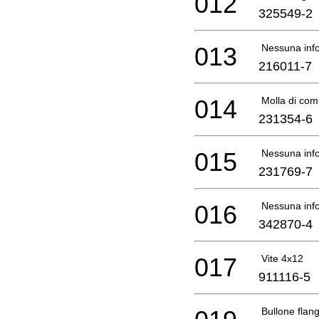
012
325549-2
013
Nessuna info
216011-7
014
Molla di com
231354-6
015
Nessuna info
231769-7
016
Nessuna info
342870-4
017
Vite 4x12
911116-5
Bullone flan