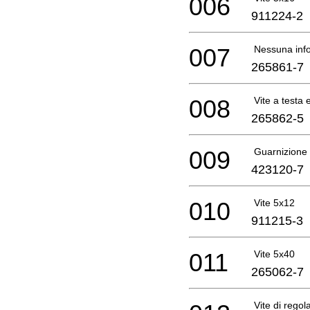
006
911224-2
007
Nessuna info
265861-7
008
Vite a testa
265862-5
009
Guarnizione
423120-7
010
Vite 5x12
911215-3
011
Vite 5x40
265062-7
Vite di regol