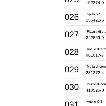
152274-0
026
Spillo 6 *
256421-6
027
Piastra di pr
342869-9
028
Anello di arr
961017-7
029
Molla di com
231372-4
030
Pezzo di co
410525-0
031
Anello O 8