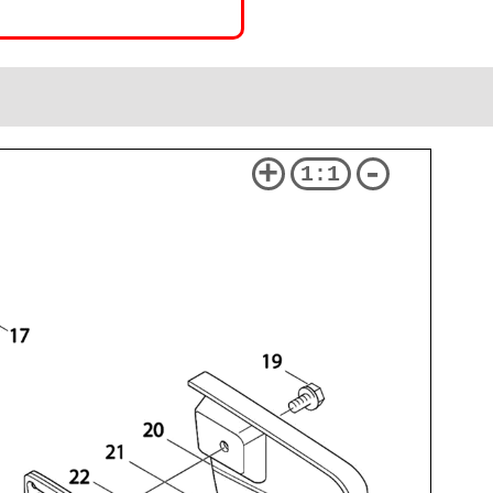
+
-
1:1