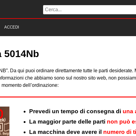
ACCEDI
ta 5014Nb
014NB”. Da qui puoi ordinare direttamente tutte le parti desiderat
 informazioni che abbiamo sono sul nostro sito web, non possiamo 
al momento dell’ordinazione:
Prevedi un tempo di consegna di
una 
La maggior parte delle parti
non può es
La macchina deve avere il
numero di t