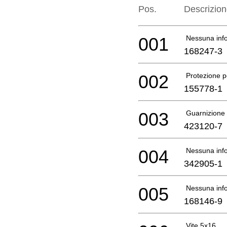
Pos.
Descrizio
001
Nessuna info
168247-3
002
Protezione 
155778-1
003
Guarnizione
423120-7
004
Nessuna info
342905-1
005
Nessuna info
168146-9
Vite 5x16