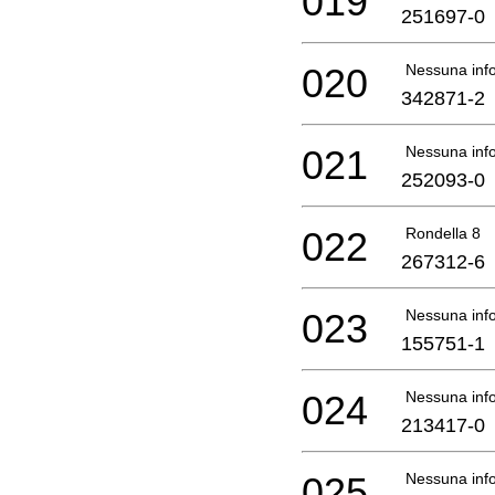
019
251697-0
020
Nessuna info
342871-2
021
Nessuna info
252093-0
022
Rondella 8
267312-6
023
Nessuna info
155751-1
024
Nessuna info
213417-0
025
Nessuna info