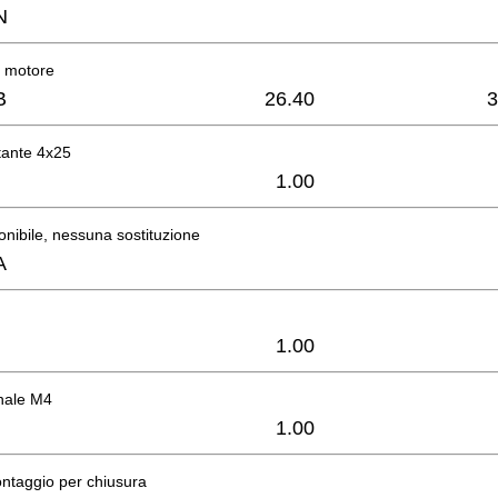
N
l motore
B
26.40
3
ttante 4x25
1.00
onibile, nessuna sostituzione
A
1.00
nale M4
1.00
ontaggio per chiusura