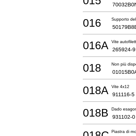
015
70032B0
016
Supporto de
50179B8
016A
Vite autofile
265924-9
018
Non più disp
01015B0
018A
Vite 4x12
911116-5
018B
Dado esago
931102-0
018C
Piastra di m