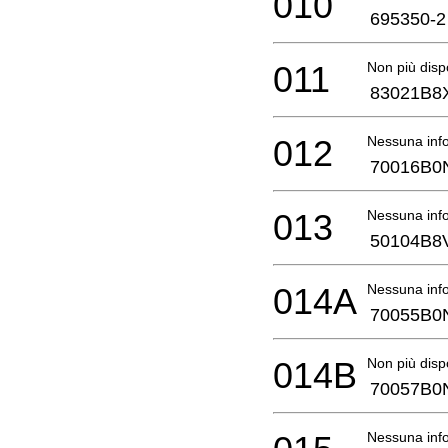
010
695350-2
011
Non più disp
83021B8
012
Nessuna info
70016B0
013
Nessuna info
50104B8
014A
Nessuna info
70055B0
014B
Non più disp
70057B0
Nessuna info