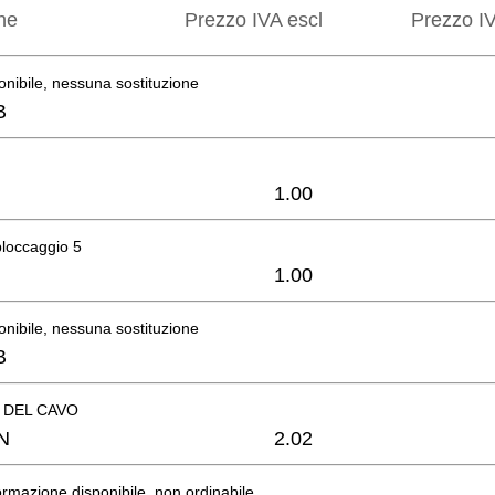
ne
Prezzo IVA escl
Prezzo IV
onibile, nessuna sostituzione
B
1.00
bloccaggio 5
1.00
onibile, nessuna sostituzione
B
DEL CAVO
N
2.02
rmazione disponibile, non ordinabile