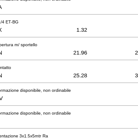
A
1/4 ET-BG
X
1.32
pertura m/ sportello
N
21.96
2
ntatto
N
25.28
3
rmazione disponibile, non ordinabile
V
rmazione disponibile, non ordinabile
mentazione 3x1.5x5mtr Ra