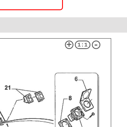
+
-
1:1