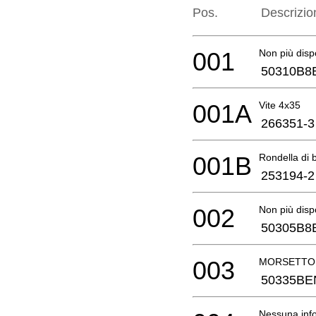
Pos.
Descrizio
001
Non più disp
50310B8
001A
Vite 4x35
266351-3
001B
Rondella di 
253194-2
002
Non più disp
50305B8
003
MORSETTO 
50335BE
Nessuna info