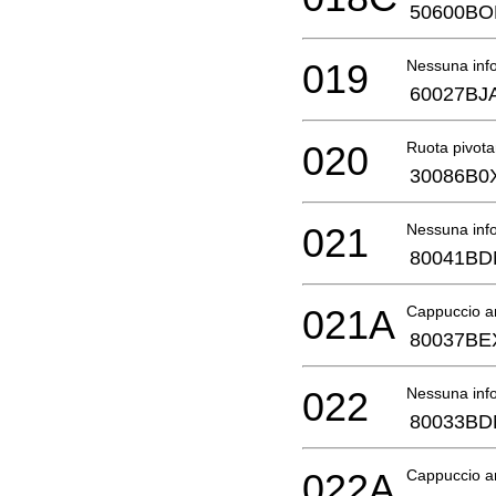
50600BO
019
Nessuna info
60027BJ
020
Ruota pivota
30086B0
021
Nessuna info
80041BD
021A
Cappuccio an
80037BE
022
Nessuna info
80033BD
022A
Cappuccio an