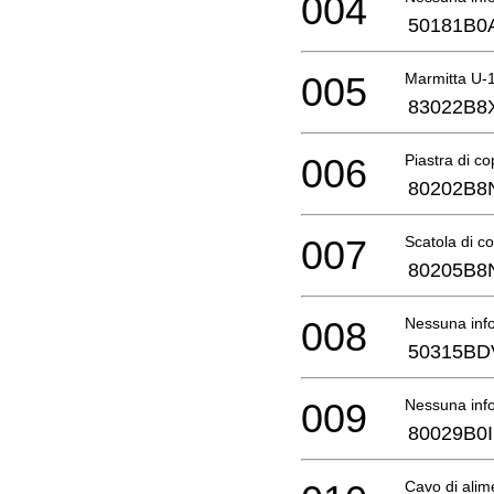
004
50181B0
005
Marmitta U-
83022B8
006
Piastra di co
80202B8
007
Scatola di co
80205B8
008
Nessuna info
50315BD
009
Nessuna info
80029B0I
Cavo di ali